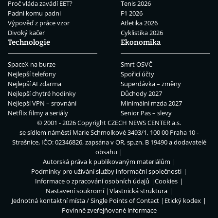
Proč vláda zavádí EET?
Tenis 2026
Padni komu padni
F1 2026
Výpověď z práce vzor
Atletika 2026
Divoký kačer
Cyklistika 2026
Technologie
Ekonomika
SpaceX na burze
Smrt OSVČ
Nejlepší telefony
Spořicí účty
Nejlepší AI zdarma
Superdávka – změny
Nejlepší chytré hodinky
Důchody 2027
Nejlepší VPN – srovnání
Minimální mzda 2027
Netflix filmy a seriály
Senior Pas – slevy
© 2001 - 2026 Copyright
CZECH NEWS CENTER a.s.
se sídlem náměstí Marie Schmolkové 3493/1, 100 00 Praha 10 -
Strašnice, IČO: 02346826, zapsána v OR, sp.zn. B 19490 a dodavatelé
obsahu
Autorská práva k publikovaným materiálům
Podmínky pro užívání služby informační společnosti
Informace o zpracování osobních údajů
Cookies
Nastavení soukromí
Vlastnická struktura
Jednotná kontaktní místa / Single Points of Contact
Etický kodex
Povinně zveřejňované informace