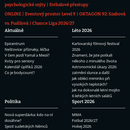
psychologické mýty
Fotbalové přestupy
ONLINE
Eventový prostor Level 9
OKTAGON 92: Szabová
vs. Pudilová
Chance Liga 2026/27
Aktuálně
Léto 2026
Epicentrum
Karlovarský filmový festival
Neštovice: příznaky, léčba
2026
V čem jezdí Yamal a Mesii?
Znamení, že jste potkali
Kvízy pro seniory
někoho z minulého života
Kalendář úplňků 2026
Astronomické úkazy 2026:
Co je bodycount?
zatmění slunce a další
Jak obléci miminko při
vysokých teplotách?
Jak na dokonalé letní mojito
6 lehkých letních salátů
Politika
Sport 2026
Nová superdávka: kdo na ní
MMA
dosáhne?
Fotbal 2026/27
Sjezd sudetských Němců
Hokej 2026