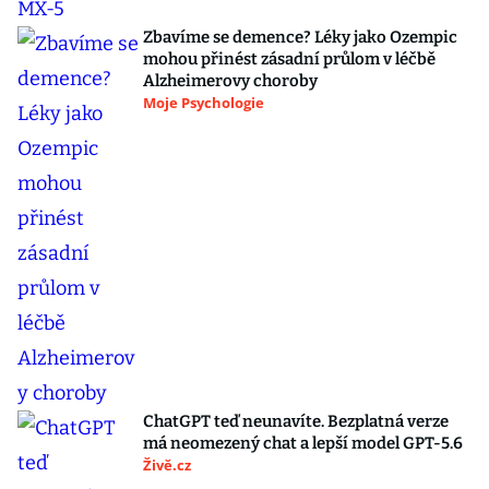
Zbavíme se demence? Léky jako Ozempic
mohou přinést zásadní průlom v léčbě
Alzheimerovy choroby
Moje Psychologie
ChatGPT teď neunavíte. Bezplatná verze
má neomezený chat a lepší model GPT-5.6
Živě.cz