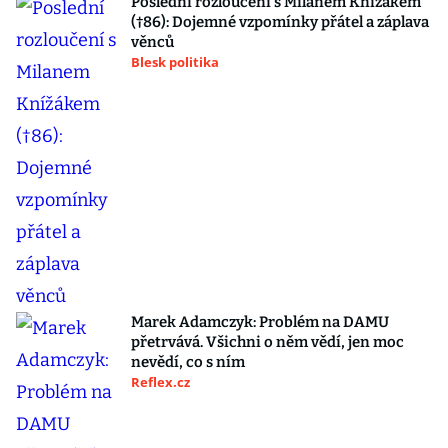
Poslední rozloučení s Milanem Knížákem
(†86): Dojemné vzpomínky přátel a záplava
věnců
Blesk politika
Marek Adamczyk: Problém na DAMU
přetrvává. Všichni o něm vědí, jen moc
nevědí, co s ním
Reflex.cz