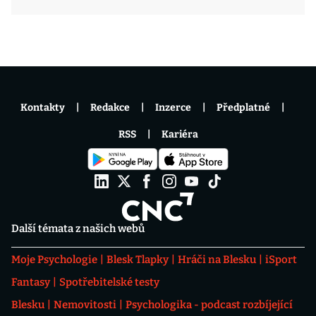
Kontakty
Redakce
Inzerce
Předplatné
RSS
Kariéra
Další témata z našich webů
Moje Psychologie
Blesk Tlapky
Hráči na Blesku
iSport
Fantasy
Spotřebitelské testy
Blesku
Nemovitosti
Psychologika - podcast rozbíjející