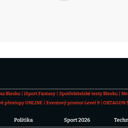
 na Blesku
iSport Fantasy
Spotřebitelské testy Blesku
Ne
vé přestupy ONLINE
Eventový prostor Level 9
OKTAGON 92
Politika
Sport 2026
Techn