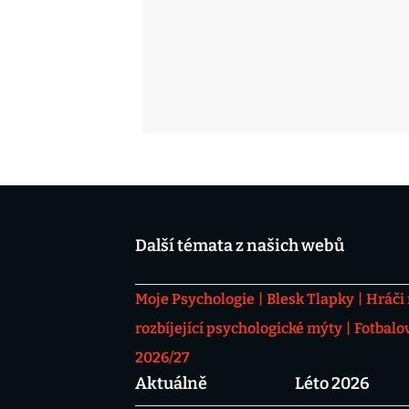
Další témata z našich webů
Moje Psychologie
Blesk Tlapky
Hráči
rozbíjející psychologické mýty
Fotbalo
2026/27
Aktuálně
Léto 2026