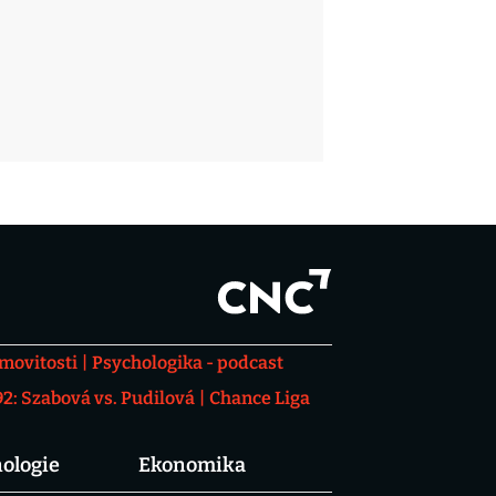
movitosti
Psychologika - podcast
: Szabová vs. Pudilová
Chance Liga
ologie
Ekonomika