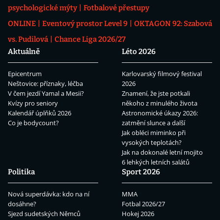
psychologické mýty
Fotbalové přestupy
ONLINE
Eventový prostor Level 9
OKTAGON 92: Szabová
vs. Pudilová
Chance Liga 2026/27
Aktuálně
Léto 2026
Epicentrum
Karlovarský filmový festival
Neštovice: příznaky, léčba
2026
V čem jezdí Yamal a Mesii?
Znamení, že jste potkali
Kvízy pro seniory
někoho z minulého života
Kalendář úplňků 2026
Astronomické úkazy 2026:
Co je bodycount?
zatmění slunce a další
Jak obléci miminko při
vysokých teplotách?
Jak na dokonalé letní mojito
6 lehkých letních salátů
Politika
Sport 2026
Nová superdávka: kdo na ní
MMA
dosáhne?
Fotbal 2026/27
Sjezd sudetských Němců
Hokej 2026