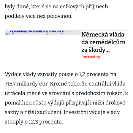
byly daně, které se na celkových příjmech
podílely více než polovinou.
Německá vláda
dá zemědělcům
za škody
způsobené
Potraviny
suchem až 170
milionů eur
Výdaje vlády vzrostly pouze o 1,2 procenta na
713,7 miliardy eur. Kromě toho, že centrální vláda
utrácela méně ve srovnání s předchozím rokem, k
pomalému růstu výdajů přispívají i nižší úrokové
sazby a nižší zadlužení. Investiční výdaje vlády
stouply o 12,3 procenta.