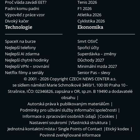
Proč vláda zavádí EET?
Tenis 2026
Padni komu padni
F1 2026
Výpověď z práce vzor
Atletika 2026
Divoký kačer
Cyklistika 2026
Technologie
Ekonomika
SpaceX na burze
Smrt OSVČ
Nejlepší telefony
Spořicí účty
Nejlepší AI zdarma
Superdávka – změny
Nejlepší chytré hodinky
Důchody 2027
Nejlepší VPN – srovnání
Minimální mzda 2027
Netflix filmy a seriály
Senior Pas – slevy
© 2001 - 2026 Copyright
CZECH NEWS CENTER a.s.
se sídlem náměstí Marie Schmolkové 3493/1, 100 00 Praha 10 -
Strašnice, IČO: 02346826, zapsána v OR, sp.zn. B 19490 a dodavatelé
obsahu
Autorská práva k publikovaným materiálům
Podmínky pro užívání služby informační společnosti
Informace o zpracování osobních údajů
Cookies
Nastavení soukromí
Vlastnická struktura
Jednotná kontaktní místa / Single Points of Contact
Etický kodex
Povinně zveřejňované informace