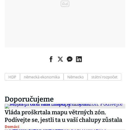
HDP
německá ekonomika
Německo
státní rozpočet
Doporučujeme
Vláda proškrtala mapu větrných zón.
Podívejte se, jestli ta u vaší chalupy zůstala
Domácí