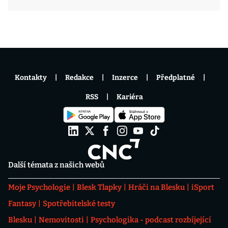
Kontakty
Redakce
Inzerce
Předplatné
RSS
Kariéra
Další témata z našich webů
Moje Psychologie
Blesk Tlapky
Hráči na Blesku
iSport
Fantasy
Spotřebitelské testy
Blesku
Nemovitosti
Psychologika - podcast rozbíjející