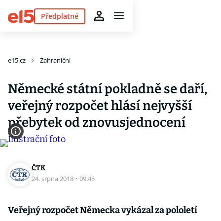
Předplatné
e15.cz
Zahraniční
Německé státní pokladně se daří,
veřejný rozpočet hlásí nejvyšší
přebytek od znovusjednocení
ČTK
24. srpna 2018
·
09:45
Veřejný rozpočet Německa vykázal za pololetí