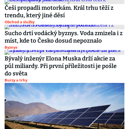
Češi propadli motorkám. Král trhu těží z
trendu, který jiné děsí
Obchod a služby
Sucho drtí vodácký byznys. Voda zmizela i z
míst, kde to Česko dosud nepoznalo
Byznys
Bývalý inženýr Elona Muska drží akcie za
půl miliardy. Při první příležitosti je pošle
do světa
Burzy a trhy