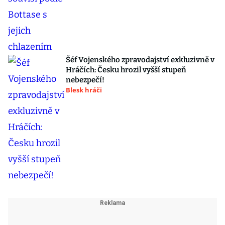
Šéf Vojenského zpravodajství exkluzivně v
Hráčích: Česku hrozil vyšší stupeň
nebezpečí!
Blesk hráči