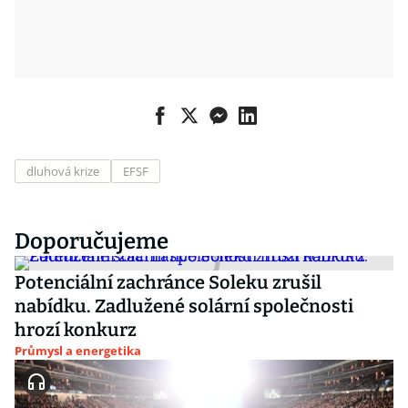
dluhová krize
EFSF
Doporučujeme
Potenciální zachránce Soleku zrušil
nabídku. Zadlužené solární společnosti
hrozí konkurz
Průmysl a energetika