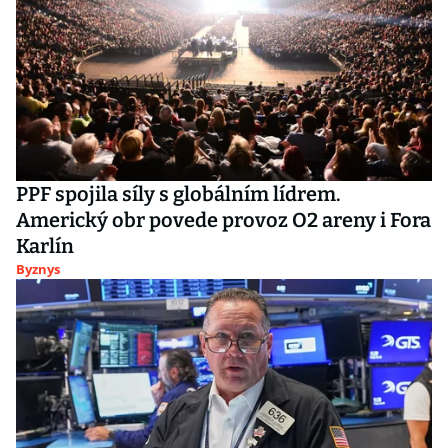
PPF spojila síly s globálním lídrem.
Americký obr povede provoz O2 areny i Fora
Karlín
Byznys