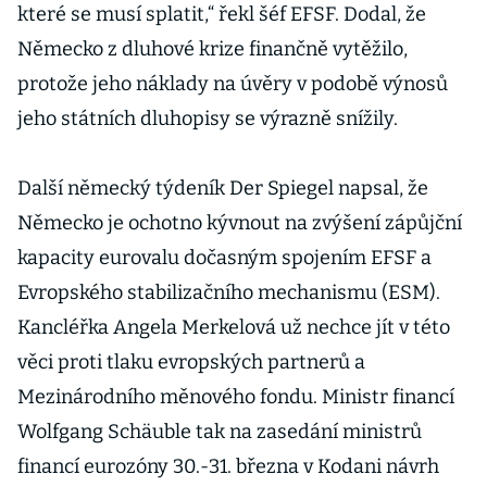
které se musí splatit,“ řekl šéf EFSF. Dodal, že
Německo z dluhové krize finančně vytěžilo,
protože jeho náklady na úvěry v podobě výnosů
jeho státních dluhopisy se výrazně snížily.
Další německý týdeník Der Spiegel napsal, že
Německo je ochotno kývnout na zvýšení zápůjční
kapacity eurovalu dočasným spojením EFSF a
Evropského stabilizačního mechanismu (ESM).
Kancléřka Angela Merkelová už nechce jít v této
věci proti tlaku evropských partnerů a
Mezinárodního měnového fondu. Ministr financí
Wolfgang Schäuble tak na zasedání ministrů
financí eurozóny 30.-31. března v Kodani návrh