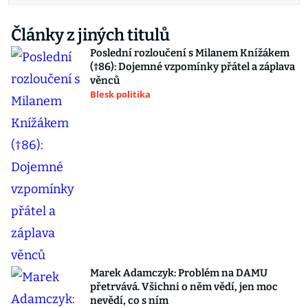
Články z jiných titulů
Poslední rozloučení s Milanem Knížákem
(†86): Dojemné vzpomínky přátel a záplava
věnců
Blesk politika
Marek Adamczyk: Problém na DAMU
přetrvává. Všichni o něm vědí, jen moc
nevědí, co s ním