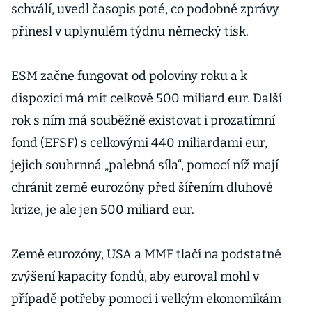
schválí, uvedl časopis poté, co podobné zprávy
přinesl v uplynulém týdnu německý tisk.
ESM začne fungovat od poloviny roku a k
dispozici má mít celkově 500 miliard eur. Další
rok s ním má souběžně existovat i prozatímní
fond (EFSF) s celkovými 440 miliardami eur,
jejich souhrnná „palebná síla“, pomocí níž mají
chránit země eurozóny před šířením dluhové
krize, je ale jen 500 miliard eur.
Země eurozóny, USA a MMF tlačí na podstatné
zvýšení kapacity fondů, aby euroval mohl v
případě potřeby pomoci i velkým ekonomikám