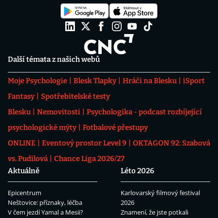
Další témata z našich webů
Moje Psychologie
Blesk Tlapky
Hráči na Blesku
iSport
Fantasy
Spotřebitelské testy
Blesku
Nemovitosti
Psychologika - podcast rozbíjející
psychologické mýty
Fotbalové přestupy
ONLINE
Eventový prostor Level 9
OKTAGON 92: Szabová
vs. Pudilová
Chance Liga 2026/27
Aktuálně
Léto 2026
Epicentrum
Karlovarský filmový festival
Neštovice: příznaky, léčba
2026
V čem jezdí Yamal a Mesii?
Znamení, že jste potkali