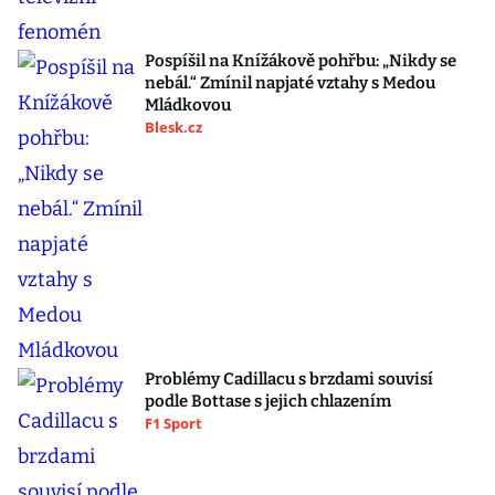
Pospíšil na Knížákově pohřbu: „Nikdy se
nebál.“ Zmínil napjaté vztahy s Medou
Mládkovou
Blesk.cz
Problémy Cadillacu s brzdami souvisí
podle Bottase s jejich chlazením
F1 Sport