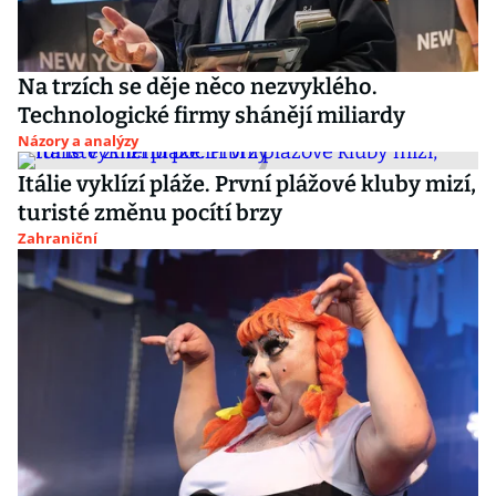
Na trzích se děje něco nezvyklého.
Technologické firmy shánějí miliardy
Názory a analýzy
Itálie vyklízí pláže. První plážové kluby mizí,
turisté změnu pocítí brzy
Zahraniční