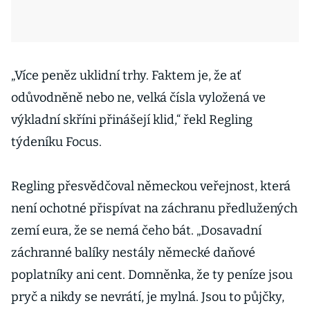
„Více peněz uklidní trhy. Faktem je, že ať
odůvodněně nebo ne, velká čísla vyložená ve
výkladní skříni přinášejí klid,“ řekl Regling
týdeníku Focus.
Regling přesvědčoval německou veřejnost, která
není ochotné přispívat na záchranu předlužených
zemí eura, že se nemá čeho bát. „Dosavadní
záchranné balíky nestály německé daňové
poplatníky ani cent. Domněnka, že ty peníze jsou
pryč a nikdy se nevrátí, je mylná. Jsou to půjčky,