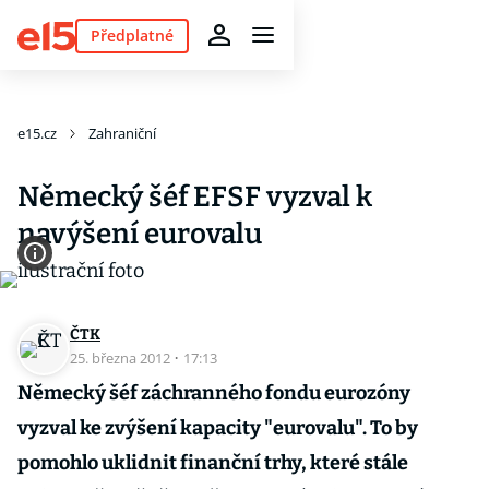
Předplatné
e15.cz
Zahraniční
Německý šéf EFSF vyzval k
navýšení eurovalu
ČTK
25. března 2012
·
17:13
Německý šéf záchranného fondu eurozóny
vyzval ke zvýšení kapacity "eurovalu". To by
pomohlo uklidnit finanční trhy, které stále