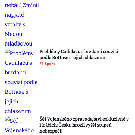
Problémy Cadillacu s brzdami souvisí
podle Bottase s jejich chlazením
F1 Sport
Šéf Vojenského zpravodajství exkluzivně v
Hráčích: Česku hrozil vyšší stupeň
nebezpečí!