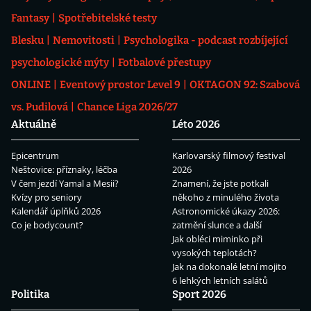
Fantasy
Spotřebitelské testy
Blesku
Nemovitosti
Psychologika - podcast rozbíjející
psychologické mýty
Fotbalové přestupy
ONLINE
Eventový prostor Level 9
OKTAGON 92: Szabová
vs. Pudilová
Chance Liga 2026/27
Aktuálně
Léto 2026
Epicentrum
Karlovarský filmový festival
Neštovice: příznaky, léčba
2026
V čem jezdí Yamal a Mesii?
Znamení, že jste potkali
Kvízy pro seniory
někoho z minulého života
Kalendář úplňků 2026
Astronomické úkazy 2026:
Co je bodycount?
zatmění slunce a další
Jak obléci miminko při
vysokých teplotách?
Jak na dokonalé letní mojito
6 lehkých letních salátů
Politika
Sport 2026