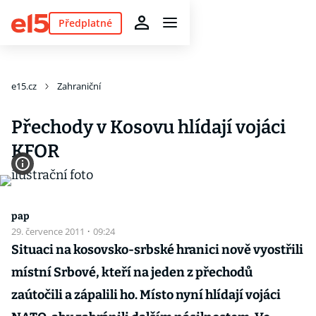
Předplatné
e15.cz
Zahraniční
Přechody v Kosovu hlídají vojáci
KFOR
pap
29. července 2011
·
09:24
Situaci na kosovsko-srbské hranici nově vyostřili
místní Srbové, kteří na jeden z přechodů
zaútočili a zápalili ho. Místo nyní hlídají vojáci