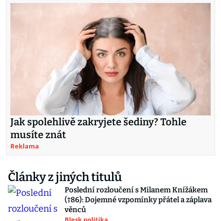
Jak spolehlivě zakryjete šediny? Tohle
musíte znát
Reklama
Články z jiných titulů
Poslední rozloučení s Milanem Knížákem
(†86): Dojemné vzpomínky přátel a záplava
věnců
Blesk politika