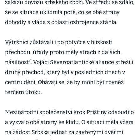
zákazu dovozu srbského zboží. Ve středu se zdálo,
že se situace uklidnila poté, co se obě strany
dohodly a vláda z oblasti ozbrojence stáhla.
Výtržníci zůstávali i po potyčce v blízkosti
přechodu, úřady proto měly strach z dalších
násilností. Vojáci Severoatlantické aliance střeží i
druhý přechod, který byl v posledních dnech v
centru dění. Obávají se, že by mohl být rovněž
terčem útoku.
Mezinárodní společenství krok Prištiny odsoudilo
a vyzvalo obě strany ke klidu. O situaci měla včera
na žádost Srbska jednat za zavřenými dveřmi