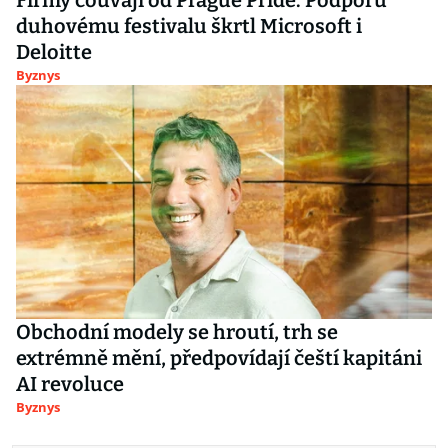
Firmy couvají od Prague Pride. Podporu
duhovému festivalu škrtl Microsoft i
Deloitte
Byznys
Obchodní modely se hroutí, trh se
extrémně mění, předpovídají čeští kapitáni
AI revoluce
Byznys