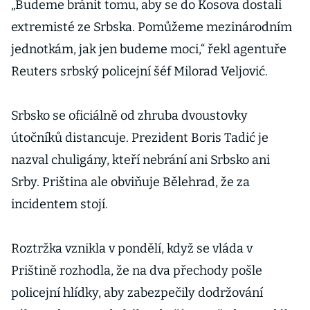
„Budeme bránit tomu, aby se do Kosova dostali
extremisté ze Srbska. Pomůžeme mezinárodním
jednotkám, jak jen budeme moci,“ řekl agentuře
Reuters srbský policejní šéf Milorad Veljović.
Srbsko se oficiálně od zhruba dvoustovky
útočníků distancuje. Prezident Boris Tadić je
nazval chuligány, kteří nebrání ani Srbsko ani
Srby. Priština ale obviňuje Bělehrad, že za
incidentem stojí.
Roztržka vznikla v pondělí, když se vláda v
Prištině rozhodla, že na dva přechody pošle
policejní hlídky, aby zabezpečily dodržování