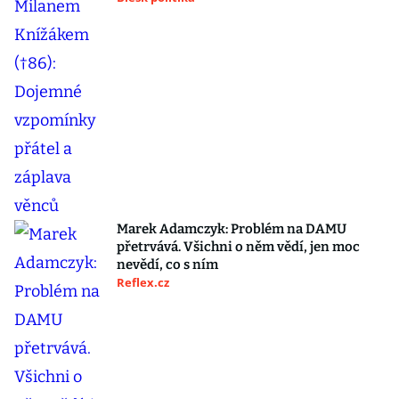
Marek Adamczyk: Problém na DAMU
přetrvává. Všichni o něm vědí, jen moc
nevědí, co s ním
Reflex.cz