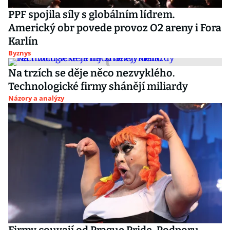
PPF spojila síly s globálním lídrem.
Americký obr povede provoz O2 areny i Fora
Karlín
Byznys
Na trzích se děje něco nezvyklého.
Technologické firmy shánějí miliardy
Názory a analýzy