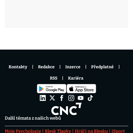
Kontakty
Redakce
Inzerce
Předplatné
RSS
Kariéra
Další témata z našich webů
Moje Psychologie
Blesk Tlapky
Hráči na Blesku
iSport