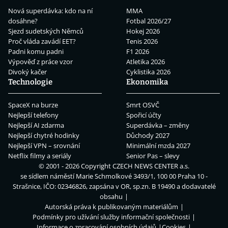
Nová superdávka: kdo na ní
MMA
dosáhne?
Fotbal 2026/27
Sjezd sudetských Němců
Hokej 2026
Proč vláda zavádí EET?
Tenis 2026
Padni komu padni
F1 2026
Výpověď z práce vzor
Atletika 2026
Divoký kačer
Cyklistika 2026
Technologie
Ekonomika
SpaceX na burze
Smrt OSVČ
Nejlepší telefony
Spořicí účty
Nejlepší AI zdarma
Superdávka – změny
Nejlepší chytré hodinky
Důchody 2027
Nejlepší VPN – srovnání
Minimální mzda 2027
Netflix filmy a seriály
Senior Pas – slevy
© 2001 - 2026 Copyright
CZECH NEWS CENTER a.s.
se sídlem náměstí Marie Schmolkové 3493/1, 100 00 Praha 10 -
Strašnice, IČO: 02346826, zapsána v OR, sp.zn. B 19490 a dodavatelé
obsahu
Autorská práva k publikovaným materiálům
Podmínky pro užívání služby informační společnosti
Informace o zpracování osobních údajů
Cookies