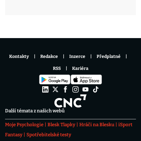
Kontakty
Redakce
Inzerce
Předplatné
RSS
Kariéra
Další témata z našich webů
Moje Psychologie
Blesk Tlapky
Hráči na Blesku
iSport
Fantasy
Spotřebitelské testy