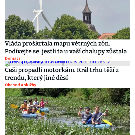
Vláda proškrtala mapu větrných zón.
Podívejte se, jestli ta u vaší chalupy zůstala
Domácí
Češi propadli motorkám. Král trhu těží z
trendu, který jiné děsí
Obchod a služby