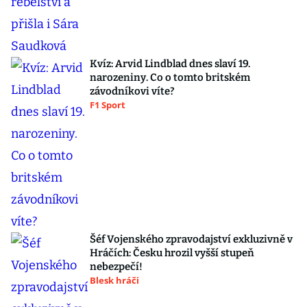
Kvíz: Arvid Lindblad dnes slaví 19.
narozeniny. Co o tomto britském
závodníkovi víte?
F1 Sport
Šéf Vojenského zpravodajství exkluzivně v
Hráčích: Česku hrozil vyšší stupeň
nebezpečí!
Blesk hráči