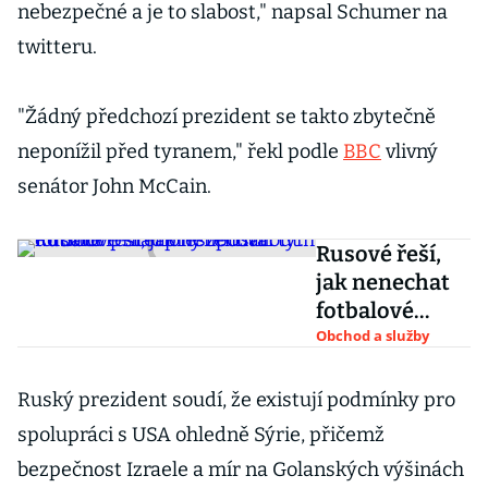
nebezpečné a je to slabost," napsal Schumer na
twitteru.
"Žádný předchozí prezident se takto zbytečně
neponížil před tyranem," řekl podle
BBC
vlivný
senátor John McCain.
Rusové řeší,
jak nenechat
fotbalové
stadiony
Obchod a služby
zpustnout.
Putinův přítel
Ruský prezident soudí, že existují podmínky pro
přestěhoval
spolupráci s USA ohledně Sýrie, přičemž
tým do Soči
bezpečnost Izraele a mír na Golanských výšinách