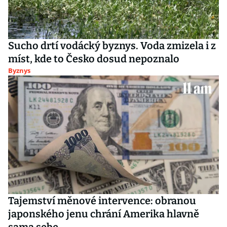
Sucho drtí vodácký byznys. Voda zmizela i z
míst, kde to Česko dosud nepoznalo
Byznys
Tajemství měnové intervence: obranou
japonského jenu chrání Amerika hlavně