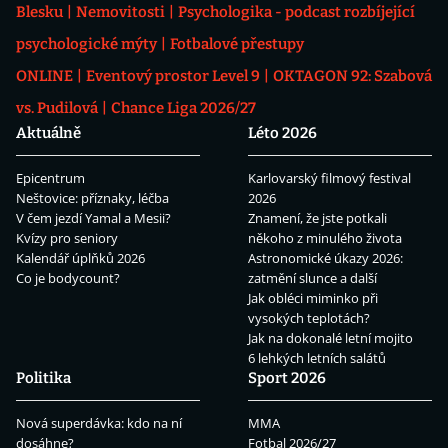
Blesku
Nemovitosti
Psychologika - podcast rozbíjející
psychologické mýty
Fotbalové přestupy
ONLINE
Eventový prostor Level 9
OKTAGON 92: Szabová
vs. Pudilová
Chance Liga 2026/27
Aktuálně
Léto 2026
Epicentrum
Karlovarský filmový festival
Neštovice: příznaky, léčba
2026
V čem jezdí Yamal a Mesii?
Znamení, že jste potkali
Kvízy pro seniory
někoho z minulého života
Kalendář úplňků 2026
Astronomické úkazy 2026:
Co je bodycount?
zatmění slunce a další
Jak obléci miminko při
vysokých teplotách?
Jak na dokonalé letní mojito
6 lehkých letních salátů
Politika
Sport 2026
Nová superdávka: kdo na ní
MMA
dosáhne?
Fotbal 2026/27