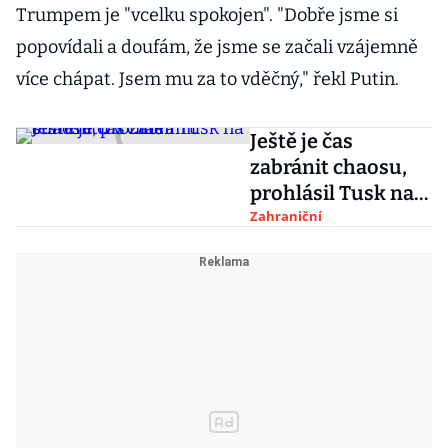
Trumpem je "vcelku spokojen". "Dobře jsme si
popovídali a doufám, že jsme se začali vzájemně
více chápat. Jsem mu za to vděčný," řekl Putin.
Ještě je čas
zabránit chaosu,
prohlásil Tusk na
summitu v Číně
Zahraniční