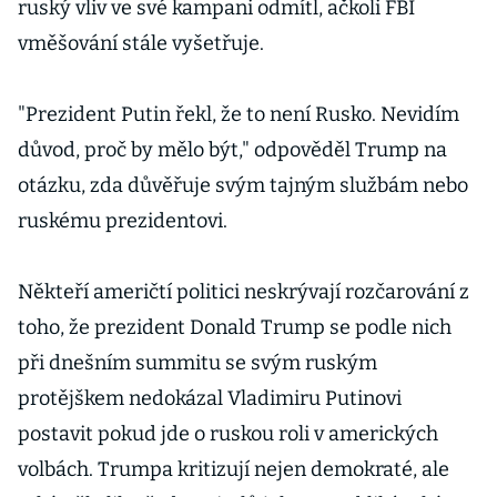
ruský vliv ve své kampani odmítl, ačkoli FBI
vměšování stále vyšetřuje.
"Prezident Putin řekl, že to není Rusko. Nevidím
důvod, proč by mělo být," odpověděl Trump na
otázku, zda důvěřuje svým tajným službám nebo
ruskému prezidentovi.
Někteří američtí politici neskrývají rozčarování z
toho, že prezident Donald Trump se podle nich
při dnešním summitu se svým ruským
protějškem nedokázal Vladimiru Putinovi
postavit pokud jde o ruskou roli v amerických
volbách. Trumpa kritizují nejen demokraté, ale