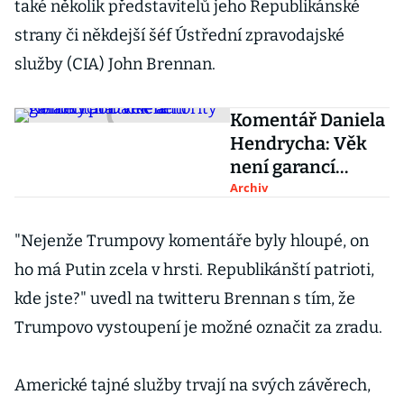
také několik představitelů jeho Republikánské
strany či někdejší šéf Ústřední zpravodajské
služby (CIA) John Brennan.
Komentář Daniela
Hendrycha: Věk
není garancí
politické autority
Archiv
"Nejenže Trumpovy komentáře byly hloupé, on
ho má Putin zcela v hrsti. Republikánští patrioti,
kde jste?" uvedl na twitteru Brennan s tím, že
Trumpovo vystoupení je možné označit za zradu.
Americké tajné služby trvají na svých závěrech,