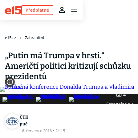
Předplatné
e15.cz
Zahraniční
„Putin má Trumpa v hrsti.“
Američtí politici kritizují schůzku
prezidentů
4
Fotogalerie
ČTK
puč
16. července 2018
·
21:15