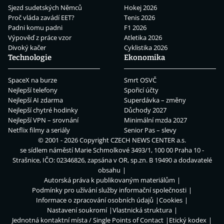
Sjezd sudetských Němců
Hokej 2026
Proč vláda zavádí EET?
Tenis 2026
Padni komu padni
F1 2026
Výpověď z práce vzor
Atletika 2026
Divoký kačer
Cyklistika 2026
Technologie
Ekonomika
SpaceX na burze
Smrt OSVČ
Nejlepší telefony
Spořicí účty
Nejlepší AI zdarma
Superdávka – změny
Nejlepší chytré hodinky
Důchody 2027
Nejlepší VPN – srovnání
Minimální mzda 2027
Netflix filmy a seriály
Senior Pas – slevy
© 2001 - 2026 Copyright
CZECH NEWS CENTER a.s.
se sídlem náměstí Marie Schmolkové 3493/1, 100 00 Praha 10 -
Strašnice, IČO: 02346826, zapsána v OR, sp.zn. B 19490 a dodavatelé
obsahu
Autorská práva k publikovaným materiálům
Podmínky pro užívání služby informační společnosti
Informace o zpracování osobních údajů
Cookies
Nastavení soukromí
Vlastnická struktura
Jednotná kontaktní místa / Single Points of Contact
Etický kodex