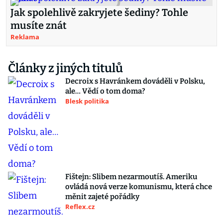
Jak spolehlivě zakryjete šediny? Tohle
musíte znát
Reklama
Články z jiných titulů
Decroix s Havránkem dováděli v Polsku,
ale… Vědí o tom doma?
Blesk politika
Fištejn: Slibem nezarmoutíš. Ameriku
ovládá nová verze komunismu, která chce
měnit zajeté pořádky
Reflex.cz