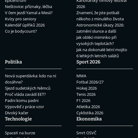
Epicentrum
Karlovarský filmový festival
Neštovice: příznaky, léčba
2026
V čem jezdí Yamal a Mesii?
Znamení, že jste potkali
Kvízy pro seniory
někoho z minulého života
Kalendář úplňků 2026
Astronomické úkazy 2026:
Co je bodycount?
zatmění slunce a další
Jak obléci miminko při
vysokých teplotách?
Jak na dokonalé letní mojito
6 lehkých letních salátů
Politika
Sport 2026
Nová superdávka: kdo na ní
MMA
dosáhne?
Fotbal 2026/27
Sjezd sudetských Němců
Hokej 2026
Proč vláda zavádí EET?
Tenis 2026
Padni komu padni
F1 2026
Výpověď z práce vzor
Atletika 2026
Divoký kačer
Cyklistika 2026
Technologie
Ekonomika
SpaceX na burze
Smrt OSVČ