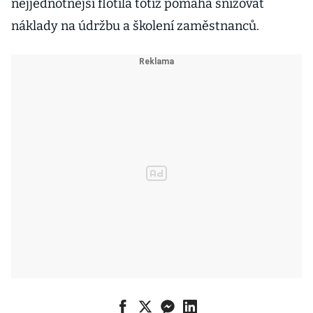
nejjednotnější flotila totiž pomáhá snižovat
náklady na údržbu a školení zaměstnanců.