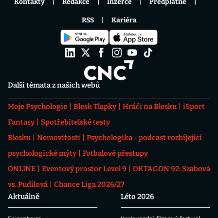
Kontakty
Redakce
Inzerce
Předplatné
RSS
Kariéra
Další témata z našich webů
Moje Psychologie
Blesk Tlapky
Hráči na Blesku
iSport
Fantasy
Spotřebitelské testy
Blesku
Nemovitosti
Psychologika - podcast rozbíjející
psychologické mýty
Fotbalové přestupy
ONLINE
Eventový prostor Level 9
OKTAGON 92: Szabová
vs. Pudilová
Chance Liga 2026/27
Aktuálně
Léto 2026