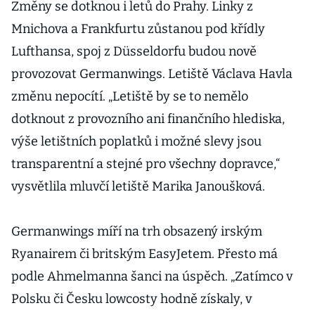
Změny se dotknou i letů do Prahy. Linky z
Mnichova a Frankfurtu zůstanou pod křídly
Lufthansa, spoj z Düsseldorfu budou nově
provozovat Germanwings. Letiště Václava Havla
změnu nepocítí. „Letiště by se to nemělo
dotknout z provozního ani finančního hlediska,
výše letištních poplatků i možné slevy jsou
transparentní a stejné pro všechny dopravce,“
vysvětlila mluvčí letiště Marika Janoušková.
Germanwings míří na trh obsazený irským
Ryanairem či britským EasyJetem. Přesto má
podle Ahmelmanna šanci na úspěch. „Zatímco v
Polsku či Česku lowcosty hodně získaly, v