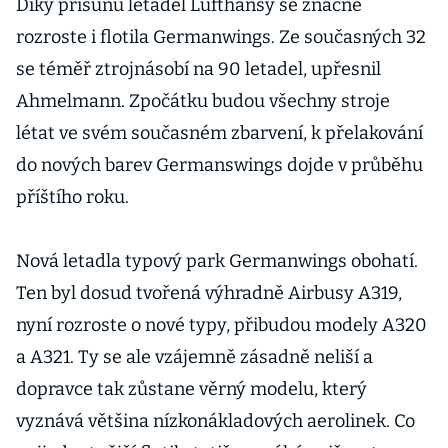
Díky přísunu letadel Lufthansy se značně
rozroste i flotila Germanwings. Ze současných 32
se téměř ztrojnásobí na 90 letadel, upřesnil
Ahmelmann. Zpočátku budou všechny stroje
létat ve svém současném zbarvení, k přelakování
do nových barev Germanswings dojde v průběhu
příštího roku.
Nová letadla typový park Germanwings obohatí.
Ten byl dosud tvořená výhradně Airbusy A319,
nyní rozroste o nové typy, přibudou modely A320
a A321. Ty se ale vzájemně zásadně neliší a
dopravce tak zůstane věrný modelu, který
vyznává většina nízkonákladových aerolinek. Co