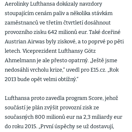
Aerolinky Lufthansa dokázaly navzdory
stoupajícím cenám paliv a několika stávkám
zaměstnanců ve třetím čtvrtletí dosáhnout
provozního zisku 642 milionů eur. Také dceřiné
Austrian Airwas byly ziskové, a to poprvé po pěti
letech. Viceprezident Lufthansy Götz
Ahmelmann je ale přesto opatrný. „Ještě jsme
nedosáhli vrcholu krize,“ uvedl pro E15.cz. „Rok
2013 bude opět velmi obtížný.“
Lufthansa proto zavedla program Score, jehož
součástí je plán zvýšit provozní zisk ze
současných 800 milionů eur na 2,3 miliardy eur
do roku 2015. „První úspěchy se už dostavují,