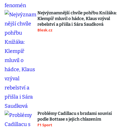
Nejvýznamnější chvíle pohřbu Knížáka:
Klempíř mluvil o hádce, Klaus vzýval
rebelství a přišla i Sára Saudková
Blesk.cz
Problémy Cadillacu s brzdami souvisí
podle Bottase s jejich chlazením
F1 Sport