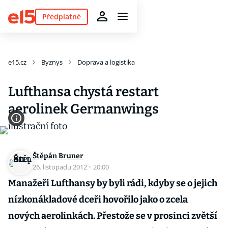
Předplatné
e15.cz
Byznys
Doprava a logistika
Lufthansa chystá restart
aerolinek Germanwings
Štěpán Bruner
26. listopadu 2012
·
20:00
Manažeři Lufthansy by byli rádi, kdyby se o jejich
nízkonákladové dceři hovořilo jako o zcela
nových aerolinkách. Přestože se v prosinci zvětší