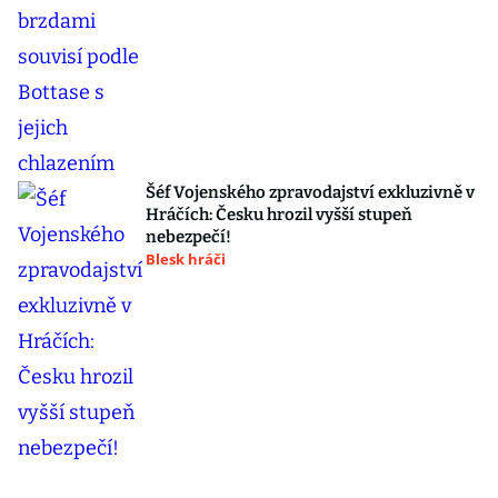
Šéf Vojenského zpravodajství exkluzivně v
Hráčích: Česku hrozil vyšší stupeň
nebezpečí!
Blesk hráči