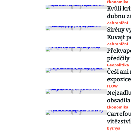
Ekonomika
Kvůli kr
dubnu zá
Zahraniční
Sirény v
Kuvajt p
Zahraniční
Překvape
předčily 
Geopolitika
Češi ani
expozice
FLOW
Nejzadlu
obsadil
Ekonomika
Carrefou
vítězstv
Byznys