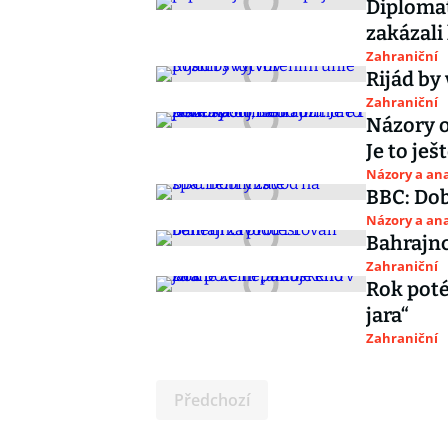
Diplomat
zakázali
Zahraniční
Rijád by 
Zahraniční
Názory o
Je to ješ
Názory a ana
BBC: Do
Názory a ana
Bahrajnc
Zahraniční
Rok poté
jara“
Zahraniční
Předchozí