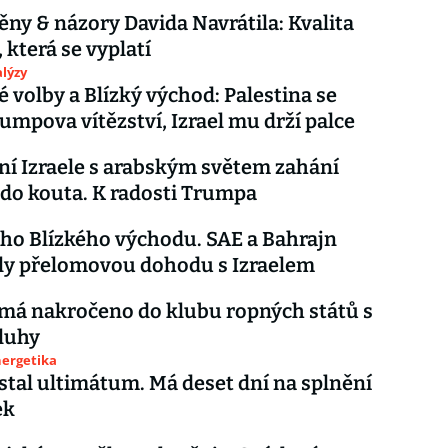
ěny & názory Davida Navrátila: Kvalita
 která se vyplatí
lýzy
 volby a Blízký východ: Palestina se
umpova vítězství, Izrael mu drží palce
ní Izraele s arabským světem zahání
do kouta. K radosti Trumpa
ho Blízkého východu. SAE a Bahrajn
ly přelomovou dohodu s Izraelem
má nakročeno do klubu ropných států s
luhy
nergetika
stal ultimátum. Má deset dní na splnění
ek