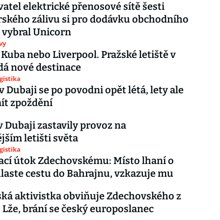
atel elektrické přenosové sítě šesti
rského zálivu si pro dodávku obchodního
 vybral Unicorn
vy
 Kuba nebo Liverpool. Pražské letiště v
dá nové destinace
gistika
 v Dubaji se po povodni opět létá, lety ale
ít zpoždění
v Dubaji zastavily provoz na
jším letišti světa
gistika
rací útok Zdechovskému: Místo lhaní o
aste cestu do Bahrajnu, vzkazuje mu
ká aktivistka obviňuje Zdechovského z
 Lže, brání se český europoslanec