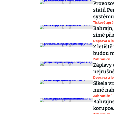
Provozov
států Pe
systému
Tiskové zprá
Bahrajn,
zimě při
Doprava a lo
Z letiště
budou m
Zahraniční
Záplavy 
nejrušně
Doprava a lo
Síkela v
mně nahl
Zahraniční
Bahrajns
korupce.