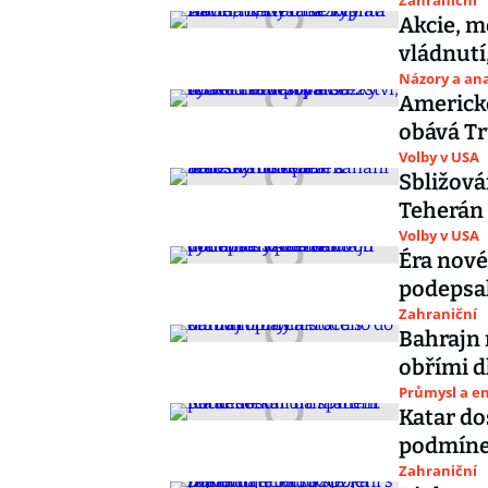
Zahraniční
Akcie, m
vládnutí,
Názory a ana
Americké
obává Tr
Volby v USA
Sbližová
Teherán 
Volby v USA
Éra nové
podepsa
Zahraniční
Bahrajn 
obřími d
Průmysl a e
Katar do
podmín
Zahraniční