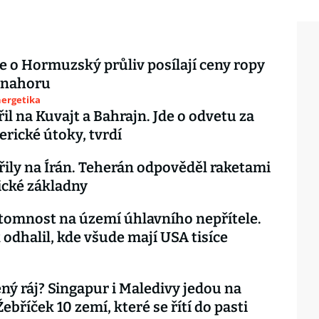
je o Hormuzský průliv posílají ceny ropy
 nahoru
nergetika
řil na Kuvajt a Bahrajn. Jde o odvetu za
rické útoky, tvrdí
ily na Írán. Teherán odpověděl raketami
cké základny
ítomnost na území úhlavního nepřítele.
 odhalil, kde všude mají USA tisíce
ný ráj? Singapur i Maledivy jedou na
ebříček 10 zemí, které se řítí do pasti