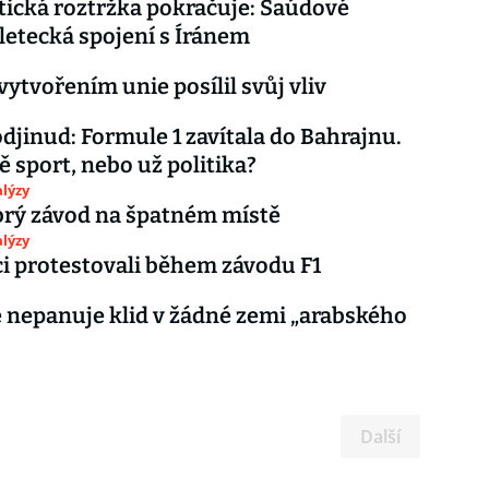
ická roztržka pokračuje: Saúdové
 letecká spojení s Íránem
vytvořením unie posílil svůj vliv
djinud: Formule 1 zavítala do Bahrajnu.
tě sport, nebo už politika?
lýzy
brý závod na špatném místě
lýzy
i protestovali během závodu F1
 nepanuje klid v žádné zemi „arabského
Další