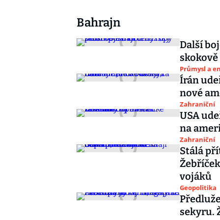
Bahrajn
Další bo
skokově
Průmysl a e
Írán ude
nové ame
Zahraniční
USA udeř
na ameri
Zahraniční
Stálá př
Žebříček
vojáků
Geopolitika
Předluže
sekyru. Ž