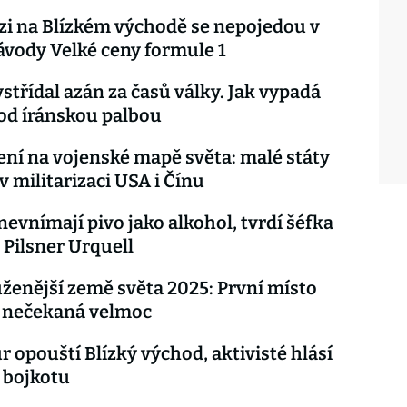
izi na Blízkém východě se nepojedou v
vody Velké ceny formule 1
ystřídal azán za časů války. Jak vypadá
od íránskou palbou
ní na vojenské mapě světa: malé státy
v militarizaci USA i Čínu
 nevnímají pivo jako alkohol, tvrdí šéfka
 Pilsner Urquell
ženější země světa 2025: První místo
a nečekaná velmoc
r opouští Blízký východ, aktivisté hlásí
í bojkotu