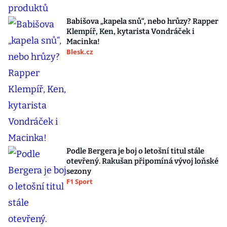
Babišova „kapela snů“, nebo hrůzy? Rapper
Klempíř, Ken, kytarista Vondráček i
Macinka!
Blesk.cz
Podle Bergera je boj o letošní titul stále
otevřený. Rakušan připomíná vývoj loňské
sezony
F1 Sport