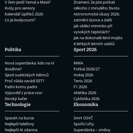
V čem jezdí Yamal a Mesii?
Znamení, že jste potkali
Kvízy pro seniory
někoho z minulého života
Kalendář úplňků 2026
Astronomické úkazy 2026:
Co je bodycount?
zatmění slunce a další
Jak obléci miminko při
vysokých teplotách?
Jak na dokonalé letní mojito
6 lehkých letních salátů
Politika
Sport 2026
Nová superdávka: kdo na ní
MMA
dosáhne?
Fotbal 2026/27
Sjezd sudetských Němců
Hokej 2026
Proč vláda zavádí EET?
Tenis 2026
Padni komu padni
F1 2026
Výpověď z práce vzor
Atletika 2026
Divoký kačer
Cyklistika 2026
Technologie
Ekonomika
SpaceX na burze
Smrt OSVČ
Nejlepší telefony
Spořicí účty
Nejlepší AI zdarma
Superdávka – změny