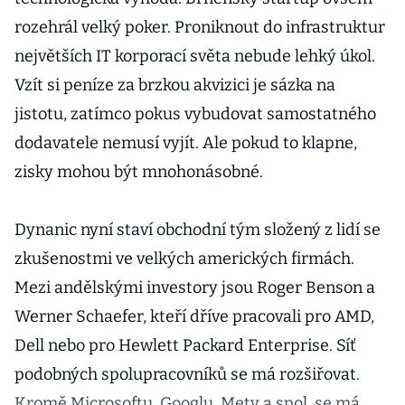
rozehrál velký poker. Proniknout do infrastruktur
největších IT korporací světa nebude lehký úkol.
Vzít si peníze za brzkou akvizici je sázka na
jistotu, zatímco pokus vybudovat samostatného
dodavatele nemusí vyjít. Ale pokud to klapne,
zisky mohou být mnohonásobné.
Dynanic nyní staví obchodní tým složený z lidí se
zkušenostmi ve velkých amerických firmách.
Mezi andělskými investory jsou Roger Benson a
Werner Schaefer, kteří dříve pracovali pro AMD,
Dell nebo pro Hewlett Packard Enterprise. Síť
podobných spolupracovníků se má rozšiřovat.
Kromě Microsoftu, Googlu, Mety a spol. se má