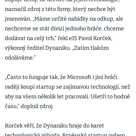
naznačil zdroj z této firmy, který nechce být
jmenován. „Máme určité nabídky na odkup, ale
nechceme se stát divizí jednoho hráče, chceme
dodávat na celý trh,“ řekl e15 Pavol Korček,
výkonný ředitel Dynaniku. „Zatím tlakům
odoláváme.“
„Často to funguje tak, že Microsoft i jiní hráči
raději koupí startup se zajímavou technologií, než
aby na všem několik let pracovali. Ušetří to hodně
času,“ doplnil zdroj.
Korček věří, že Dynaniku hraje do karet
technologická výhoda. Brněnský startup ovšem