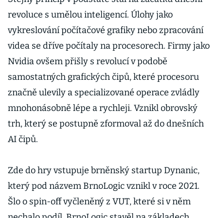
stavby
revoluce s umělou inteligencí. Úlohy jako
továren
vykreslování počítačové grafiky nebo zpracování
u našich
videa se dříve počítaly na procesorech. Firmy jako
sousedů
Nvidia ovšem přišly s revolucí v podobě
samostatných grafických čipů, které procesoru
značně ulevily a specializované operace zvládly
mnohonásobně lépe a rychleji. Vznikl obrovský
trh, který se postupně zformoval až do dnešních
AI čipů.
Zde do hry vstupuje brněnský startup Dynanic,
který pod názvem BrnoLogic vznikl v roce 2021.
Šlo o spin-off vyčleněný z VUT, které si v něm
nechalo podíl. BrnoLogic stavěl na základech,