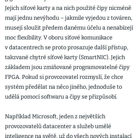
Jejich síťové karty a na nich použité čipy nicméně
mají jednu nevýhodu – jakmile vyjedou z továren,
musejí sloužit předem danému účelu a nenabízejí
moc flexibility. V oboru síťové komunikace
v datacentrech se proto prosazuje další přístup,
takzvané chytré síťové karty (SmartNIC). Jejich
základem jsou zmiňované programovatelné čipy
FPGA. Pokud si provozovatel rozmyslí, že chce
systém předělat na něco jiného, jednoduše to
udělá pomocí softwaru a čipy se přizpůsobí.
Například Microsoft, jeden z největších
provozovatelů datacenter a služeb umělé
inteligence na světě, už do všech nových instalací