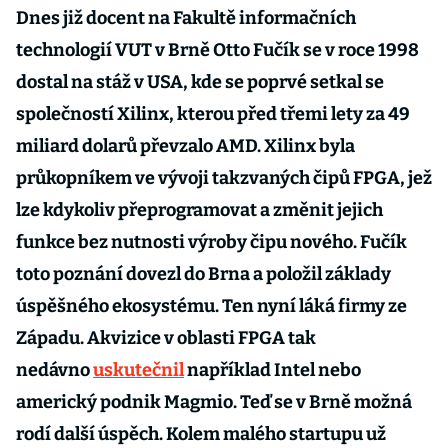
Dnes již docent na Fakultě informačních
technologií VUT v Brně Otto Fučík se v roce 1998
dostal na stáž v USA, kde se poprvé setkal se
společností Xilinx, kterou před třemi lety za 49
miliard dolarů převzalo AMD. Xilinx byla
průkopníkem ve vývoji takzvaných čipů FPGA, jež
lze kdykoliv přeprogramovat a změnit jejich
funkce bez nutnosti výroby čipu nového. Fučík
toto poznání dovezl do Brna a položil základy
úspěšného ekosystému. Ten nyní láká firmy ze
Západu. Akvizice v oblasti FPGA tak
nedávno
uskutečnil
například Intel nebo
americký podnik Magmio. Teď se v Brně možná
rodí další úspěch. Kolem malého startupu už