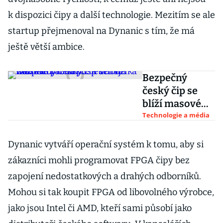
k dispozici čipy a další technologie. Mezitím se ale
startup přejmenoval na Dynanic s tím, že má
ještě větší ambice.
Bezpečný
český čip se
blíží masové
produkci. Z
Technologie a média
Tchaj-wanu
dorazila
Dynanic vytváří operační systém k tomu, aby si
poslední várka
zákazníci mohli programovat FPGA čipy bez
vzorků
zapojení nedostatkových a drahých odborníků.
Mohou si tak koupit FPGA od libovolného výrobce,
jako jsou Intel či AMD, kteří sami působí jako