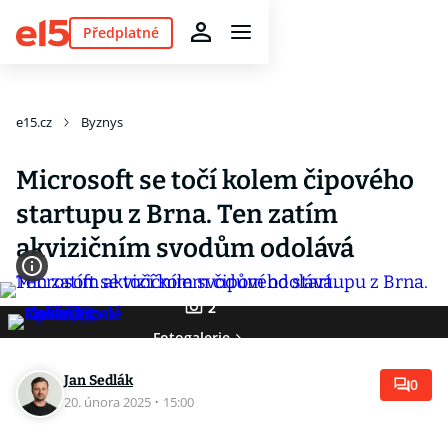
Předplatné
e15.cz
Byznys
Microsoft se točí kolem čipového
startupu z Brna. Ten zatím
akvizičním svodům odolává
2
Fotogalerie
Jan Sedlák
0
20. února 2025
·
15:00