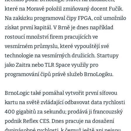
které na Moravě položil zmiňovaný docent Fučík.
Na zakázku programoval čipy FPGA, což umožnilo
získat první kapitál. V Brně je dnes například
rostoucí množství firem pracujících ve
vesmírném průmyslu, které vypouštějí své
technologie na vesmírných družicích. Startupy
jako Zaitra nebo TLR Space využily pro
programování čipů právě služeb BrnoLogiku.
BrnoLogic také pomáhal vytvořit první síťovou
kartu na světě zvládající odbavovat data rychlosti
400 gigabitů za sekundu; prodává ji francouzský
podnik Reflex CES. Dnes pracuje na dosažení
dvojnásobné rychlosti, k čemuž ještě ani nejsou