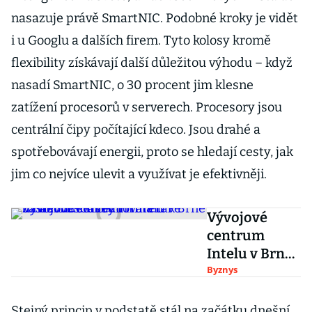
nasazuje právě SmartNIC. Podobné kroky je vidět
i u Googlu a dalších firem. Tyto kolosy kromě
flexibility získávají další důležitou výhodu – když
nasadí SmartNIC, o 30 procent jim klesne
zatížení procesorů v serverech. Procesory jsou
centrální čipy počítající kdeco. Jsou drahé a
spotřebovávají energii, proto se hledají cesty, jak
jim co nejvíce ulevit a využívat je efektivněji.
Vývojové
centrum
Intelu v Brně
už nebude
Byznys
Intel. Firma
také zastavila
Stejný princip v podstatě stál na začátku dnešní