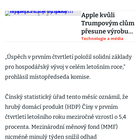
Apple kvůli
Trumpovým clům
přesune výrobu
iPhonů z Číny do
Technologie a média
Indie
„Úspěch v prvním čtvrtletí položil solidní základy
pro hospodářský vývoj v celém letošním roce,“
prohlásil místopředseda komise.
Čínský statistický úřad tento měsíc oznámil, že
hrubý domácí produkt (HDP) Číny v prvním
čtvrtletí letošního roku meziročně vzrostl o 5,4
procenta. Mezinárodní měnový fond (MMF)
nicméně minulý týden snížil odhad