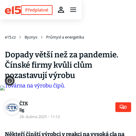
Předplatné
e15.cz
Byznys
Průmysl a energetika
Dopady větší než za pandemie.
Čínské firmy kvůli clům
pozastavují výrobu
ČTK
0
lig
28. dubna 2025
·
11:12
Někteří čínští výrobci v reakci na vysoká cla na