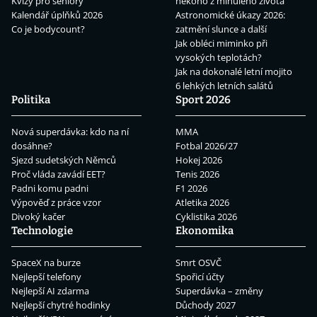
Kvízy pro seniory
někoho z minulého života
Kalendář úplňků 2026
Astronomické úkazy 2026:
Co je bodycount?
zatmění slunce a další
Jak obléci miminko při
vysokých teplotách?
Jak na dokonalé letní mojito
6 lehkých letních salátů
Politika
Sport 2026
Nová superdávka: kdo na ní
MMA
dosáhne?
Fotbal 2026/27
Sjezd sudetských Němců
Hokej 2026
Proč vláda zavádí EET?
Tenis 2026
Padni komu padni
F1 2026
Výpověď z práce vzor
Atletika 2026
Divoký kačer
Cyklistika 2026
Technologie
Ekonomika
SpaceX na burze
Smrt OSVČ
Nejlepší telefony
Spořicí účty
Nejlepší AI zdarma
Superdávka – změny
Nejlepší chytré hodinky
Důchody 2027