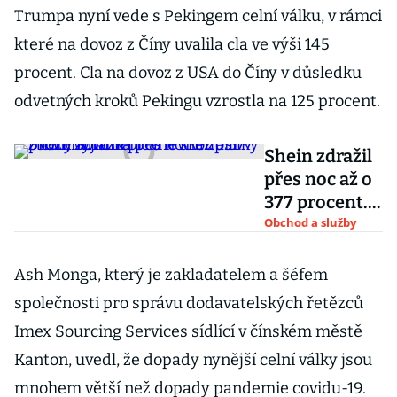
Trumpa nyní vede s Pekingem celní válku, v rámci
které na dovoz z Číny uvalila cla ve výši 145
procent. Cla na dovoz z USA do Číny v důsledku
odvetných kroků Pekingu vzrostla na 125 procent.
Shein zdražil
přes noc až o
377 procent.
Američané
Obchod a služby
skoupili
zboží,
Ash Monga, který je zakladatelem a šéfem
výjimka pro
společnosti pro správu dodavatelských řetězců
levné zásilky
Imex Sourcing Services sídlící v čínském městě
z Číny končí
Kanton, uvedl, že dopady nynější celní války jsou
mnohem větší než dopady pandemie covidu-19.