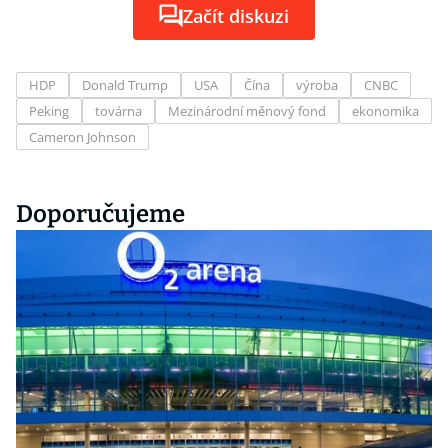
Začít diskuzi
HDP
Donald Trump
USA
Čína
výroba
CNBC
Peking
továrna
Mezinárodní měnový fond
ekonomika
Cameron Johnson
Doporučujeme