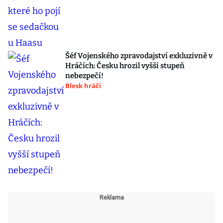
Šéf Vojenského zpravodajství exkluzivně v
Hráčích: Česku hrozil vyšší stupeň
nebezpečí!
Blesk hráči