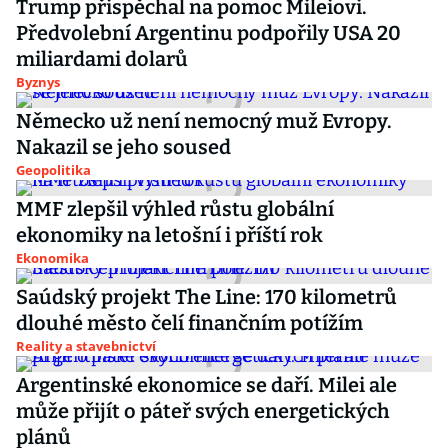
Trump přispěchal na pomoc Mileiovi.
Předvolební Argentinu podpořily USA 20
miliardami dolarů
Byznys
Německo už není nemocný muž Evropy.
Nakazil se jeho soused
Geopolitika
MMF zlepšil výhled růstu globální
ekonomiky na letošní i příští rok
Ekonomika
Saúdský projekt The Line: 170 kilometrů
dlouhé město čelí finančním potížím
Reality a stavebnictví
Argentinské ekonomice se daří. Milei ale
může přijít o páteř svých energetických
plánů