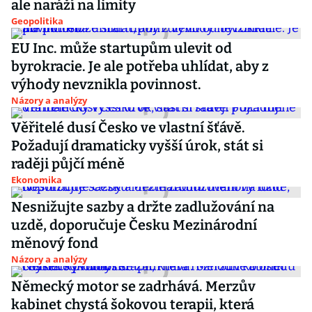
ale naráží na limity
Geopolitika
EU Inc. může startupům ulevit od
byrokracie. Je ale potřeba uhlídat, aby z
výhody nevznikla povinnost.
Názory a analýzy
Věřitelé dusí Česko ve vlastní šťávě.
Požadují dramaticky vyšší úrok, stát si
raději půjčí méně
Ekonomika
Nesnižujte sazby a držte zadlužování na
uzdě, doporučuje Česku Mezinárodní
měnový fond
Názory a analýzy
Německý motor se zadrhává. Merzův
kabinet chystá šokovou terapii, která