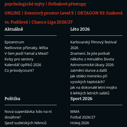
psychologické mýty
Fotbalové přestupy
ONLINE
Eventový prostor Level 9
OKTAGON 92: Szabová
vs. Pudilová
Chance Liga 2026/27
Aktuálně
Léto 2026
Epicentrum
Karlovarský filmový festival
Neštovice: příznaky, léčba
2026
V čem jezdí Yamal a Mesii?
Znamení, že jste potkali
Kvízy pro seniory
někoho z minulého života
Kalendář úplňků 2026
Astronomické úkazy 2026:
Co je bodycount?
zatmění slunce a další
Jak obléci miminko při
vysokých teplotách?
Jak na dokonalé letní mojito
6 lehkých letních salátů
Politika
Sport 2026
Nová superdávka: kdo na ní
MMA
dosáhne?
Fotbal 2026/27
Sjezd sudetských Němců
Hokej 2026