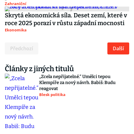
Zahraniční
Skrytá ekonomická síla. Deset zemí, které v
roce 2025 porazí v růstu západní mocnosti
Ekonomika
Předchozí
Další
Články z jiných titulů
„Zcela nepřijatelné.“ Umělci tepou
Klempíře za nový návrh. Babiš: Budu
reagovat
Blesk politika