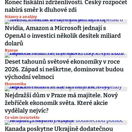
Konec fiskální zdrženlivosti. Český rozpočet
nabírá směr k dluhové zdi
Názory a analýzy
Nvidia, Amazon a Microsoft jednají s
OpenAI o investici několik desítek miliard
dolarů
Byznys
Deset tahounů světové ekonomiky v roce
2026. Západ si neškrtne, dominovat budou
východní velmoci
Ekonomika
Nejdražší dům v Praze má majitele. Nový
žebříček ekonomik světa. Které akcie
vydělaly nejvíc?
Co vám (ne)uteklo
Kanada poskytne Ukrajině dodatečnou