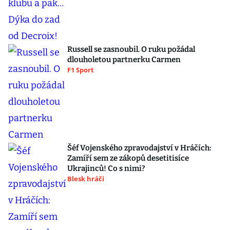
Russell se zasnoubil. O ruku požádal
dlouholetou partnerku Carmen
F1 Sport
Šéf Vojenského zpravodajství v Hráčích:
Zamíří sem ze zákopů desetitisíce
Ukrajinců! Co s nimi?
Blesk hráči