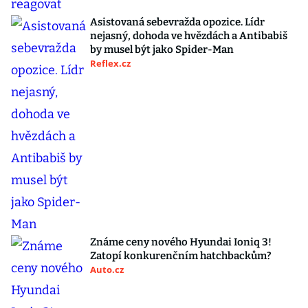
Asistovaná sebevražda opozice. Lídr
nejasný, dohoda ve hvězdách a Antibabiš
by musel být jako Spider-Man
Reflex.cz
Známe ceny nového Hyundai Ioniq 3!
Zatopí konkurenčním hatchbackům?
Auto.cz