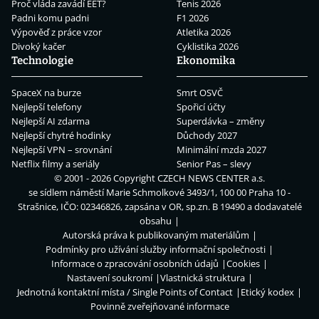
Proč vláda zavádí EET?
Tenis 2026
Padni komu padni
F1 2026
Výpověď z práce vzor
Atletika 2026
Divoký kačer
Cyklistika 2026
Technologie
Ekonomika
SpaceX na burze
Smrt OSVČ
Nejlepší telefony
Spořicí účty
Nejlepší AI zdarma
Superdávka – změny
Nejlepší chytré hodinky
Důchody 2027
Nejlepší VPN – srovnání
Minimální mzda 2027
Netflix filmy a seriály
Senior Pas – slevy
© 2001 - 2026 Copyright
CZECH NEWS CENTER a.s.
se sídlem náměstí Marie Schmolkové 3493/1, 100 00 Praha 10 -
Strašnice, IČO: 02346826, zapsána v OR, sp.zn. B 19490 a dodavatelé
obsahu
Autorská práva k publikovaným materiálům
Podmínky pro užívání služby informační společnosti
Informace o zpracování osobních údajů
Cookies
Nastavení soukromí
Vlastnická struktura
Jednotná kontaktní místa / Single Points of Contact
Etický kodex
Povinně zveřejňované informace