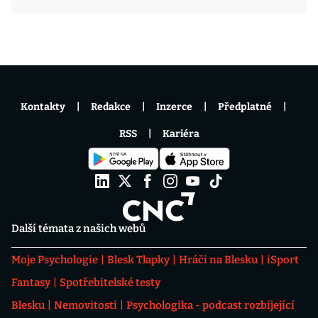
Kontakty
Redakce
Inzerce
Předplatné
RSS
Kariéra
Další témata z našich webů
Moje Psychologie
Blesk Tlapky
Hráči na Blesku
iSport
Fantasy
Spotřebitelské testy
Blesku
Nemovitosti
Psychologika - podcast rozbíjející