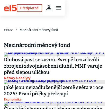
Předplatné
e15.cz
Mezinárodní měnový fond
Mezinárodní měnový fond
Dluhová past se zavírá. Evropě hrozí kvůli
zbrojení zdvojnásobení dluhů, MMF varuje
před slepou uličkou
Názory a analýzy
Jaké jsou nejzadluženější země světa v roce
2026? První příčky překvapí
Ekonomika
Čína křísí ekonomiku tichým osvobozením