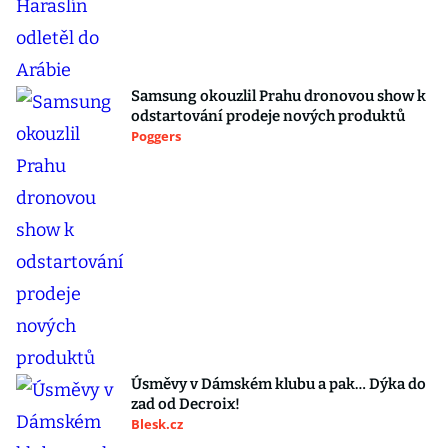
Samsung okouzlil Prahu dronovou show k
odstartování prodeje nových produktů
Poggers
Úsměvy v Dámském klubu a pak… Dýka do
zad od Decroix!
Blesk.cz