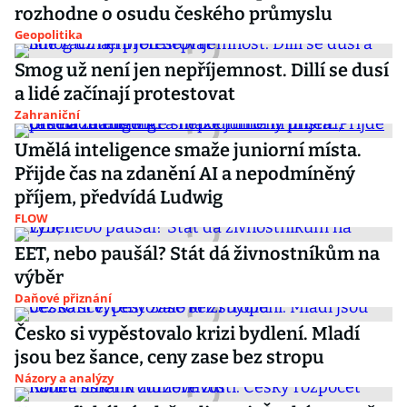
rozhodne o osudu českého průmyslu
Geopolitika
Smog už není jen nepříjemnost. Dillí se dusí
a lidé začínají protestovat
Zahraniční
Umělá inteligence smaže juniorní místa.
Přijde čas na zdanění AI a nepodmíněný
příjem, předvídá Ludwig
FLOW
EET, nebo paušál? Stát dá živnostníkům na
výběr
Daňové přiznání
Česko si vypěstovalo krizi bydlení. Mladí
jsou bez šance, ceny zase bez stropu
Názory a analýzy