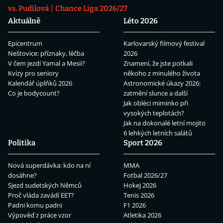
vs. Pudilová
Chance Liga 2026/27
Aktuálně
Léto 2026
Epicentrum
Karlovarský filmový festival
Neštovice: příznaky, léčba
2026
V čem jezdí Yamal a Mesii?
Znamení, že jste potkali
Kvízy pro seniory
někoho z minulého života
Kalendář úplňků 2026
Astronomické úkazy 2026:
Co je bodycount?
zatmění slunce a další
Jak obléci miminko při
vysokých teplotách?
Jak na dokonalé letní mojito
6 lehkých letních salátů
Politika
Sport 2026
Nová superdávka: kdo na ní
MMA
dosáhne?
Fotbal 2026/27
Sjezd sudetských Němců
Hokej 2026
Proč vláda zavádí EET?
Tenis 2026
Padni komu padni
F1 2026
Výpověď z práce vzor
Atletika 2026