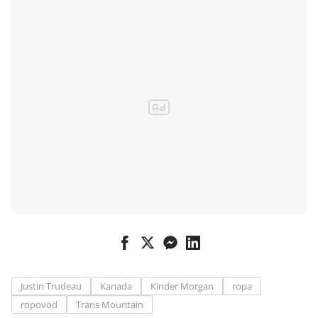
ChemChina
Justin Trudeau
Kanada
Kinder Morgan
ropa
ropovod
Trans Mountain