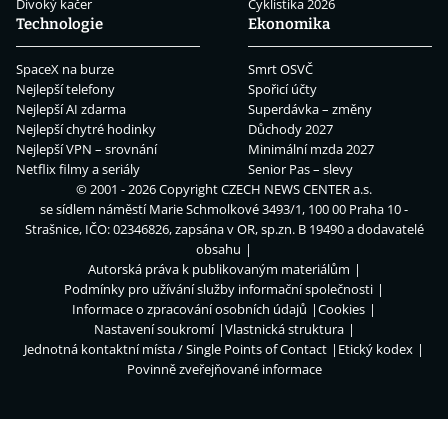
Divoký kačer
Cyklistika 2026
Technologie
Ekonomika
SpaceX na burze
Smrt OSVČ
Nejlepší telefony
Spořicí účty
Nejlepší AI zdarma
Superdávka – změny
Nejlepší chytré hodinky
Důchody 2027
Nejlepší VPN – srovnání
Minimální mzda 2027
Netflix filmy a seriály
Senior Pas – slevy
© 2001 - 2026 Copyright
CZECH NEWS CENTER a.s.
se sídlem náměstí Marie Schmolkové 3493/1, 100 00 Praha 10 -
Strašnice, IČO: 02346826, zapsána v OR, sp.zn. B 19490 a dodavatelé
obsahu
Autorská práva k publikovaným materiálům
Podmínky pro užívání služby informační společnosti
Informace o zpracování osobních údajů
Cookies
Nastavení soukromí
Vlastnická struktura
Jednotná kontaktní místa / Single Points of Contact
Etický kodex
Povinně zveřejňované informace