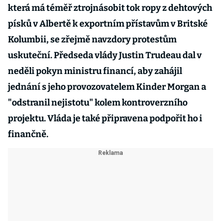
která má téměř ztrojnásobit tok ropy z dehtových
písků v Albertě k exportním přístavům v Britské
Kolumbii, se zřejmě navzdory protestům
uskuteční. Předseda vlády Justin Trudeau dal v
neděli pokyn ministru financí, aby zahájil
jednání s jeho provozovatelem Kinder Morgan a
"odstranil nejistotu" kolem kontroverzního
projektu. Vláda je také připravena podpořit ho i
finančně.