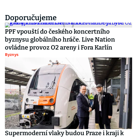
Doporučujeme
PPF vpouští do českého koncertního
byznysu globálního hráče. Live Nation
ovládne provoz O2 areny i Fora Karlín
Byznys
Supermoderní vlaky budou Praze i kraji k