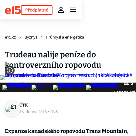
Předplatné
e15.cz
Byznys
Průmysl a energetika
Trudeau nalije peníze do
kontroverzního ropovodu
5
Fotogaleri
ČTK
16. dubna 2018
·
08:51
Expanze kanadského ropovodu Trans Mountain,