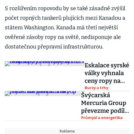
S rozšířením ropovodu by se také zásadně zvýšil
počet ropných tankerů plujících mezi Kanadou a
státem Washington. Kanada má třetí největší
ověřené zásoby ropy na světě, nedisponuje ale
dostatečnou přepravní infrastrukturou.
Eskalace syrské
války vyhnala
ceny ropy na
tříletá maxima.
Burzy a trhy
Švýcarská
Saúdští šejci
Mercuria Group
chtějí ještě víc
převezme podíl v
čínských
Průmysl a energetika
rafineriích