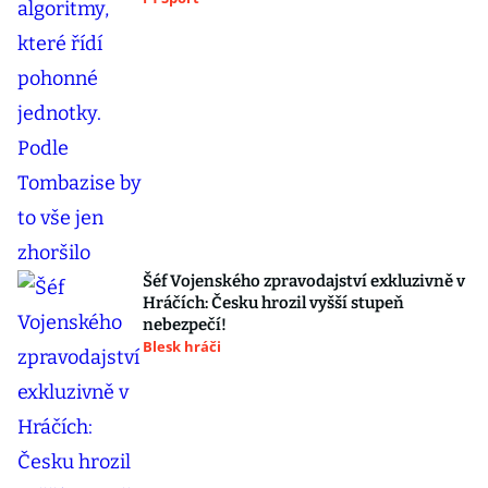
Šéf Vojenského zpravodajství exkluzivně v
Hráčích: Česku hrozil vyšší stupeň
nebezpečí!
Blesk hráči