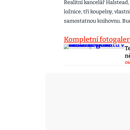
Realitní kancelář Halstead, 
ložnice, tři koupelny, vlast
samostatnou knihovnu. Bud
Kompletní fotogaleri
T
n
Ob