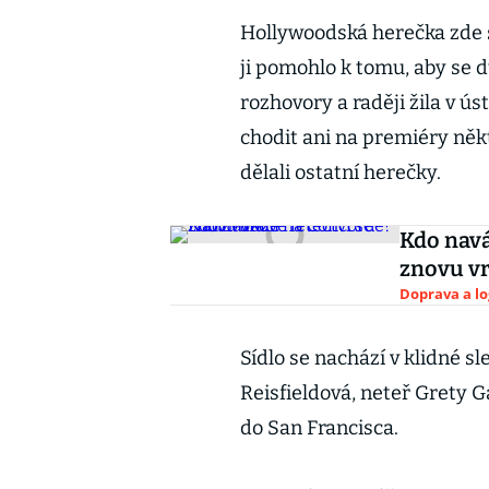
Hollywoodská herečka zde st
ji pomohlo k tomu, aby se 
rozhovory a raději žila v ús
chodit ani na premiéry někt
dělali ostatní herečky.
Kdo navá
znovu vr
Doprava a lo
Sídlo se nachází v klidné s
Reisfieldová, neteř Grety G
do San Francisca.