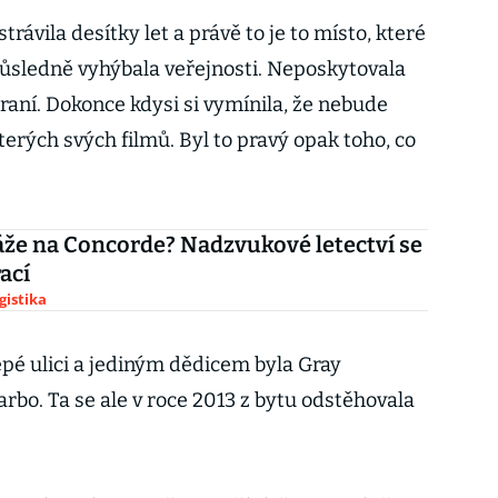
rávila desítky let a právě to je to místo, které
důsledně vyhýbala veřejnosti. Neposkytovala
traní. Dokonce kdysi si vymínila, že nebude
erých svých filmů. Byl to pravý opak toho, co
že na Concorde? Nadzvukové letectví se
ací
gistika
lepé ulici a jediným dědicem byla Gray
arbo. Ta se ale v roce 2013 z bytu odstěhovala