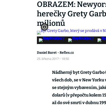
OBRAZEM: Newyors
herečky Grety Garbo
milionů
Daniel Baret - Reflex.cz
25. března 2017
·
18:50
Nádherný byt Grety Garbo (
všech dob, se v New Yorku 
se stejným vybavením, jaké 
dolarů (v přepočtu kolem 15
až do své smrti v dubnu 199