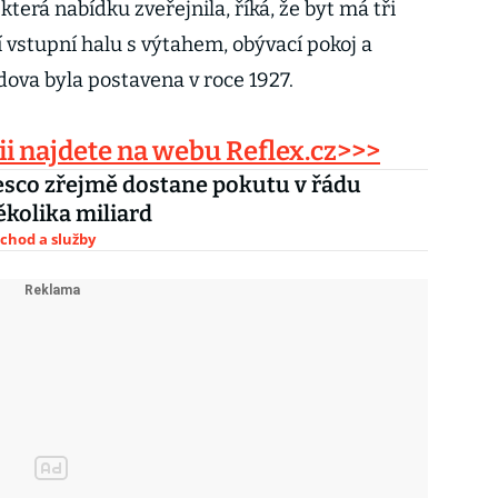
která nabídku zveřejnila, říká, že byt má tři
ní vstupní halu s výtahem, obývací pokoj a
ova byla postavena v roce 1927.
i najdete na webu Reflex.cz>>>
esco zřejmě dostane pokutu v řádu
ěkolika miliard
chod a služby