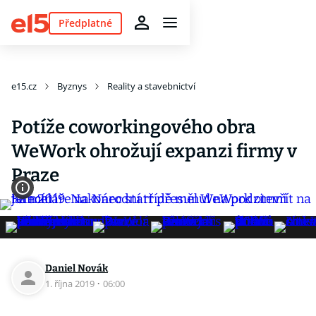
Předplatné
e15.cz
Byznys
Reality a stavebnictví
Potíže coworkingového obra
WeWork ohrožují expanzi firmy v
Praze
Daniel Novák
1. října 2019
·
06:00