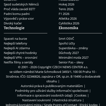
Sjezd sudetských Němců
Hokej 2026
Proč vláda zavádí EET?
Tenis 2026
Padni komu padni
F1 2026
Výpověď z práce vzor
Atletika 2026
Divoký kačer
Cyklistika 2026
Technologie
Ekonomika
SpaceX na burze
Smrt OSVČ
Nejlepší telefony
Spořicí účty
Nejlepší AI zdarma
Superdávka – změny
Nejlepší chytré hodinky
Důchody 2027
Nejlepší VPN – srovnání
Minimální mzda 2027
Netflix filmy a seriály
Senior Pas – slevy
© 2001 - 2026 Copyright
CZECH NEWS CENTER a.s.
se sídlem náměstí Marie Schmolkové 3493/1, 100 00 Praha 10 -
Strašnice, IČO: 02346826, zapsána v OR, sp.zn. B 19490 a dodavatelé
obsahu
Autorská práva k publikovaným materiálům
Podmínky pro užívání služby informační společnosti
Informace o zpracování osobních údajů
Cookies
Nastavení soukromí
Vlastnická struktura
Jednotná kontaktní místa / Single Points of Contact
Etický kodex