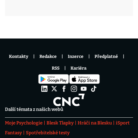
Kontakty
Redakce
Inzerce
Předplatné
RSS
Kariéra
Další témata z našich webů
Moje Psychologie
Blesk Tlapky
Hráči na Blesku
iSport
Fantasy
Spotřebitelské testy