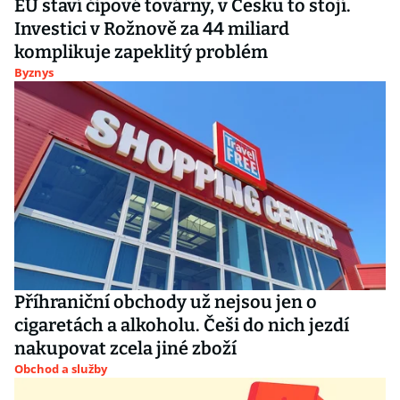
EU staví čipové továrny, v Česku to stojí.
Investici v Rožnově za 44 miliard
komplikuje zapeklitý problém
Byznys
Příhraniční obchody už nejsou jen o
cigaretách a alkoholu. Češi do nich jezdí
nakupovat zcela jiné zboží
Obchod a služby