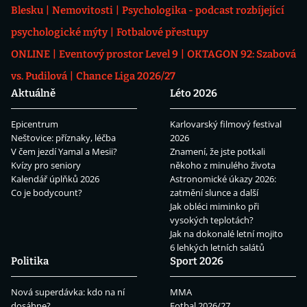
Blesku
Nemovitosti
Psychologika - podcast rozbíjející
psychologické mýty
Fotbalové přestupy
ONLINE
Eventový prostor Level 9
OKTAGON 92: Szabová
vs. Pudilová
Chance Liga 2026/27
Aktuálně
Léto 2026
Epicentrum
Karlovarský filmový festival
Neštovice: příznaky, léčba
2026
V čem jezdí Yamal a Mesii?
Znamení, že jste potkali
Kvízy pro seniory
někoho z minulého života
Kalendář úplňků 2026
Astronomické úkazy 2026:
Co je bodycount?
zatmění slunce a další
Jak obléci miminko při
vysokých teplotách?
Jak na dokonalé letní mojito
6 lehkých letních salátů
Politika
Sport 2026
Nová superdávka: kdo na ní
MMA
dosáhne?
Fotbal 2026/27