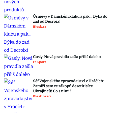
Úsměvy v Dámském klubu a pak… Dýka do
zad od Decroix!
Blesk.cz
Gasly: Nová pravidla zašla příliš daleko
F1 Sport
Šéf Vojenského zpravodajství v Hráčích:
Zamíří sem ze zákopů desetitisíce
Ukrajinců! Co s nimi?
Blesk hráči