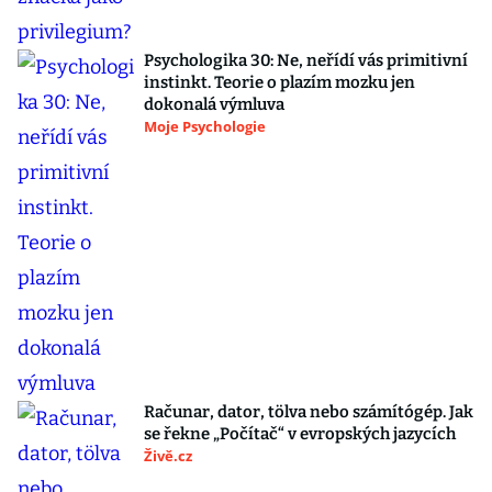
Psychologika 30: Ne, neřídí vás primitivní
instinkt. Teorie o plazím mozku jen
dokonalá výmluva
Moje Psychologie
Računar, dator, tölva nebo számítógép. Jak
se řekne „Počítač“ v evropských jazycích
Živě.cz