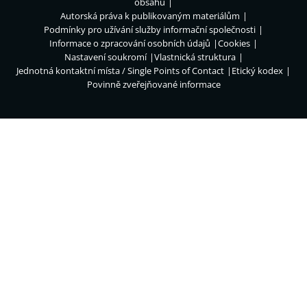
obsahu
Autorská práva k publikovaným materiálům
Podmínky pro užívání služby informační společnosti
Informace o zpracování osobních údajů
Cookies
Nastavení soukromí
Vlastnická struktura
Jednotná kontaktní místa / Single Points of Contact
Etický kodex
Povinně zveřejňované informace