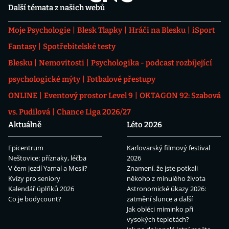
Další témata z našich webů
Moje Psychologie
Blesk Tlapky
Hráči na Blesku
iSport
Fantasy
Spotřebitelské testy
Blesku
Nemovitosti
Psychologika - podcast rozbíjející
psychologické mýty
Fotbalové přestupy
ONLINE
Eventový prostor Level 9
OKTAGON 92: Szabová
vs. Pudilová
Chance Liga 2026/27
Aktuálně
Léto 2026
Epicentrum
Karlovarský filmový festival
Neštovice: příznaky, léčba
2026
V čem jezdí Yamal a Mesii?
Znamení, že jste potkali
Kvízy pro seniory
někoho z minulého života
Kalendář úplňků 2026
Astronomické úkazy 2026:
Co je bodycount?
zatmění slunce a další
Jak obléci miminko při
vysokých teplotách?