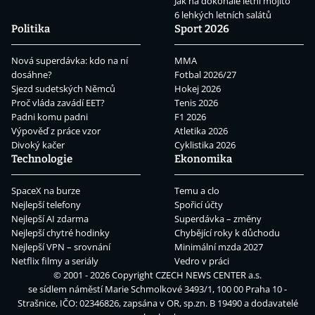
Jak na dokonalé letní mojito
6 lehkých letních salátů
Politika
Sport 2026
Nová superdávka: kdo na ní
MMA
dosáhne?
Fotbal 2026/27
Sjezd sudetských Němců
Hokej 2026
Proč vláda zavádí EET?
Tenis 2026
Padni komu padni
F1 2026
Výpověď z práce vzor
Atletika 2026
Divoký kačer
Cyklistika 2026
Technologie
Ekonomika
SpaceX na burze
Temu a clo
Nejlepší telefony
Spořicí účty
Nejlepší AI zdarma
Superdávka – změny
Nejlepší chytré hodinky
Chybějící roky k důchodu
Nejlepší VPN – srovnání
Minimální mzda 2027
Netflix filmy a seriály
Vedro v práci
© 2001 - 2026 Copyright
CZECH NEWS CENTER a.s.
se sídlem náměstí Marie Schmolkové 3493/1, 100 00 Praha 10 -
Strašnice, IČO: 02346826, zapsána v OR, sp.zn. B 19490 a dodavatelé