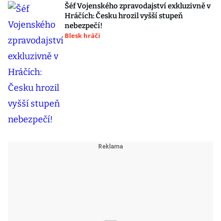
Šéf Vojenského zpravodajství exkluzivně v
Hráčích: Česku hrozil vyšší stupeň
nebezpečí!
Blesk hráči