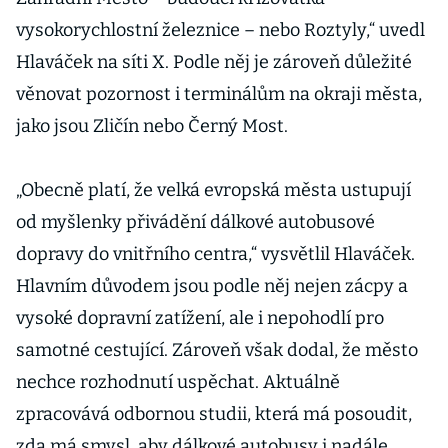
vysokorychlostní železnice – nebo Roztyly,“ uvedl
Hlaváček na síti X. Podle něj je zároveň důležité
věnovat pozornost i terminálům na okraji města,
jako jsou Zličín nebo Černý Most.
„Obecně platí, že velká evropská města ustupují
od myšlenky přivádění dálkové autobusové
dopravy do vnitřního centra,“ vysvětlil Hlaváček.
Hlavním důvodem jsou podle něj nejen zácpy a
vysoké dopravní zatížení, ale i nepohodlí pro
samotné cestující. Zároveň však dodal, že město
nechce rozhodnutí uspěchat. Aktuálně
zpracovává odbornou studii, která má posoudit,
zda má smysl, aby dálkové autobusy i nadále