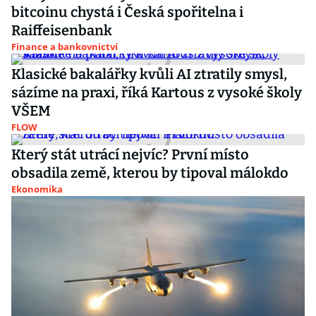
bitcoinu chystá i Česká spořitelna i
Raiffeisenbank
Finance a bankovnictví
Klasické bakalářky kvůli AI ztratily smysl,
sázíme na praxi, říká Kartous z vysoké školy
VŠEM
FLOW
Který stát utrácí nejvíc? První místo
obsadila země, kterou by tipoval málokdo
Ekonomika