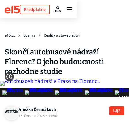
Předplatné
e15.cz
Byznys
Reality a stavebnictví
Skončí autobusové nádraží
Florenc? O jeho budoucnosti
rozhodne studie
Foto
Anežka Čermáková
2
15. června 2025
·
11:50