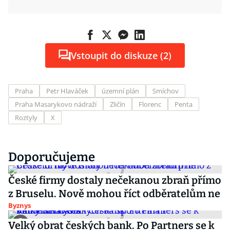
Vstoupit do diskuze (2)
Praha
Petr Hlaváček
územní plán
Smíchov
Praha Masarykovo nádraží
Zličín
Florenc
Penta
Roztyly
X
Doporučujeme
České firmy dostaly nečekanou zbraň přímo
z Bruselu. Nově mohou říct odběratelům ne
Byznys
Velký obrat českých bank. Po Partners se k