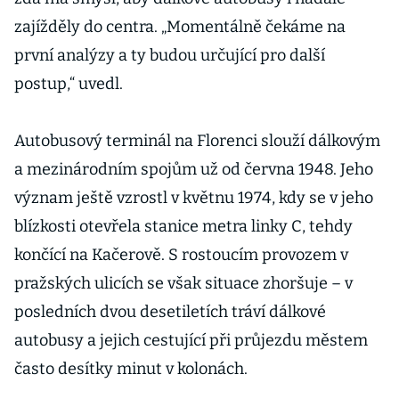
zajížděly do centra. „Momentálně čekáme na
první analýzy a ty budou určující pro další
postup,“ uvedl.
Autobusový terminál na Florenci slouží dálkovým
a mezinárodním spojům už od června 1948. Jeho
význam ještě vzrostl v květnu 1974, kdy se v jeho
blízkosti otevřela stanice metra linky C, tehdy
končící na Kačerově. S rostoucím provozem v
pražských ulicích se však situace zhoršuje – v
posledních dvou desetiletích tráví dálkové
autobusy a jejich cestující při průjezdu městem
často desítky minut v kolonách.