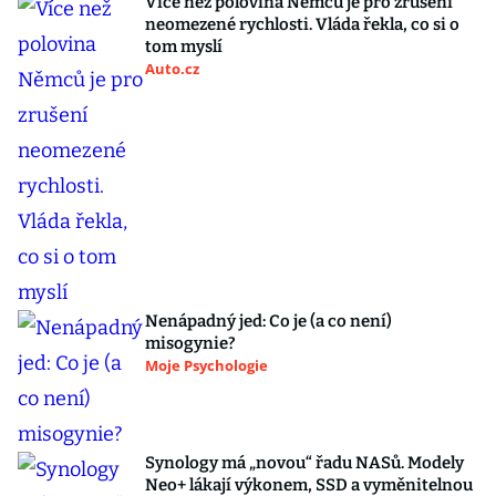
Více než polovina Němců je pro zrušení
neomezené rychlosti. Vláda řekla, co si o
tom myslí
Auto.cz
Nenápadný jed: Co je (a co není)
misogynie?
Moje Psychologie
Synology má „novou“ řadu NASů. Modely
Neo+ lákají výkonem, SSD a vyměnitelnou