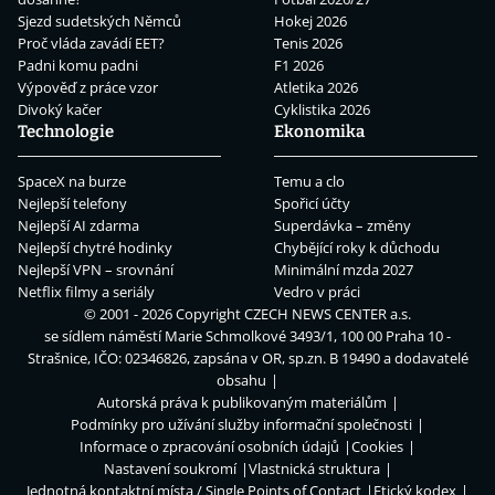
Sjezd sudetských Němců
Hokej 2026
Proč vláda zavádí EET?
Tenis 2026
Padni komu padni
F1 2026
Výpověď z práce vzor
Atletika 2026
Divoký kačer
Cyklistika 2026
Technologie
Ekonomika
SpaceX na burze
Temu a clo
Nejlepší telefony
Spořicí účty
Nejlepší AI zdarma
Superdávka – změny
Nejlepší chytré hodinky
Chybějící roky k důchodu
Nejlepší VPN – srovnání
Minimální mzda 2027
Netflix filmy a seriály
Vedro v práci
© 2001 - 2026 Copyright
CZECH NEWS CENTER a.s.
se sídlem náměstí Marie Schmolkové 3493/1, 100 00 Praha 10 -
Strašnice, IČO: 02346826, zapsána v OR, sp.zn. B 19490 a dodavatelé
obsahu
Autorská práva k publikovaným materiálům
Podmínky pro užívání služby informační společnosti
Informace o zpracování osobních údajů
Cookies
Nastavení soukromí
Vlastnická struktura
Jednotná kontaktní místa / Single Points of Contact
Etický kodex