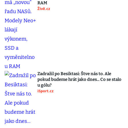
RAM
Živě.cz
Zadražil po Besiktasi: Štve nás to. Ale
pokud budeme hrát jako dnes... Co se stalo
u gólu?
iSport.cz