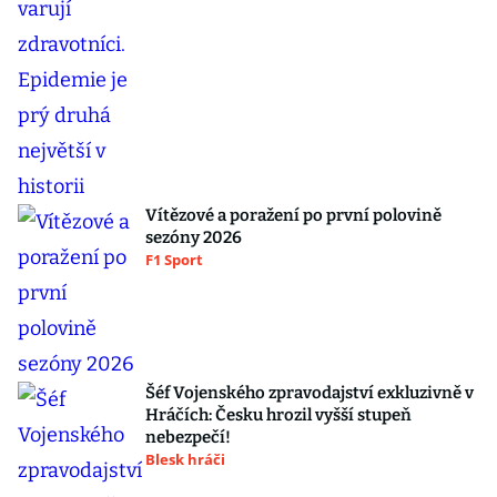
Vítězové a poražení po první polovině
sezóny 2026
F1 Sport
Šéf Vojenského zpravodajství exkluzivně v
Hráčích: Česku hrozil vyšší stupeň
nebezpečí!
Blesk hráči