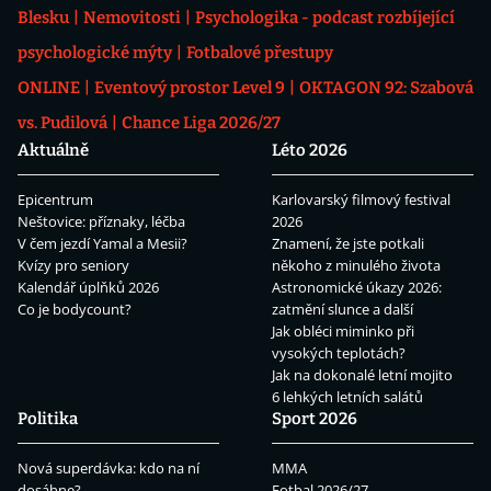
Blesku
Nemovitosti
Psychologika - podcast rozbíjející
psychologické mýty
Fotbalové přestupy
ONLINE
Eventový prostor Level 9
OKTAGON 92: Szabová
vs. Pudilová
Chance Liga 2026/27
Aktuálně
Léto 2026
Epicentrum
Karlovarský filmový festival
Neštovice: příznaky, léčba
2026
V čem jezdí Yamal a Mesii?
Znamení, že jste potkali
Kvízy pro seniory
někoho z minulého života
Kalendář úplňků 2026
Astronomické úkazy 2026:
Co je bodycount?
zatmění slunce a další
Jak obléci miminko při
vysokých teplotách?
Jak na dokonalé letní mojito
6 lehkých letních salátů
Politika
Sport 2026
Nová superdávka: kdo na ní
MMA
dosáhne?
Fotbal 2026/27