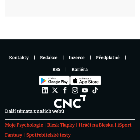
Kontakty
Redakce
Inzerce
Předplatné
RSS
Kariéra
Další témata z našich webů
Moje Psychologie
Blesk Tlapky
Hráči na Blesku
iSport
Fantasy
Spotřebitelské testy