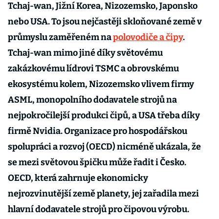
Tchaj-wan, Jižní Korea, Nizozemsko, Japonsko
nebo USA. To jsou nejčastěji skloňované země v
průmyslu zaměřeném na
polovodiče a čipy
.
Tchaj-wan mimo jiné díky světovému
zakázkovému lídrovi TSMC a obrovskému
ekosystému kolem, Nizozemsko vlivem firmy
ASML, monopolního dodavatele strojů na
nejpokročilejší produkci čipů, a USA třeba díky
firmě Nvidia. Organizace pro hospodářskou
spolupráci a rozvoj (OECD) nicméně ukázala, že
se mezi světovou špičku může řadit i Česko.
OECD, která zahrnuje ekonomicky
nejrozvinutější země planety, jej zařadila mezi
hlavní dodavatele strojů pro čipovou výrobu.