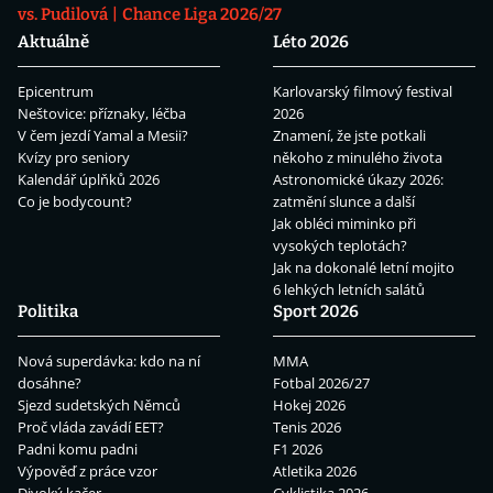
vs. Pudilová
Chance Liga 2026/27
Aktuálně
Léto 2026
Epicentrum
Karlovarský filmový festival
Neštovice: příznaky, léčba
2026
V čem jezdí Yamal a Mesii?
Znamení, že jste potkali
Kvízy pro seniory
někoho z minulého života
Kalendář úplňků 2026
Astronomické úkazy 2026:
Co je bodycount?
zatmění slunce a další
Jak obléci miminko při
vysokých teplotách?
Jak na dokonalé letní mojito
6 lehkých letních salátů
Politika
Sport 2026
Nová superdávka: kdo na ní
MMA
dosáhne?
Fotbal 2026/27
Sjezd sudetských Němců
Hokej 2026
Proč vláda zavádí EET?
Tenis 2026
Padni komu padni
F1 2026
Výpověď z práce vzor
Atletika 2026
Divoký kačer
Cyklistika 2026