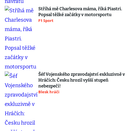
Stříhá mě Charlesova máma, říká Piastri.
Popsal těžké začátky v motorsportu
F1 Sport
Šéf Vojenského zpravodajství exkluzivně v
Hráčích: Česku hrozil vyšší stupeň
nebezpečí!
Blesk hráči