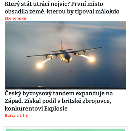
Který stát utrácí nejvíc? První místo
obsadila země, kterou by tipoval málokdo
Ekonomika
Český byznysový tandem expanduje na
Západ. Získal podíl v britské zbrojovce,
konkurentovi Explosie
Burzy a trhy