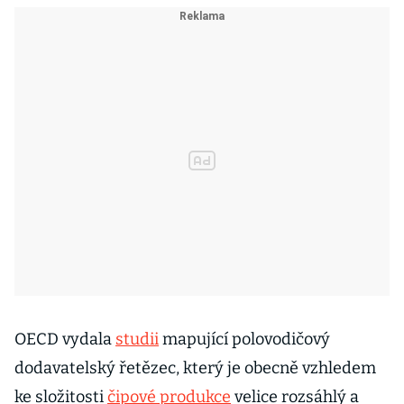
OECD vydala
studii
mapující polovodičový
dodavatelský řetězec, který je obecně vzhledem
ke složitosti
čipové produkce
velice rozsáhlý a