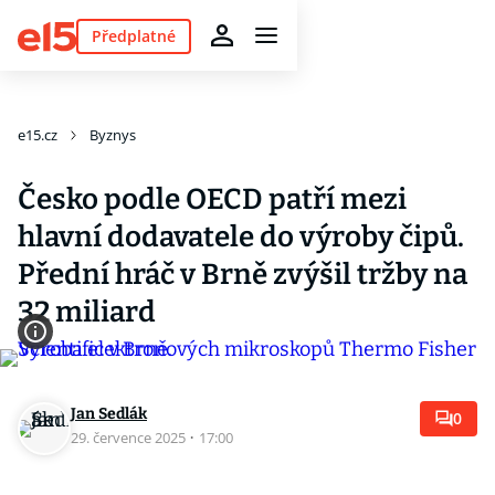
Předplatné
e15.cz
Byznys
Česko podle OECD patří mezi
hlavní dodavatele do výroby čipů.
Přední hráč v Brně zvýšil tržby na
32 miliard
Jan Sedlák
0
29. července 2025
·
17:00