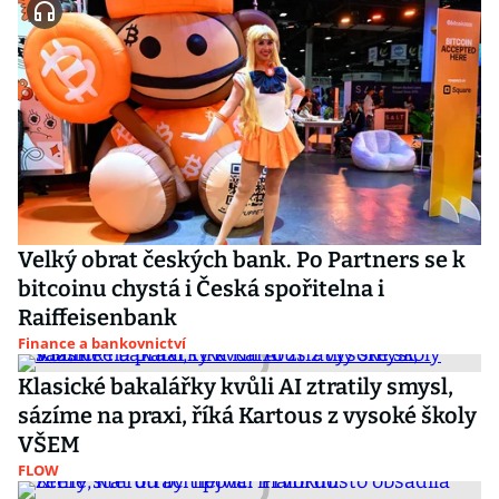
Velký obrat českých bank. Po Partners se k
bitcoinu chystá i Česká spořitelna i
Raiffeisenbank
Finance a bankovnictví
Klasické bakalářky kvůli AI ztratily smysl,
sázíme na praxi, říká Kartous z vysoké školy
VŠEM
FLOW