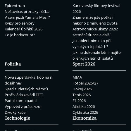
Epicentrum
Karlovarský filmový festival
Neštovice: příznaky, léčba
2026
V čem jezdí Yamal a Mesii?
Znamení, že jste potkali
Kvízy pro seniory
někoho z minulého života
Kalendář úplňků 2026
Astronomické úkazy 2026:
Co je bodycount?
zatmění slunce a další
Jak obléci miminko při
vysokých teplotách?
Jak na dokonalé letní mojito
6 lehkých letních salátů
Politika
Sport 2026
Nová superdávka: kdo na ní
MMA
dosáhne?
Fotbal 2026/27
Sjezd sudetských Němců
Hokej 2026
Proč vláda zavádí EET?
Tenis 2026
Padni komu padni
F1 2026
Výpověď z práce vzor
Atletika 2026
Divoký kačer
Cyklistika 2026
Technologie
Ekonomika