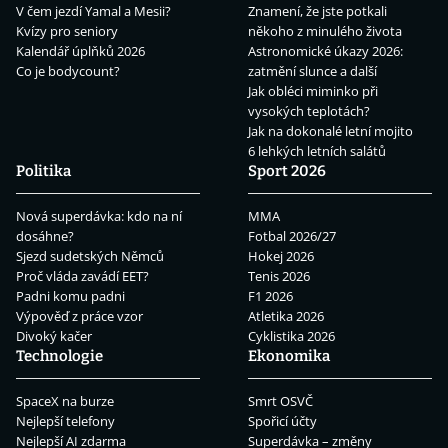
V čem jezdí Yamal a Mesii?
Znamení, že jste potkali
Kvízy pro seniory
někoho z minulého života
Kalendář úplňků 2026
Astronomické úkazy 2026:
Co je bodycount?
zatmění slunce a další
Jak obléci miminko při
vysokých teplotách?
Jak na dokonalé letní mojito
6 lehkých letních salátů
Politika
Sport 2026
Nová superdávka: kdo na ní
MMA
dosáhne?
Fotbal 2026/27
Sjezd sudetských Němců
Hokej 2026
Proč vláda zavádí EET?
Tenis 2026
Padni komu padni
F1 2026
Výpověď z práce vzor
Atletika 2026
Divoký kačer
Cyklistika 2026
Technologie
Ekonomika
SpaceX na burze
Smrt OSVČ
Nejlepší telefony
Spořicí účty
Nejlepší AI zdarma
Superdávka – změny