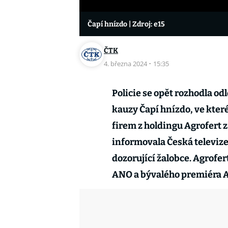
Čapí hnízdo
| Zdroj: e15
ČTK
4. března 2024
·
15:35
Policie se opět rozhodla o
kauzy Čapí hnízdo, ve kter
firem z holdingu Agrofert
informovala Česká televiz
dozorující žalobce. Agrofe
ANO a bývalého premiéra A