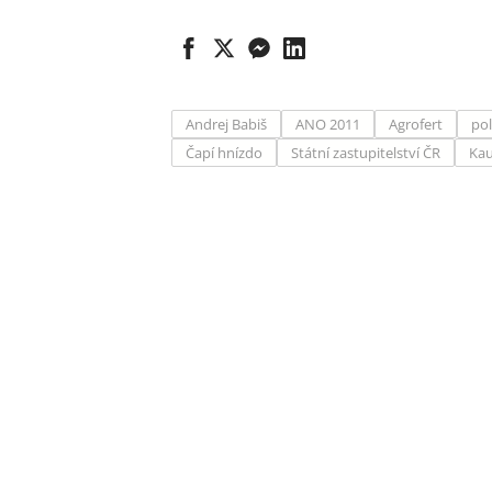
Andrej Babiš
ANO 2011
Agrofert
pol
Čapí hnízdo
Státní zastupitelství ČR
Kau