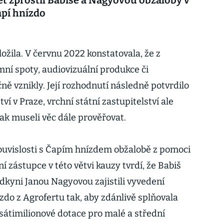
pí hnízdo
ložila. V červnu 2022 konstatovala, že z
mní spoty, audiovizuální produkce či
ě vznikly. Její rozhodnutí následně potvrdilo
tví v Praze, vrchní státní zastupitelství ale
tak museli věc dále prověřovat.
 souvislosti s Čapím hnízdem obžalobě z pomoci
 zástupce v této větvi kauzy tvrdí, že Babiš
adkyni Janou Nagyovou zajistili vyvedení
zdo z Agrofertu tak, aby zdánlivě splňovala
átimilionové dotace pro malé a střední