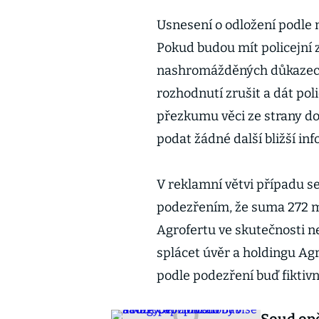
Usnesení o odložení podle 
Pokud budou mít policejní 
nashromážděných důkazech
rozhodnutí zrušit a dát pol
přezkumu věci ze strany do
podat žádné další bližší in
V reklamní větvi případu se
podezřením, že suma 272 mi
Agrofertu ve skutečnosti 
splácet úvěr a holdingu Agr
podle podezření buď fiktivn
Soud opě