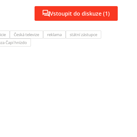
Vstoupit do diskuze (1)
icie
Česká televize
reklama
státní zástupce
za Čapí hnízdo