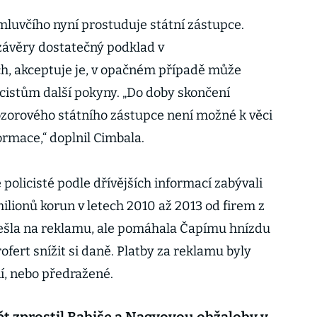
mluvčího nyní prostuduje státní zástupce.
závěry dostatečný podklad v
, akceptuje je, v opačném případě může
icistům další pokyny. „Do doby skončení
zorového státního zástupce není možné k věci
formace,“ doplnil Cimbala.
 policisté podle dřívějších informací zabývali
lionů korun v letech 2010 až 2013 od firem z
nešla na reklamu, ale pomáhala Čapímu hnízdu
ofert snížit si daně. Platby za reklamu byly
í, nebo předražené.
t zprostil Babiše a Nagyovou obžaloby v