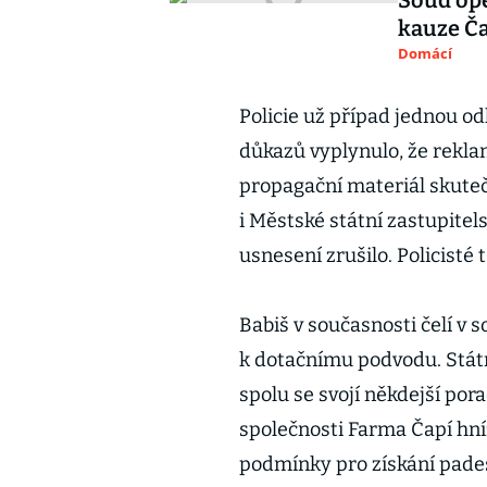
kauze Ča
Domácí
Policie už případ jednou od
důkazů vyplynulo, že rekla
propagační materiál skutečn
i Městské státní zastupitels
usnesení zrušilo. Policisté 
Babiš v současnosti čelí v
k dotačnímu podvodu. Státní
spolu se svojí někdejší por
společnosti Farma Čapí hní
podmínky pro získání pades