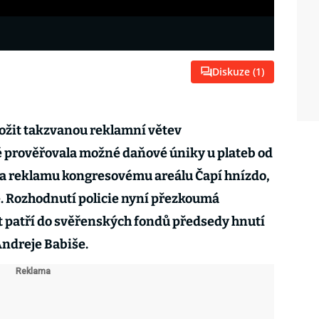
Diskuze (
1
)
dložit takzvanou reklamní větev
é prověřovala možné daňové úniky u plateb od
 za reklamu kongresovému areálu Čapí hnízdo,
e. Rozhodnutí policie nyní přezkoumá
rt patří do svěřenských fondů předsedy hnutí
ndreje Babiše.