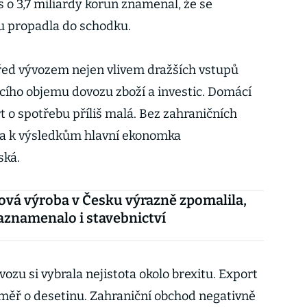
es o 3,7 miliardy korun znamenal, že se
u propadla do schodku.
řed vývozem nejen vlivem dražších vstupů
ucího objemu dovozu zboží a investic. Domácí
 o spotřebu příliš malá. Bez zahraničních
la k výsledkům hlavní ekonomka
ská.
vá výroba v Česku výrazně zpomalila,
aznamenalo i stavebnictví
zu si vybrala nejistota okolo brexitu. Export
téměř o desetinu. Zahraniční obchod negativně