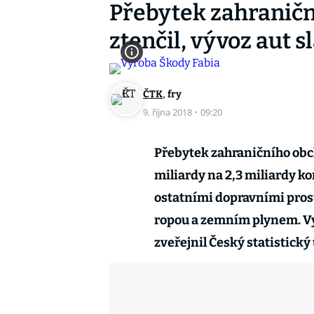
Přebytek zahraničn
ztenčil, vývoz aut s
,
ČTK
fry
9. října 2018
·
09:20
Přebytek zahraničního obch
miliardy na 2,3 miliardy ko
ostatními dopravními pros
ropou a zemním plynem. Vy
zveřejnil Český statistický