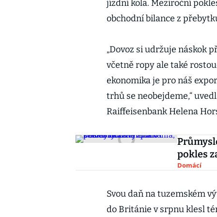
jízdní kola. Meziroční pokl
obchodní bilance z přebytk
„Dovoz si udržuje náskok p
včetně ropy ale také rosto
ekonomika je pro náš export
trhů se neobejdeme,“ uved
Raiffeisenbank Helena Hor
Průmyslo
pokles z
Domácí
Svou daň na tuzemském vývo
do Británie v srpnu klesl 