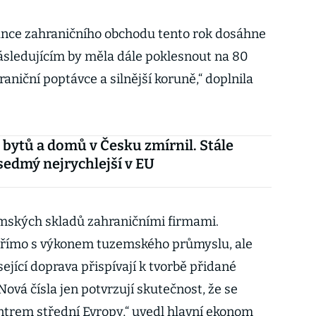
ance zahraničního obchodu tento rok dosáhne
následujícím by měla dále poklesnout na 80
raniční poptávce a silnější koruně,“ doplnila
 bytů a domů v Česku zmírnil. Stále
sedmý nejrychlejší v EU
emských skladů zahraničními firmami.
přímo s výkonem tuzemského průmyslu, ale
ející doprava přispívají k tvorbě přidané
vá čísla jen potvrzují skutečnost, že se
ntrem střední Evropy,“
uvedl hlavní ekonom