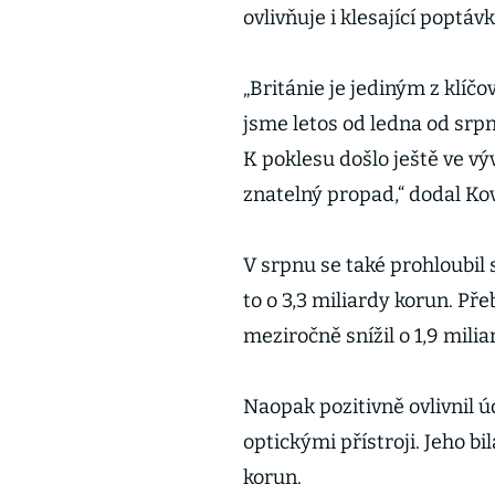
ovlivňuje i klesající poptá
„Británie je jediným z klí
jsme letos od ledna od srpn
K poklesu došlo ještě ve v
znatelný propad,“ dodal Ko
V srpnu se také prohloubil
to o 3,3 miliardy korun. Př
meziročně snížil o 1,9 milia
Naopak pozitivně ovlivnil ú
optickými přístroji. Jeho bi
korun.