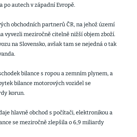
vka po autech v západní Evropě.
čových obchodních partnerů ČR, na jehož území
a vyvezli meziročně citelně nižší objem zboží.
ývozu na Slovensko, avšak tam se nejedná o tak
vanda.
 schodek bilance s ropou a zemním plynem, a
ebytek bilance motorových vozidel se
rdy korun.
daje hlavně obchod s počítači, elektronikou a
lance se meziročně zlepšila o 6,9 miliardy