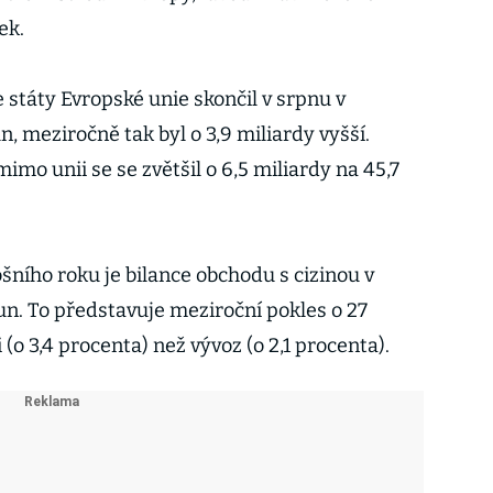
šek
.
 státy Evropské unie skončil v srpnu v
n, meziročně tak byl o 3,9 miliardy vyšší.
mo unii se se zvětšil o 6,5 miliardy na 45,7
šního roku je bilance obchodu s cizinou v
un. To představuje meziroční pokles o 27
i (o 3,4 procenta) než vývoz (o 2,1 procenta).