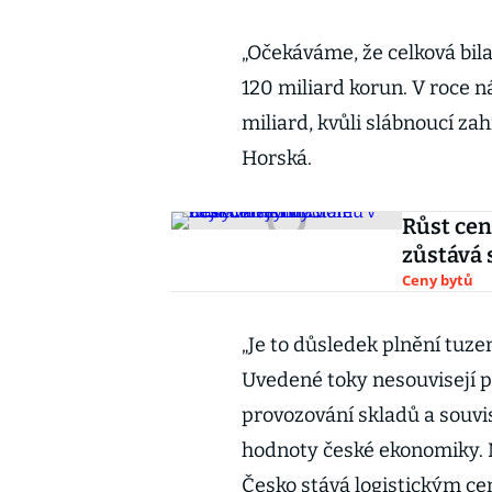
„Očekáváme, že celková bil
120 miliard korun. V roce 
miliard, kvůli slábnoucí zah
Horská.
Růst cen
zůstává 
Ceny bytů
„Je to důsledek plnění tuz
Uvedené toky nesouvisejí 
provozování skladů a souvis
hodnoty české ekonomiky. No
Česko stává logistickým ce