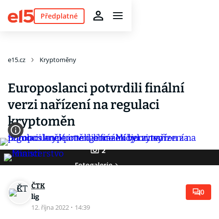
Předplatné
e15.cz
Kryptoměny
Europoslanci potvrdili finální
verzi nařízení na regulaci
kryptoměn
2
Fotogalerie
ČTK
0
lig
12. října 2022
·
14:39