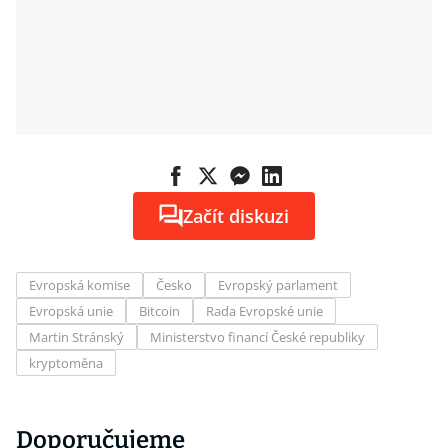
Začít diskuzi
Evropská komise
Česko
Evropský parlament
Evropská unie
Bitcoin
Rada Evropské unie
Martin Stránský
Ministerstvo financí České republiky
kryptoměna
Doporučujeme