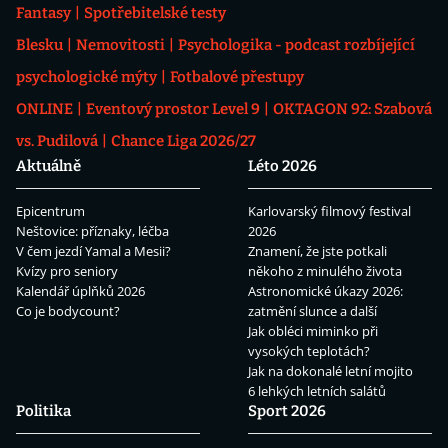
Fantasy
Spotřebitelské testy
Blesku
Nemovitosti
Psychologika - podcast rozbíjející
psychologické mýty
Fotbalové přestupy
ONLINE
Eventový prostor Level 9
OKTAGON 92: Szabová
vs. Pudilová
Chance Liga 2026/27
Aktuálně
Léto 2026
Epicentrum
Karlovarský filmový festival
Neštovice: příznaky, léčba
2026
V čem jezdí Yamal a Mesii?
Znamení, že jste potkali
Kvízy pro seniory
někoho z minulého života
Kalendář úplňků 2026
Astronomické úkazy 2026:
Co je bodycount?
zatmění slunce a další
Jak obléci miminko při
vysokých teplotách?
Jak na dokonalé letní mojito
6 lehkých letních salátů
Politika
Sport 2026