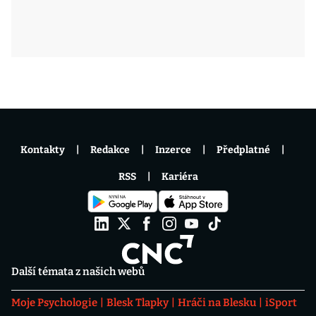
Kontakty
Redakce
Inzerce
Předplatné
RSS
Kariéra
Další témata z našich webů
Moje Psychologie
Blesk Tlapky
Hráči na Blesku
iSport