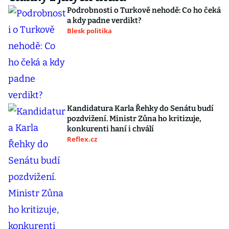
Podrobnosti o Turkově nehodě: Co ho čeká
a kdy padne verdikt?
Blesk politika
Kandidatura Karla Řehky do Senátu budí
pozdvižení. Ministr Zůna ho kritizuje,
konkurenti haní i chválí
Reflex.cz