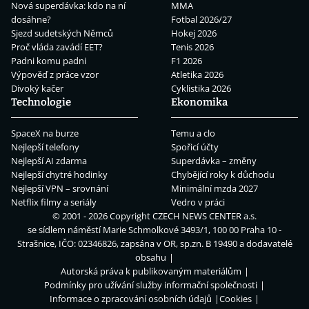
Nová superdávka: kdo na ní
MMA
dosáhne?
Fotbal 2026/27
Sjezd sudetských Němců
Hokej 2026
Proč vláda zavádí EET?
Tenis 2026
Padni komu padni
F1 2026
Výpověď z práce vzor
Atletika 2026
Divoký kačer
Cyklistika 2026
Technologie
Ekonomika
SpaceX na burze
Temu a clo
Nejlepší telefony
Spořicí účty
Nejlepší AI zdarma
Superdávka – změny
Nejlepší chytré hodinky
Chybějící roky k důchodu
Nejlepší VPN – srovnání
Minimální mzda 2027
Netflix filmy a seriály
Vedro v práci
© 2001 - 2026 Copyright
CZECH NEWS CENTER a.s.
se sídlem náměstí Marie Schmolkové 3493/1, 100 00 Praha 10 -
Strašnice, IČO: 02346826, zapsána v OR, sp.zn. B 19490 a dodavatelé
obsahu
Autorská práva k publikovaným materiálům
Podmínky pro užívání služby informační společnosti
Informace o zpracování osobních údajů
Cookies