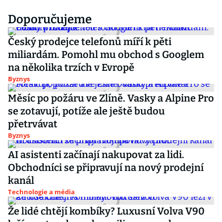
Doporučujeme
Český prodejce telefonů míří k pěti
miliardám. Pomohl mu obchod s Googlem
na několika trzích v Evropě
Byznys
Měsíc po požáru ve Zlíně. Vasky a Alpine Pro
se zotavují, potíže ale ještě budou
přetrvávat
Byznys
AI asistenti začínají nakupovat za lidi.
Obchodníci se připravují na nový prodejní
kanál
Technologie a média
Že lidé chtějí kombíky? Luxusní Volva V90