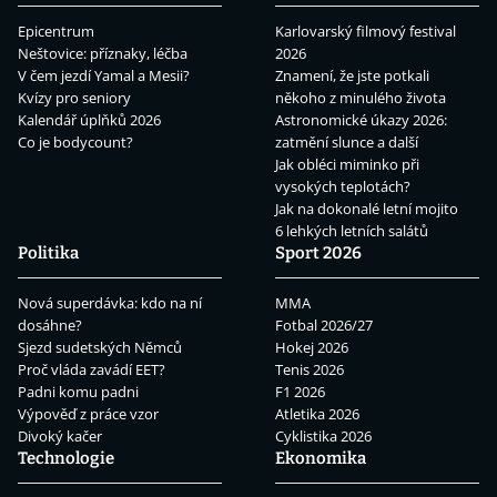
Epicentrum
Karlovarský filmový festival
Neštovice: příznaky, léčba
2026
V čem jezdí Yamal a Mesii?
Znamení, že jste potkali
Kvízy pro seniory
někoho z minulého života
Kalendář úplňků 2026
Astronomické úkazy 2026:
Co je bodycount?
zatmění slunce a další
Jak obléci miminko při
vysokých teplotách?
Jak na dokonalé letní mojito
6 lehkých letních salátů
Politika
Sport 2026
Nová superdávka: kdo na ní
MMA
dosáhne?
Fotbal 2026/27
Sjezd sudetských Němců
Hokej 2026
Proč vláda zavádí EET?
Tenis 2026
Padni komu padni
F1 2026
Výpověď z práce vzor
Atletika 2026
Divoký kačer
Cyklistika 2026
Technologie
Ekonomika