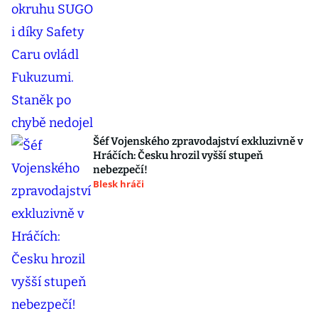
Šéf Vojenského zpravodajství exkluzivně v
Hráčích: Česku hrozil vyšší stupeň
nebezpečí!
Blesk hráči