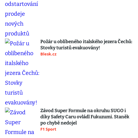
Požár u oblíbeného italského jezera Čechů:
Stovky turistů evakuovány!
Blesk.cz
Závod Super Formule na okruhu SUGO i
díky Safety Caru ovládl Fukuzumi. Staněk
po chybě nedojel
F1 Sport