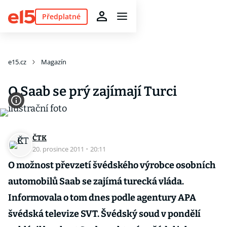
Předplatné
e15.cz
Magazín
O Saab se prý zajímají Turci
ČTK
20. prosince 2011
·
20:11
O možnost převzetí švédského výrobce osobních
automobilů Saab se zajímá turecká vláda.
Informovala o tom dnes podle agentury APA
švédská televize SVT. Švédský soud v pondělí