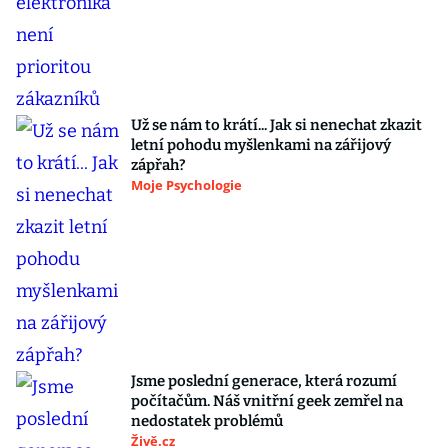
Už se nám to krátí... Jak si nenechat zkazit
letní pohodu myšlenkami na zářijový
zápřah?
Moje Psychologie
Jsme poslední generace, která rozumí
počítačům. Náš vnitřní geek zemřel na
nedostatek problémů
Živě.cz