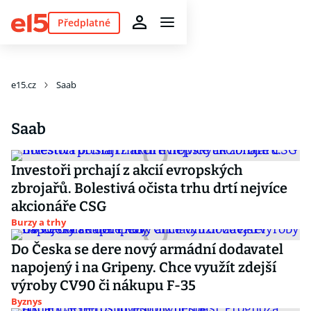
Předplatné
e15.cz
Saab
Saab
Investoři prchají z akcií evropských
zbrojařů. Bolestivá očista trhu drtí nejvíce
akcionáře CSG
Burzy a trhy
Do Česka se dere nový armádní dodavatel
napojený i na Gripeny. Chce využít zdejší
výroby CV90 či nákupu F-35
Byznys