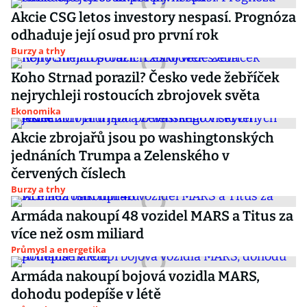
Akcie CSG letos investory nespasí. Prognóza
odhaduje její osud pro první rok
Burzy a trhy
Koho Strnad porazil? Česko vede žebříček
nejrychleji rostoucích zbrojovek světa
Ekonomika
Akcie zbrojařů jsou po washingtonských
jednáních Trumpa a Zelenského v
červených číslech
Burzy a trhy
Armáda nakoupí 48 vozidel MARS a Titus za
více než osm miliard
Průmysl a energetika
Armáda nakoupí bojová vozidla MARS,
dohodu podepíše v létě