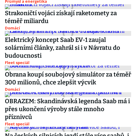
Průmysl a energetika
Strakoničtí vojáci získají raketomety za
téměř miliardu
Domácí
Elektrický koncept Saab EV-1 zaujal
solárními články, zahrál si i v Návratu do
budoucnosti
Fleet speciál
Obrana koupí soubojový simulátor za téměř
300 milionů, chce zlepšit výcvik
Domácí
OBRAZEM: Skandinávská legenda Saab má i
přes ukončení výroby stále mnoho
příznivců
Fleet speciál
Na českých silnicích jezdí stále více saabů, i