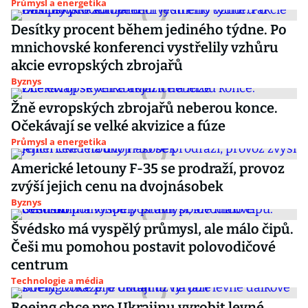
Průmysl a energetika
Desítky procent během jediného týdne. Po
mnichovské konferenci vystřelily vzhůru
akcie evropských zbrojařů
Byznys
Žně evropských zbrojařů neberou konce.
Očekávají se velké akvizice a fúze
Průmysl a energetika
Americké letouny F-35 se prodraží, provoz
zvýší jejich cenu na dvojnásobek
Byznys
Švédsko má vyspělý průmysl, ale málo čipů.
Češi mu pomohou postavit polovodičové
centrum
Technologie a média
Boeing chce pro Ukrajinu vyrobit levné