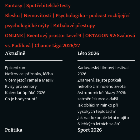
Fantasy
Spotřebitelské testy
Blesku
Nemovitosti
Psychologika - podcast rozbíjející
psychologické mýty
Fotbalové přestupy
ONLINE
Eventový prostor Level 9
OKTAGON 92: Szabová
vs. Pudilová
Chance Liga 2026/27
Aktuálně
Léto 2026
Epicentrum
Karlovarský filmový festival
Neštovice: příznaky, léčba
2026
V čem jezdí Yamal a Mesii?
Znamení, že jste potkali
Kvízy pro seniory
někoho z minulého života
Kalendář úplňků 2026
Astronomické úkazy 2026:
Co je bodycount?
zatmění slunce a další
Jak obléci miminko při
vysokých teplotách?
Jak na dokonalé letní mojito
6 lehkých letních salátů
Politika
Sport 2026