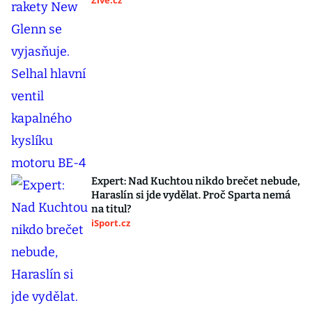
Živě.cz
Expert: Nad Kuchtou nikdo brečet nebude,
Haraslín si jde vydělat. Proč Sparta nemá
na titul?
iSport.cz