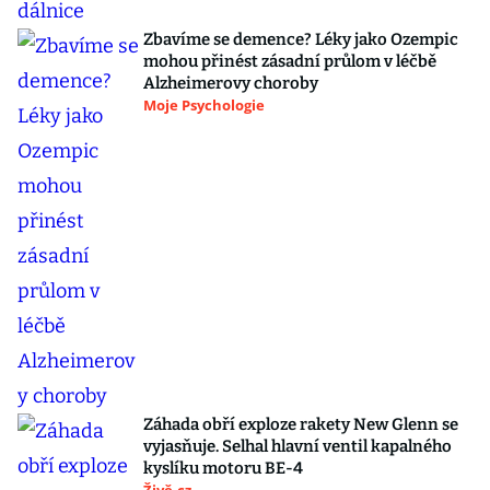
Zbavíme se demence? Léky jako Ozempic
mohou přinést zásadní průlom v léčbě
Alzheimerovy choroby
Moje Psychologie
Záhada obří exploze rakety New Glenn se
vyjasňuje. Selhal hlavní ventil kapalného
kyslíku motoru BE-4