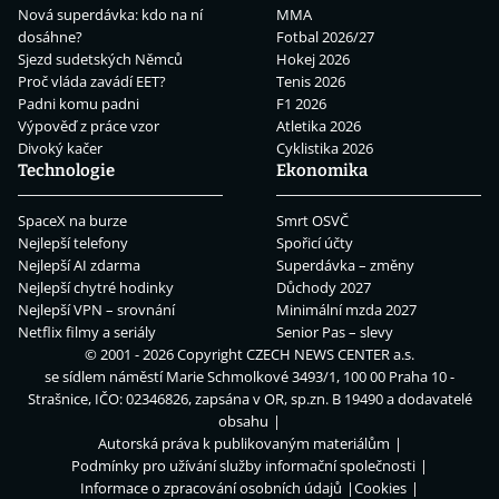
Nová superdávka: kdo na ní
MMA
dosáhne?
Fotbal 2026/27
Sjezd sudetských Němců
Hokej 2026
Proč vláda zavádí EET?
Tenis 2026
Padni komu padni
F1 2026
Výpověď z práce vzor
Atletika 2026
Divoký kačer
Cyklistika 2026
Technologie
Ekonomika
SpaceX na burze
Smrt OSVČ
Nejlepší telefony
Spořicí účty
Nejlepší AI zdarma
Superdávka – změny
Nejlepší chytré hodinky
Důchody 2027
Nejlepší VPN – srovnání
Minimální mzda 2027
Netflix filmy a seriály
Senior Pas – slevy
© 2001 - 2026 Copyright
CZECH NEWS CENTER a.s.
se sídlem náměstí Marie Schmolkové 3493/1, 100 00 Praha 10 -
Strašnice, IČO: 02346826, zapsána v OR, sp.zn. B 19490 a dodavatelé
obsahu
Autorská práva k publikovaným materiálům
Podmínky pro užívání služby informační společnosti
Informace o zpracování osobních údajů
Cookies