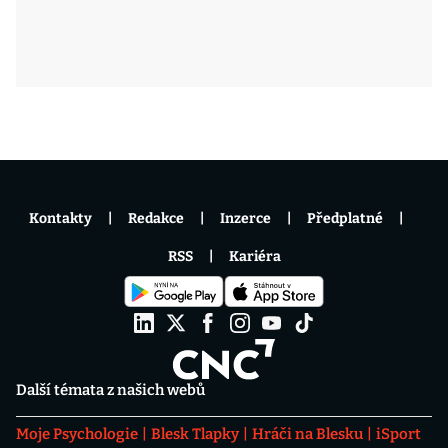
Kontakty
Redakce
Inzerce
Předplatné
RSS
Kariéra
Další témata z našich webů
Moje Psychologie
Blesk Tlapky
Hráči na Blesku
iSport