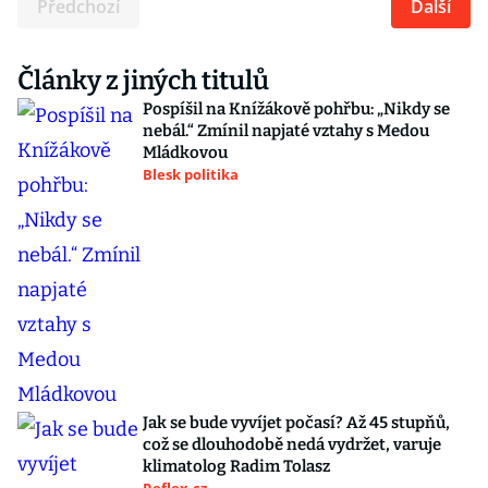
Předchozí
Další
Články z jiných titulů
Pospíšil na Knížákově pohřbu: „Nikdy se
nebál.“ Zmínil napjaté vztahy s Medou
Mládkovou
Blesk politika
Jak se bude vyvíjet počasí? Až 45 stupňů,
což se dlouhodobě nedá vydržet, varuje
klimatolog Radim Tolasz