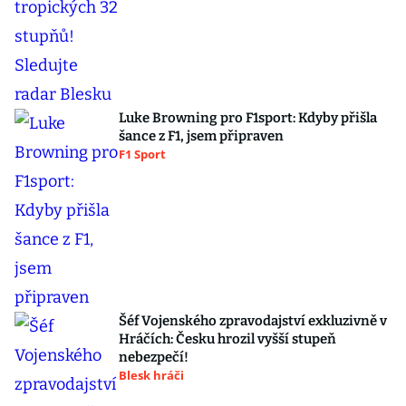
Luke Browning pro F1sport: Kdyby přišla
šance z F1, jsem připraven
F1 Sport
Šéf Vojenského zpravodajství exkluzivně v
Hráčích: Česku hrozil vyšší stupeň
nebezpečí!
Blesk hráči