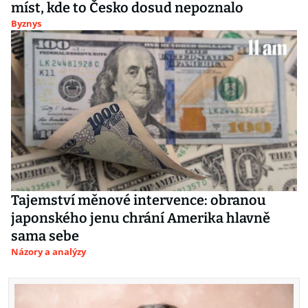
míst, kde to Česko dosud nepoznalo
Byznys
Tajemství měnové intervence: obranou
japonského jenu chrání Amerika hlavně
sama sebe
Názory a analýzy