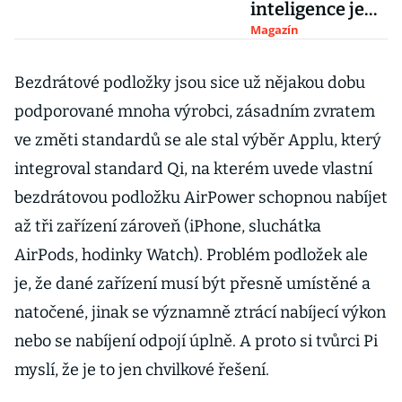
inteligence je
postaven na
Magazín
optickém čipu a
používá pouze
Bezdrátové podložky jsou sice už nějakou dobu
světlo
podporované mnoha výrobci, zásadním zvratem
ve změti standardů se ale stal výběr Applu, který
integroval standard Qi, na kterém uvede vlastní
bezdrátovou podložku AirPower schopnou nabíjet
až tři zařízení zároveň (iPhone, sluchátka
AirPods, hodinky Watch). Problém podložek ale
je, že dané zařízení musí být přesně umístěné a
natočené, jinak se významně ztrácí nabíjecí výkon
nebo se nabíjení odpojí úplně. A proto si tvůrci Pi
myslí, že je to jen chvilkové řešení.