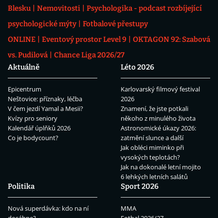
Blesku
Nemovitosti
Psychologika - podcast rozbíjející
psychologické mýty
Fotbalové přestupy
ONLINE
Eventový prostor Level 9
OKTAGON 92: Szabová
vs. Pudilová
Chance Liga 2026/27
Aktuálně
Léto 2026
Epicentrum
Karlovarský filmový festival
Neštovice: příznaky, léčba
2026
V čem jezdí Yamal a Mesii?
Znamení, že jste potkali
Kvízy pro seniory
někoho z minulého života
Kalendář úplňků 2026
Astronomické úkazy 2026:
Co je bodycount?
zatmění slunce a další
Jak obléci miminko při
vysokých teplotách?
Jak na dokonalé letní mojito
6 lehkých letních salátů
Politika
Sport 2026
Nová superdávka: kdo na ní
MMA
dosáhne?
Fotbal 2026/27