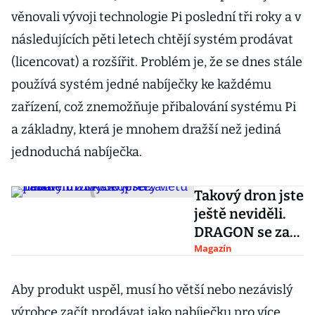
věnovali vývoji technologie Pi poslední tři roky a v
následujících pěti letech chtějí systém prodávat
(licencovat) a rozšířit. Problém je, že se dnes stále
používá systém jedné nabíječky ke každému
zařízení, což znemožňuje přibalování systému Pi
a základny, která je mnohem dražší než jediná
jednoduchá nabíječka.
Takový dron jste
ještě neviděli.
DRAGON se za
letu promění z
Magazín
oktokoptéry v
hada
Aby produkt uspěl, musí ho větší nebo nezávislý
výrobce začít prodávat jako nabíječku pro více