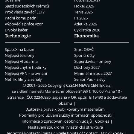
Sjezd sudetských Němců
Hokej 2026
Proč vláda zavádí EET?
Tenis 2026
Padni komu padni
F1 2026
Výpověď z práce vzor
Atletika 2026
Divoký kačer
Cyklistika 2026
Technologie
Ekonomika
SpaceX na burze
Smrt OSVČ
Nejlepší telefony
Spořicí účty
Nejlepší AI zdarma
Superdávka – změny
Nejlepší chytré hodinky
Důchody 2027
Nejlepší VPN – srovnání
Minimální mzda 2027
Netflix filmy a seriály
Senior Pas – slevy
© 2001 - 2026 Copyright
CZECH NEWS CENTER a.s.
se sídlem náměstí Marie Schmolkové 3493/1, 100 00 Praha 10 -
Strašnice, IČO: 02346826, zapsána v OR, sp.zn. B 19490 a dodavatelé
obsahu
Autorská práva k publikovaným materiálům
Podmínky pro užívání služby informační společnosti
Informace o zpracování osobních údajů
Cookies
Nastavení soukromí
Vlastnická struktura
Jednotná kontaktní místa / Single Points of Contact
Etický kodex