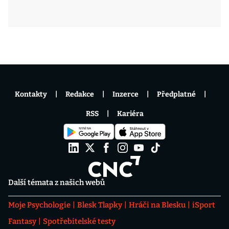
Kontakty
Redakce
Inzerce
Předplatné
RSS
Kariéra
Další témata z našich webů
Moje Psychologie
Blesk Tlapky
Hráči na Blesku
iSport
Fantasy
Spotřebitelské testy