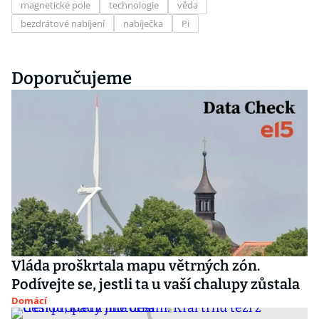
magnetické pole
technologie
věda
bezdrátové nabíjení
nabíječka
Pi
Doporučujeme
Vláda proškrtala mapu větrných zón.
Podívejte se, jestli ta u vaší chalupy zůstala
Domácí