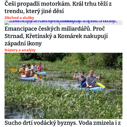
Češi propadli motorkám. Král trhu těží z
trendu, který jiné děsí
Obchod a služby
Emancipace českých miliardářů. Proč
Strnad, Křetínský a Komárek nakupují
západní ikony
Názory a analýzy
Sucho drtí vodácký byznys. Voda zmizela i z