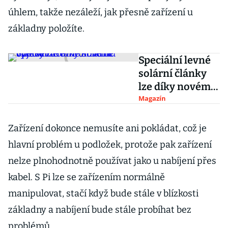
úhlem, takže nezáleží, jak přesně zařízení u
základny položíte.
Speciální levné
solární články
lze díky novému
objevu začít
Magazín
hromadně
vyrábět
Zařízení dokonce nemusíte ani pokládat, což je
hlavní problém u podložek, protože pak zařízení
nelze plnohodnotně používat jako u nabíjení přes
kabel. S Pi lze se zařízením normálně
manipulovat, stačí když bude stále v blízkosti
základny a nabíjení bude stále probíhat bez
problémů.