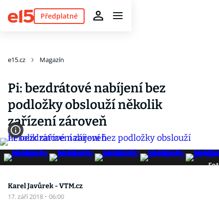
Předplatné
e15.cz
Magazín
Pi: bezdrátové nabíjení bez
podložky obslouží několik
zařízení zároveň
Fot
Karel Javůrek - VTM.cz
17. září 2018
·
06:00