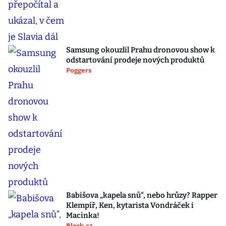
Samsung okouzlil Prahu dronovou show k
odstartování prodeje nových produktů
Poggers
Babišova „kapela snů“, nebo hrůzy? Rapper
Klempíř, Ken, kytarista Vondráček i
Macinka!
Blesk.cz