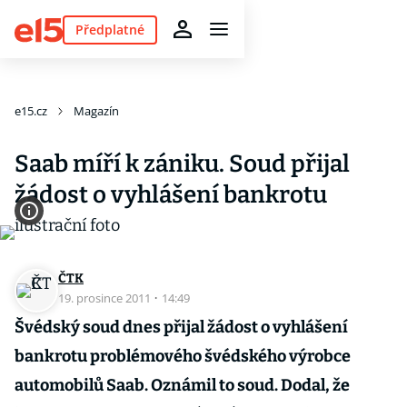
Předplatné
e15.cz
Magazín
Saab míří k zániku. Soud přijal
žádost o vyhlášení bankrotu
ČTK
19. prosince 2011
·
14:49
Švédský soud dnes přijal žádost o vyhlášení
bankrotu problémového švédského výrobce
automobilů Saab. Oznámil to soud. Dodal, že