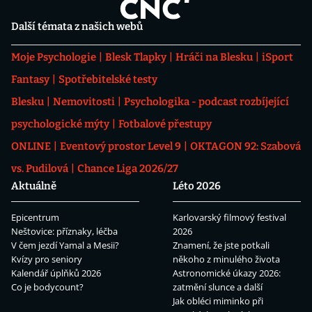
Další témata z našich webů
Moje Psychologie
Blesk Tlapky
Hráči na Blesku
iSport
Fantasy
Spotřebitelské testy
Blesku
Nemovitosti
Psychologika - podcast rozbíjející
psychologické mýty
Fotbalové přestupy
ONLINE
Eventový prostor Level 9
OKTAGON 92: Szabová
vs. Pudilová
Chance Liga 2026/27
Aktuálně
Léto 2026
Epicentrum
Karlovarský filmový festival
Neštovice: příznaky, léčba
2026
V čem jezdí Yamal a Mesii?
Znamení, že jste potkali
Kvízy pro seniory
někoho z minulého života
Kalendář úplňků 2026
Astronomické úkazy 2026:
Co je bodycount?
zatmění slunce a další
Jak obléci miminko při