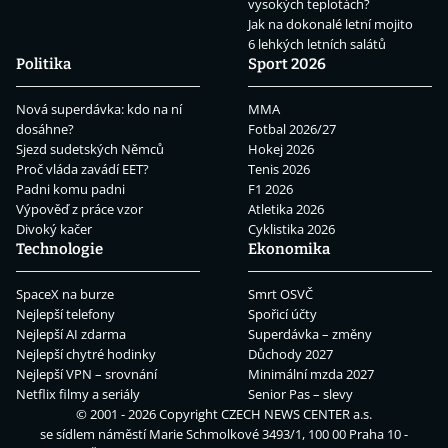
vysokých teplotách?
Jak na dokonalé letní mojito
6 lehkých letních salátů
Politika
Sport 2026
Nová superdávka: kdo na ní
MMA
dosáhne?
Fotbal 2026/27
Sjezd sudetských Němců
Hokej 2026
Proč vláda zavádí EET?
Tenis 2026
Padni komu padni
F1 2026
Výpověď z práce vzor
Atletika 2026
Divoký kačer
Cyklistika 2026
Technologie
Ekonomika
SpaceX na burze
Smrt OSVČ
Nejlepší telefony
Spořicí účty
Nejlepší AI zdarma
Superdávka – změny
Nejlepší chytré hodinky
Důchody 2027
Nejlepší VPN – srovnání
Minimální mzda 2027
Netflix filmy a seriály
Senior Pas – slevy
© 2001 - 2026 Copyright
CZECH NEWS CENTER a.s.
se sídlem náměstí Marie Schmolkové 3493/1, 100 00 Praha 10 -