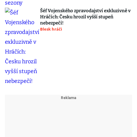
Šéf Vojenského zpravodajství exkluzivně v
Hráčích: Česku hrozil vyšší stupeň
nebezpečí!
Blesk hráči