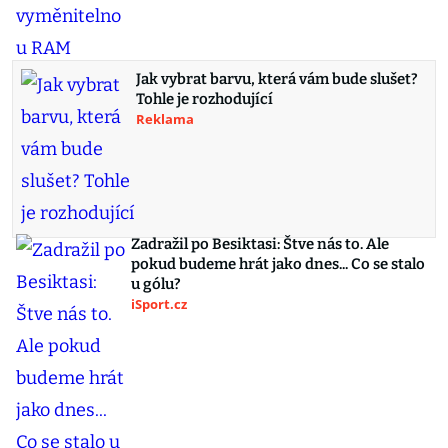
Jak vybrat barvu, která vám bude slušet?
Tohle je rozhodující
Reklama
Zadražil po Besiktasi: Štve nás to. Ale
pokud budeme hrát jako dnes... Co se stalo
u gólu?
iSport.cz