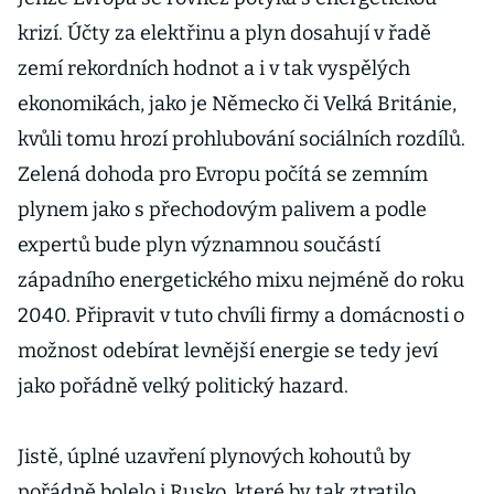
krizí. Účty za elektřinu a plyn dosahují v řadě
zemí rekordních hodnot a i v tak vyspělých
ekonomikách, jako je Německo či Velká Británie,
kvůli tomu hrozí prohlubování sociálních rozdílů.
Zelená dohoda pro Evropu počítá se zemním
plynem jako s přechodovým palivem a podle
expertů bude plyn významnou součástí
západního energetického mixu nejméně do roku
2040. Připravit v tuto chvíli firmy a domácnosti o
možnost odebírat levnější energie se tedy jeví
jako pořádně velký politický hazard.
Jistě, úplné uzavření plynových kohoutů by
pořádně bolelo i Rusko, které by tak ztratilo