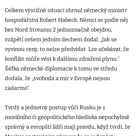
zemím určí
povinné zásoby
Celkem výstižně situaci shrnul německý ministr
před zimou
hospodářství Robert Habeck. Němci se podle něj
bez Nord Streamu 2 jednoznačně obejdou,
vzápětí ovšem jedním dechem dodal: „Jak se
vyvinou ceny, to nelze předvídat. Lze očekávat, že
konflikt může vést k dalšímu zdražení plynu.“
Šéfka německé diplomacie k tomu ve středu
dodala, že „svoboda a mír v Evropě nejsou
zadarmo“.
Tvrdý a jednotný postup vůči Rusku je z
morálního či geopolitického hlediska nepochybně
správný a evropští lídři mají pravdu, když tvrdí, že