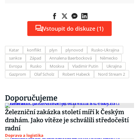
Vstoupit do diskuze (1)
Katar
konflikt
plyn
plynovod
Rusko-Ukrajina
sankce
Západ
Annalena Baerbocková
Německo
Evropa
Rusko
Moskva
Vladimir Putin
Ukrajina
Gazprom
Olaf Scholz
Robert Habeck
Nord Stream 2
Doporučujeme
Železniční zakázka století míří k Českým
drahám. Jako vítěze je schválili středočeští
radní
Doprava a logistika