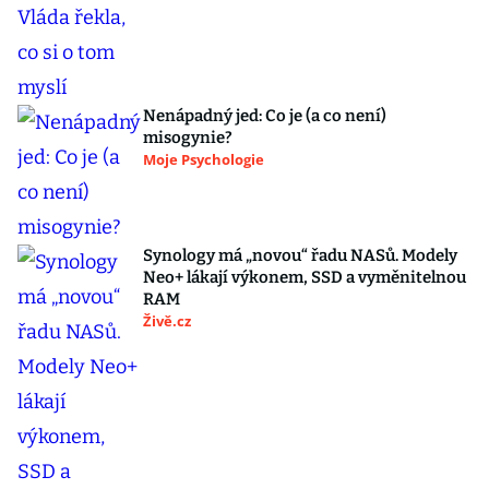
Nenápadný jed: Co je (a co není)
misogynie?
Moje Psychologie
Synology má „novou“ řadu NASů. Modely
Neo+ lákají výkonem, SSD a vyměnitelnou
RAM
Živě.cz