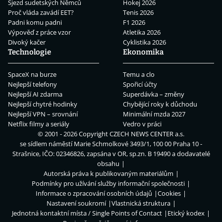
Sjezd sudetských Němců
Hokej 2026
Proč vláda zavádí EET?
Tenis 2026
Padni komu padni
F1 2026
Výpověď z práce vzor
Atletika 2026
Divoký kačer
Cyklistika 2026
Technologie
Ekonomika
SpaceX na burze
Temu a clo
Nejlepší telefony
Spořicí účty
Nejlepší AI zdarma
Superdávka – změny
Nejlepší chytré hodinky
Chybějící roky k důchodu
Nejlepší VPN – srovnání
Minimální mzda 2027
Netflix filmy a seriály
Vedro v práci
© 2001 - 2026 Copyright
CZECH NEWS CENTER a.s.
se sídlem náměstí Marie Schmolkové 3493/1, 100 00 Praha 10 -
Strašnice, IČO: 02346826, zapsána v OR, sp.zn. B 19490 a dodavatelé
obsahu
Autorská práva k publikovaným materiálům
Podmínky pro užívání služby informační společnosti
Informace o zpracování osobních údajů
Cookies
Nastavení soukromí
Vlastnická struktura
Jednotná kontaktní místa / Single Points of Contact
Etický kodex