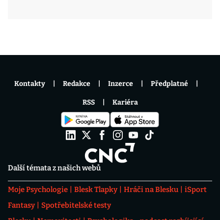
Kontakty
Redakce
Inzerce
Předplatné
RSS
Kariéra
Další témata z našich webů
Moje Psychologie
Blesk Tlapky
Hráči na Blesku
iSport
Fantasy
Spotřebitelské testy