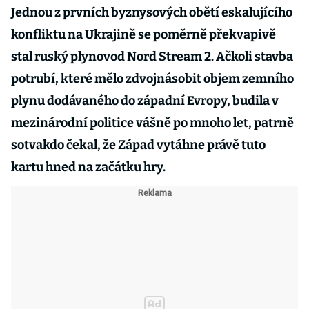
Jednou z prvních byznysových obětí eskalujícího
konfliktu na Ukrajině se poměrně překvapivě
stal ruský plynovod Nord Stream 2. Ačkoli stavba
potrubí, které mělo zdvojnásobit objem zemního
plynu dodávaného do západní Evropy, budila v
mezinárodní politice vášně po mnoho let, patrně
sotvakdo čekal, že Západ vytáhne právě tuto
kartu hned na začátku hry.