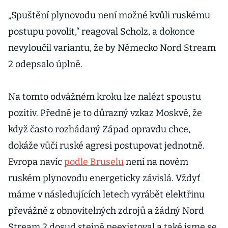
„Spuštění plynovodu není možné kvůli ruskému
postupu povolit,“ reagoval Scholz, a dokonce
nevyloučil variantu, že by Německo Nord Stream
2 odepsalo úplně.
Na tomto odvážném kroku lze nalézt spoustu
pozitiv. Předně je to důrazný vzkaz Moskvě, že
když často rozhádaný Západ opravdu chce,
dokáže vůči ruské agresi postupovat jednotně.
Evropa navíc
podle Bruselu
není na novém
ruském plynovodu energeticky závislá. Vždyť
máme v následujících letech vyrábět elektřinu
převážně z obnovitelných zdrojů a žádný Nord
Stream 2 dosud stejně neexistoval a také jsme se