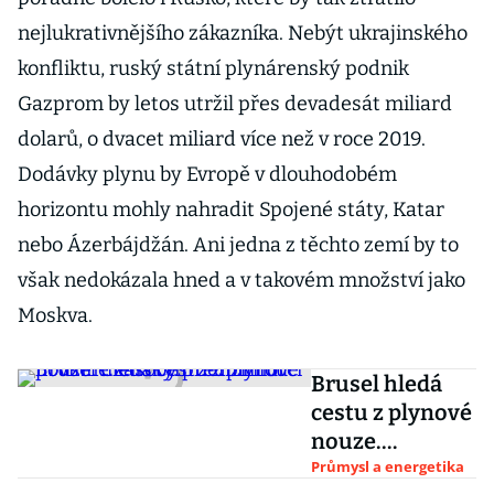
nejlukrativnějšího zákazníka. Nebýt ukrajinského
konfliktu, ruský státní plynárenský podnik
Gazprom by letos utržil přes devadesát miliard
dolarů, o dvacet miliard více než v roce 2019.
Dodávky plynu by Evropě v dlouhodobém
horizontu mohly nahradit Spojené státy, Katar
nebo Ázerbájdžán. Ani jedna z těchto zemí by to
však nedokázala hned a v takovém množství jako
Moskva.
Brusel hledá
cestu z plynové
nouze.
Členským
Průmysl a energetika