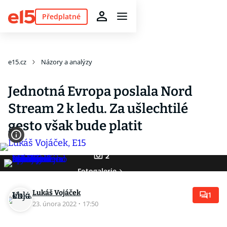
Předplatné
e15.cz
Názory a analýzy
Jednotná Evropa poslala Nord
Stream 2 k ledu. Za ušlechtilé
gesto však bude platit
2
Fotogalerie
Lukáš Vojáček
1
23. února 2022
·
17:50