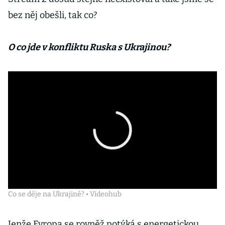
bez něj obešli, tak co?
O co jde v konfliktu Ruska s Ukrajinou?
Co se děje na Ukrajině? • Videohub
Jenže Evropa se rovněž potýká s energetickou