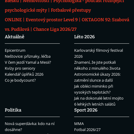
Blesku
Nemovitosti
Psychologika - podcast rozbíjející
psychologické mýty
Fotbalové přestupy
ONLINE
Eventový prostor Level 9
OKTAGON 92: Szabová
vs. Pudilová
Chance Liga 2026/27
Aktuálně
Léto 2026
Epicentrum
Karlovarský filmový festival
Neštovice: příznaky, léčba
2026
V čem jezdí Yamal a Mesii?
Znamení, že jste potkali
Kvízy pro seniory
někoho z minulého života
Kalendář úplňků 2026
Astronomické úkazy 2026:
Co je bodycount?
zatmění slunce a další
Jak obléci miminko při
vysokých teplotách?
Jak na dokonalé letní mojito
6 lehkých letních salátů
Politika
Sport 2026
Nová superdávka: kdo na ní
MMA
dosáhne?
Fotbal 2026/27