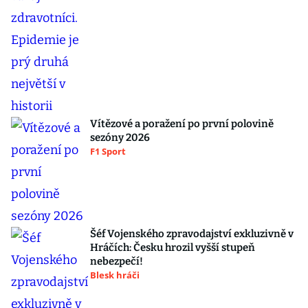
Vítězové a poražení po první polovině
sezóny 2026
F1 Sport
Šéf Vojenského zpravodajství exkluzivně v
Hráčích: Česku hrozil vyšší stupeň
nebezpečí!
Blesk hráči