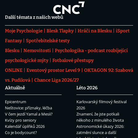
Další témata z našich webů
Moje Psychologie
Blesk Tlapky
Hráči na Blesku
iSport
Fantasy
Spotřebitelské testy
Blesku
Nemovitosti
Psychologika - podcast rozbíjející
psychologické mýty
Fotbalové přestupy
ONLINE
Eventový prostor Level 9
OKTAGON 92: Szabová
vs. Pudilová
Chance Liga 2026/27
Aktuálně
Léto 2026
Epicentrum
Karlovarský filmový festival
Neštovice: příznaky, léčba
2026
V čem jezdí Yamal a Mesii?
Znamení, že jste potkali
Kvízy pro seniory
někoho z minulého života
Kalendář úplňků 2026
Astronomické úkazy 2026:
Co je bodycount?
zatmění slunce a další