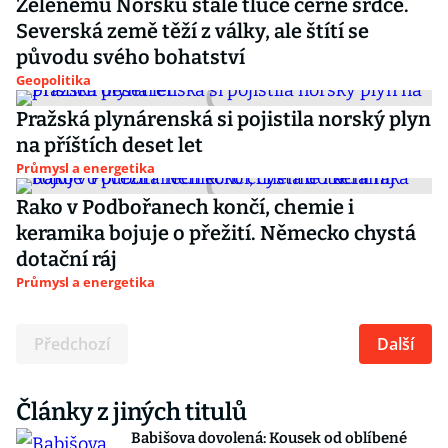
Zelenému Norsku stále tluče černé srdce.
Severská země těží z války, ale štítí se
původu svého bohatství
Geopolitika
Pražská plynárenská si pojistila norský plyn
na příštích deset let
Průmysl a energetika
Rako v Podbořanech končí, chemie i
keramika bojuje o přežití. Německo chystá
dotační ráj
Průmysl a energetika
Předchozí
Další
Články z jiných titulů
Babišova dovolená: Kousek od oblíbené