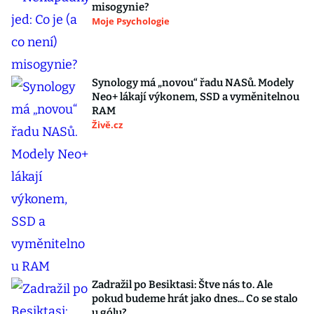
misogynie?
Moje Psychologie
Synology má „novou“ řadu NASů. Modely
Neo+ lákají výkonem, SSD a vyměnitelnou
RAM
Živě.cz
Zadražil po Besiktasi: Štve nás to. Ale
pokud budeme hrát jako dnes... Co se stalo
u gólu?