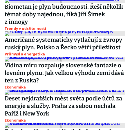
Biometan je plyn budoucnosti. Řeší několik
témat doby najednou, říká Jiří Šimek
z innogy
Trendy v udržitelnosti
Američané systematicky vytlačují z Evropy
ruský plyn. Polsko a Řecko větří příležitost
Průmysl a energetika
Vidina míru rozpaluje slovenské fantazie o
levném plynu. Jak velkou výhodu zemi dává
ten z Ruska?
Ekonomika
Deset nejdražších měst světa podle účtů za
energie a služby. Praha za sebou nechala
Paříž i New York
Ekonomika