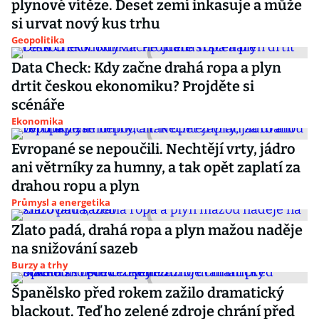
plynové vítěze. Deset zemí inkasuje a může
si urvat nový kus trhu
Geopolitika
Data Check: Kdy začne drahá ropa a plyn
drtit českou ekonomiku? Projděte si
scénáře
Ekonomika
Evropané se nepoučili. Nechtějí vrty, jádro
ani větrníky za humny, a tak opět zaplatí za
drahou ropu a plyn
Průmysl a energetika
Zlato padá, drahá ropa a plyn mažou naděje
na snižování sazeb
Burzy a trhy
Španělsko před rokem zažilo dramatický
blackout. Teď ho zelené zdroje chrání před