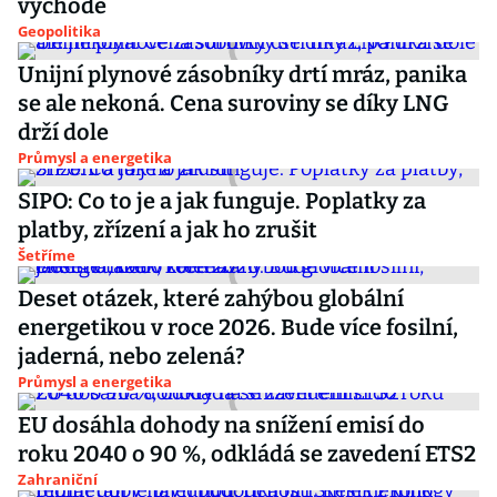
východě
Geopolitika
Unijní plynové zásobníky drtí mráz, panika
se ale nekoná. Cena suroviny se díky LNG
drží dole
Průmysl a energetika
SIPO: Co to je a jak funguje. Poplatky za
platby, zřízení a jak ho zrušit
Šetříme
Deset otázek, které zahýbou globální
energetikou v roce 2026. Bude více fosilní,
jaderná, nebo zelená?
Průmysl a energetika
EU dosáhla dohody na snížení emisí do
roku 2040 o 90 %, odkládá se zavedení ETS2
Zahraniční