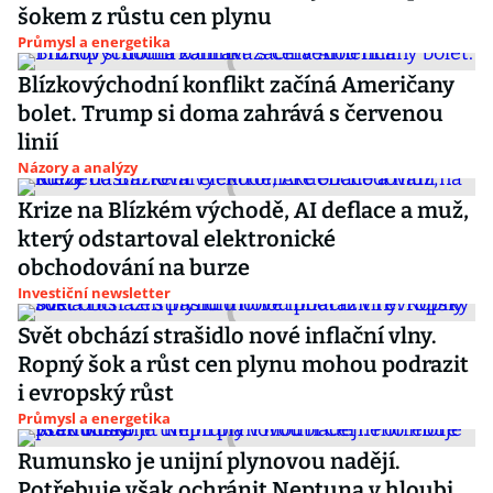
šokem z růstu cen plynu
Průmysl a energetika
Blízkovýchodní konflikt začíná Američany
bolet. Trump si doma zahrává s červenou
linií
Názory a analýzy
Krize na Blízkém východě, AI deflace a muž,
který odstartoval elektronické
obchodování na burze
Investiční newsletter
Svět obchází strašidlo nové inflační vlny.
Ropný šok a růst cen plynu mohou podrazit
i evropský růst
Průmysl a energetika
Rumunsko je unijní plynovou nadějí.
Potřebuje však ochránit Neptuna v hloubi