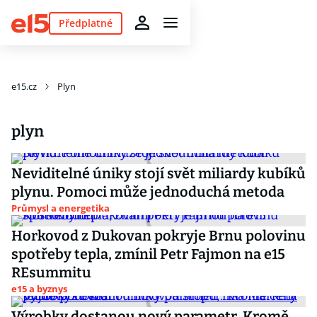
Předplatné
e15.cz
Plyn
plyn
Neviditelné úniky stojí svět miliardy kubíků
plynu. Pomoci může jednoduchá metoda
Průmysl a energetika
Horkovod z Dukovan pokryje Brnu polovinu
spotřeby tepla, zmínil Petr Fajmon na e15
REsummitu
e15 a byznys
Výrobky dostanou nový parametr. Kromě