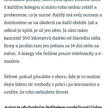
S každým kolegou si místo toho sednu zvlášť a
probereme, co je nutné. Každý má svůj seznam a
domluvíme se na úkolech na další období. Jak a
odkud je splní, je už jen něm. Já sám mám
kancelář 300 kilometrů daleko od hlavního sídla
firmy a jezdím tam jen jednou za 14 dní nebo za
měsíc. S kolegy vše řešíme pouze telefonicky a e-
mailem.
Šéfové, pokud působíte v oboru, kde je to možné,
dejte lidem víc svobody v práci i po koronaviru a
uvidíte, že toho nebudete litovat.
Autor je obchodním ředitelem společnosti Colop.