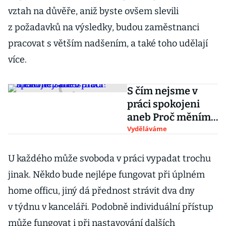
vztah na důvěře, aniž byste ovšem slevili
z požadavků na výsledky, budou zaměstnanci
pracovat s větším nadšením, a také toho udělají
více.
S čím nejsme v
práci spokojeni
aneb Proč měníme
zaměstnání?
Vyděláváme
U každého může svoboda v práci vypadat trochu
jinak. Někdo bude nejlépe fungovat při úplném
home officu, jiný dá přednost strávit dva dny
v týdnu v kanceláři. Podobně individuální přístup
může fungovat i při nastavování dalších