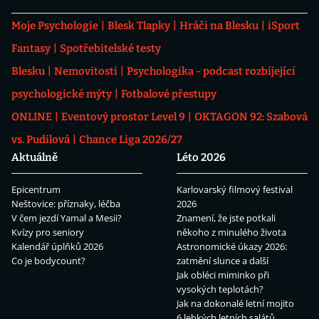
Moje Psychologie
Blesk Tlapky
Hráči na Blesku
iSport
Fantasy
Spotřebitelské testy
Blesku
Nemovitosti
Psychologika - podcast rozbíjející
psychologické mýty
Fotbalové přestupy
ONLINE
Eventový prostor Level 9
OKTAGON 92: Szabová
vs. Pudilová
Chance Liga 2026/27
Aktuálně
Léto 2026
Epicentrum
Karlovarský filmový festival
Neštovice: příznaky, léčba
2026
V čem jezdí Yamal a Mesii?
Znamení, že jste potkali
Kvízy pro seniory
někoho z minulého života
Kalendář úplňků 2026
Astronomické úkazy 2026:
Co je bodycount?
zatmění slunce a další
Jak obléci miminko při
vysokých teplotách?
Jak na dokonalé letní mojito
6 lehkých letních salátů