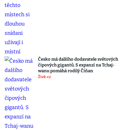
Česko má dalšího dodavatele světových
čipových gigantů. S expanzí na Tchaj-
wanu pomáhá rodilý Číňan
Živě.cz