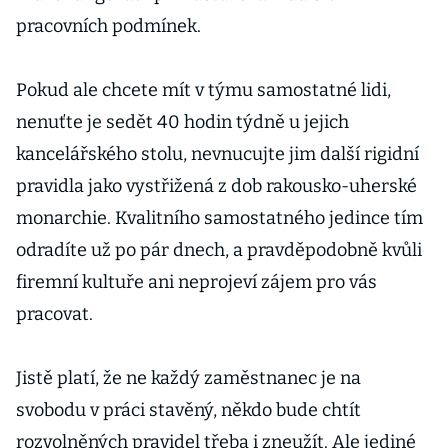
pracovních podmínek.
Pokud ale chcete mít v týmu samostatné lidi,
nenuťte je sedět 40 hodin týdně u jejich
kancelářského stolu, nevnucujte jim další rigidní
pravidla jako vystřižená z dob rakousko-uherské
monarchie. Kvalitního samostatného jedince tím
odradíte už po pár dnech, a pravděpodobně kvůli
firemní kultuře ani neprojeví zájem pro vás
pracovat.
Jistě platí, že ne každý zaměstnanec je na
svobodu v práci stavěný, někdo bude chtít
rozvolněných pravidel třeba i zneužít. Ale jediné