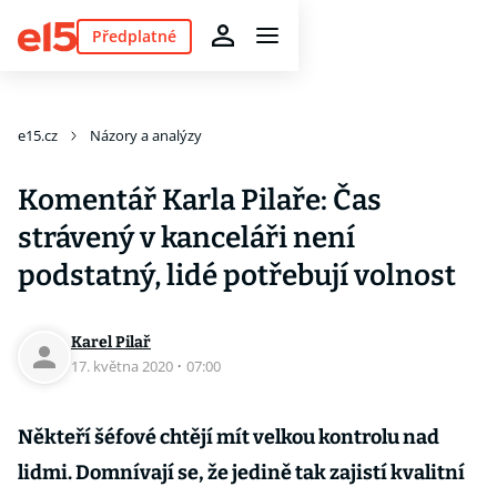
Předplatné
e15.cz
Názory a analýzy
Komentář Karla Pilaře: Čas
strávený v kanceláři není
podstatný, lidé potřebují volnost
Karel Pilař
17. května 2020
·
07:00
Někteří šéfové chtějí mít velkou kontrolu nad
lidmi. Domnívají se, že jedině tak zajistí kvalitní