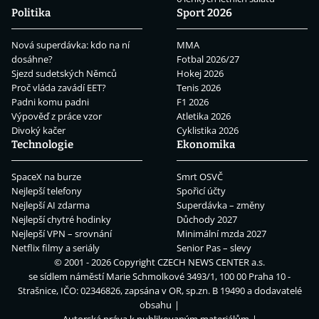
Politika
Sport 2026
Nová superdávka: kdo na ní
MMA
dosáhne?
Fotbal 2026/27
Sjezd sudetských Němců
Hokej 2026
Proč vláda zavádí EET?
Tenis 2026
Padni komu padni
F1 2026
Výpověď z práce vzor
Atletika 2026
Divoký kačer
Cyklistika 2026
Technologie
Ekonomika
SpaceX na burze
Smrt OSVČ
Nejlepší telefony
Spořicí účty
Nejlepší AI zdarma
Superdávka – změny
Nejlepší chytré hodinky
Důchody 2027
Nejlepší VPN – srovnání
Minimální mzda 2027
Netflix filmy a seriály
Senior Pas – slevy
© 2001 - 2026 Copyright
CZECH NEWS CENTER a.s.
se sídlem náměstí Marie Schmolkové 3493/1, 100 00 Praha 10 -
Strašnice, IČO: 02346826, zapsána v OR, sp.zn. B 19490 a dodavatelé
obsahu