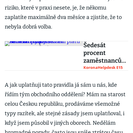
riziko, které v praxi nesete, je, že někomu
zaplatíte maximálně dva měsíce a zjistíte, že to
nebyla dobrá volba.
Šedesát
procent
zaměstnanců
se kvůli
KoronaHelpdesk E15
koronaviru bojí
snížení platu
A jak uplatňuji tato pravidla já sám u nás, kde
nebo ztráty
řídím tým obchodního oddělení? Mám na starost
práce
celou Českou republiku, prodáváme všemožné
typy razítek, ale stejné zásady jsem uplatňoval, i
když jsem působil v jiných oborech. Nedělám
hromadné porady, často jsou spíše ztrátou času.