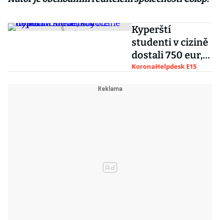
Kyperští
studenti v cizině
dostali 750 eur,
aby nejezdili na
KoronaHelpdesk E15
Velikonoce
domů