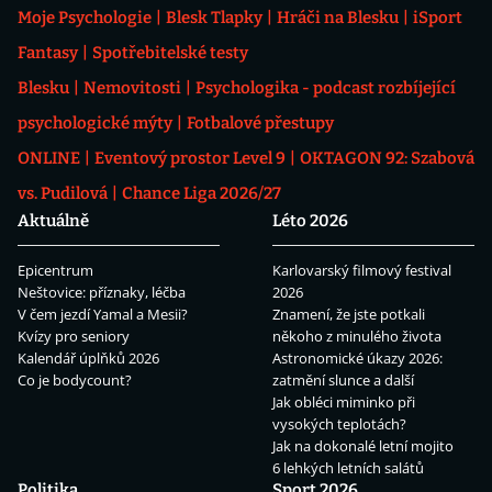
Moje Psychologie
Blesk Tlapky
Hráči na Blesku
iSport
Fantasy
Spotřebitelské testy
Blesku
Nemovitosti
Psychologika - podcast rozbíjející
psychologické mýty
Fotbalové přestupy
ONLINE
Eventový prostor Level 9
OKTAGON 92: Szabová
vs. Pudilová
Chance Liga 2026/27
Aktuálně
Léto 2026
Epicentrum
Karlovarský filmový festival
Neštovice: příznaky, léčba
2026
V čem jezdí Yamal a Mesii?
Znamení, že jste potkali
Kvízy pro seniory
někoho z minulého života
Kalendář úplňků 2026
Astronomické úkazy 2026:
Co je bodycount?
zatmění slunce a další
Jak obléci miminko při
vysokých teplotách?
Jak na dokonalé letní mojito
6 lehkých letních salátů
Politika
Sport 2026