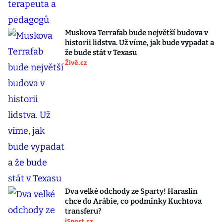
Muskova Terrafab bude největší budova v
historii lidstva. Už víme, jak bude vypadat a
že bude stát v Texasu
Živě.cz
Dva velké odchody ze Sparty! Haraslín
chce do Arábie, co podmínky Kuchtova
transferu?
iSport.cz