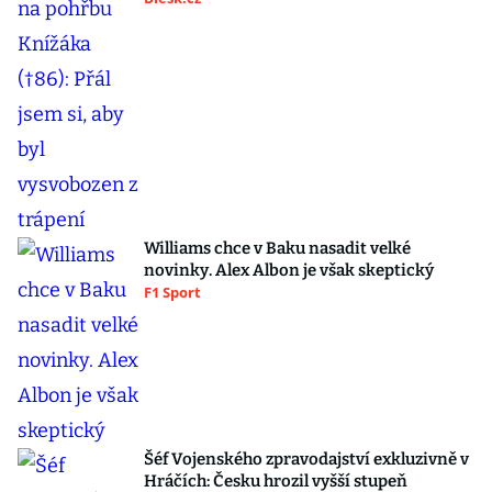
Williams chce v Baku nasadit velké
novinky. Alex Albon je však skeptický
F1 Sport
Šéf Vojenského zpravodajství exkluzivně v
Hráčích: Česku hrozil vyšší stupeň