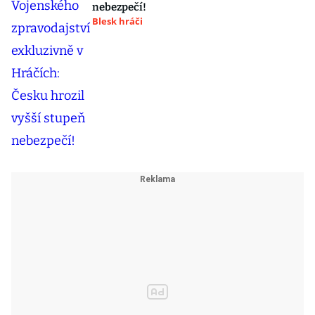
nebezpečí!
Blesk hráči