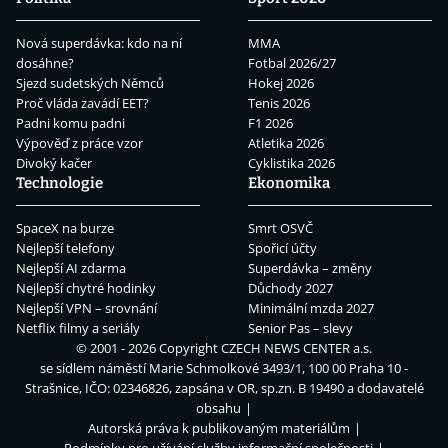
Nová superdávka: kdo na ní
MMA
dosáhne?
Fotbal 2026/27
Sjezd sudetských Němců
Hokej 2026
Proč vláda zavádí EET?
Tenis 2026
Padni komu padni
F1 2026
Výpověď z práce vzor
Atletika 2026
Divoký kačer
Cyklistika 2026
Technologie
Ekonomika
SpaceX na burze
Smrt OSVČ
Nejlepší telefony
Spořicí účty
Nejlepší AI zdarma
Superdávka – změny
Nejlepší chytré hodinky
Důchody 2027
Nejlepší VPN – srovnání
Minimální mzda 2027
Netflix filmy a seriály
Senior Pas – slevy
© 2001 - 2026 Copyright
CZECH NEWS CENTER a.s.
se sídlem náměstí Marie Schmolkové 3493/1, 100 00 Praha 10 -
Strašnice, IČO: 02346826, zapsána v OR, sp.zn. B 19490 a dodavatelé
obsahu
Autorská práva k publikovaným materiálům