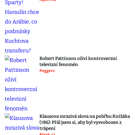
Robert Pattinson oživí kontroverzní
televizní fenomén
Poggers
Klausova mrazivá slova na pohřbu Knížáka
(†86): Přál jsem si, aby byl vysvobozen z
trápení
Blesk.cz