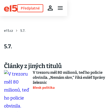
Předplatné
e15.cz
5.7.
5.7.
Články z jiných titulů
V trezoru měl 80 milionů, teď ho policie
obvinila. „Nemám slov,“ říká exšéf Správy
železnic
Blesk politika