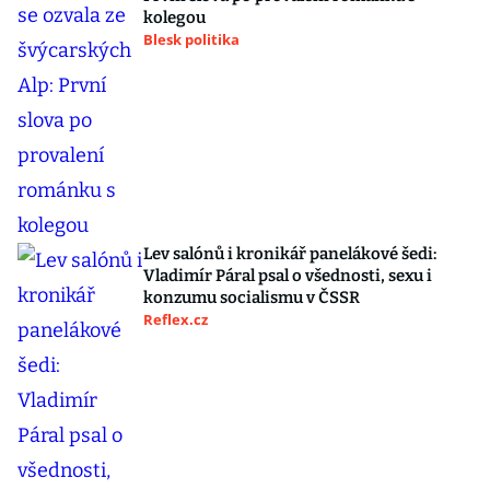
kolegou
Blesk politika
Lev salónů i kronikář panelákové šedi:
Vladimír Páral psal o všednosti, sexu i
konzumu socialismu v ČSSR
Reflex.cz