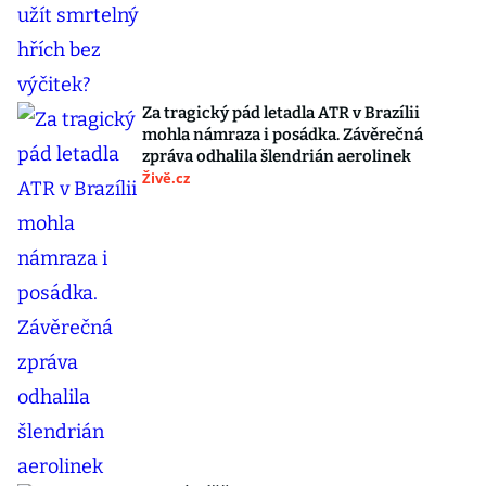
Za tragický pád letadla ATR v Brazílii
mohla námraza i posádka. Závěrečná
zpráva odhalila šlendrián aerolinek
Živě.cz