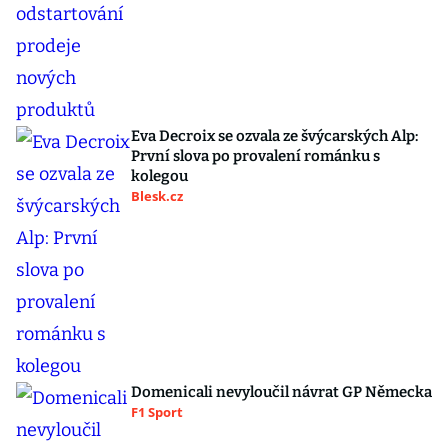
Eva Decroix se ozvala ze švýcarských Alp:
První slova po provalení románku s
kolegou
Blesk.cz
Domenicali nevyloučil návrat GP Německa
F1 Sport