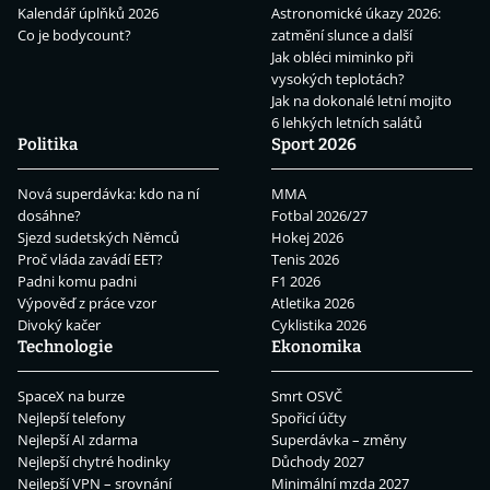
Kalendář úplňků 2026
Astronomické úkazy 2026:
Co je bodycount?
zatmění slunce a další
Jak obléci miminko při
vysokých teplotách?
Jak na dokonalé letní mojito
6 lehkých letních salátů
Politika
Sport 2026
Nová superdávka: kdo na ní
MMA
dosáhne?
Fotbal 2026/27
Sjezd sudetských Němců
Hokej 2026
Proč vláda zavádí EET?
Tenis 2026
Padni komu padni
F1 2026
Výpověď z práce vzor
Atletika 2026
Divoký kačer
Cyklistika 2026
Technologie
Ekonomika
SpaceX na burze
Smrt OSVČ
Nejlepší telefony
Spořicí účty
Nejlepší AI zdarma
Superdávka – změny
Nejlepší chytré hodinky
Důchody 2027
Nejlepší VPN – srovnání
Minimální mzda 2027