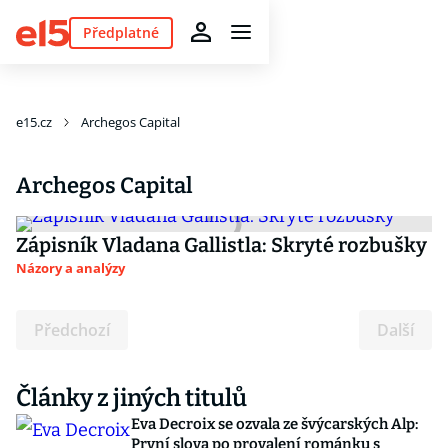
Předplatné
e15.cz
Archegos Capital
Archegos Capital
Zápisník Vladana Gallistla: Skryté rozbušky
Názory a analýzy
Předchozí
Další
Články z jiných titulů
Eva Decroix se ozvala ze švýcarských Alp:
První slova po provalení románku s