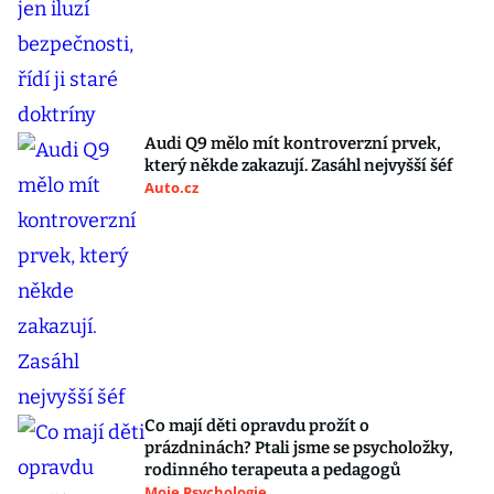
Audi Q9 mělo mít kontroverzní prvek,
který někde zakazují. Zasáhl nejvyšší šéf
Auto.cz
Co mají děti opravdu prožít o
prázdninách? Ptali jsme se psycholožky,
rodinného terapeuta a pedagogů
Moje Psychologie