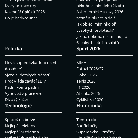
Kvízy pro seniory
někoho z minulého života
Kalendář úplňků 2026
Astronomické úkazy 2026:
Co je bodycount?
zatmění slunce a další
Jak obléci miminko při
vysokých teplotách?
Jak na dokonalé letní mojito
6 lehkých letních salátů
Politika
Sport 2026
Nová superdávka: kdo na ní
MMA
dosáhne?
Fotbal 2026/27
Sjezd sudetských Němců
Hokej 2026
Proč vláda zavádí EET?
Tenis 2026
Padni komu padni
F1 2026
Výpověď z práce vzor
Atletika 2026
Divoký kačer
Cyklistika 2026
Technologie
Ekonomika
SpaceX na burze
Temu a clo
Nejlepší telefony
Spořicí účty
Nejlepší AI zdarma
Superdávka – změny