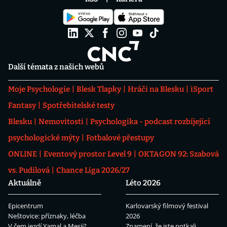
Další témata z našich webů
Moje Psychologie
Blesk Tlapky
Hráči na Blesku
iSport
Fantasy
Spotřebitelské testy
Blesku
Nemovitosti
Psychologika - podcast rozbíjející
psychologické mýty
Fotbalové přestupy
ONLINE
Eventový prostor Level 9
OKTAGON 92: Szabová
vs. Pudilová
Chance Liga 2026/27
Aktuálně
Léto 2026
Epicentrum
Karlovarský filmový festival
Neštovice: příznaky, léčba
2026
V čem jezdí Yamal a Mesii?
Znamení, že jste potkali