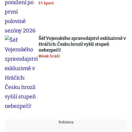
F1 Sport
Šéf Vojenského zpravodajství exkluzivně v
Hráčích: Česku hrozil vyšší stupeň
nebezpečí!
Blesk hráči