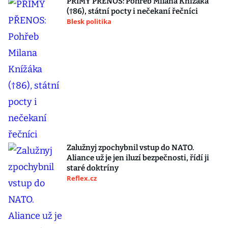
PŘÍMÝ PŘENOS: Pohřeb Milana Knížáka
(†86), státní pocty i nečekaní řečníci
Blesk politika
Zalužnyj zpochybnil vstup do NATO.
Aliance už je jen iluzí bezpečnosti, řídí ji
staré doktríny
Reflex.cz