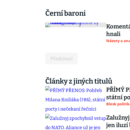
Černí baroni
Komentář
hnali
Názory a ana
Předchozí
Články z jiných titulů
PŘÍMÝ PŘ
státní p
Blesk politik
Zalužnyj
jen iluzí