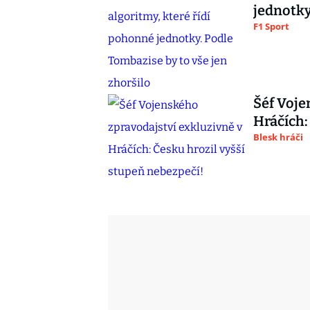
jednotky
F1 Sport
Šéf Voje
Hráčích:
Blesk hráči