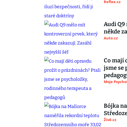
Reflex.cz
Audi Q9 
někde za
Auto.cz
Co mají 
jsme se 
pedagog
Moje Psycho
Bójka na
Středoz
Živě.cz