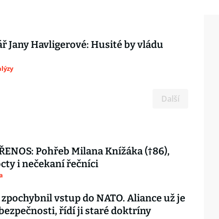
 Jany Havligerové: Husité by vládu
lýzy
Další
ENOS: Pohřeb Milana Knížáka (†86),
octy i nečekaní řečníci
a
 zpochybnil vstup do NATO. Aliance už je
 bezpečnosti, řídí ji staré doktríny