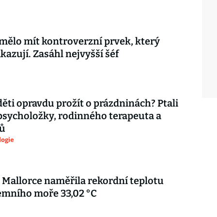
mělo mít kontroverzní prvek, který
kazují. Zasáhl nejvyšší šéf
děti opravdu prožít o prázdninách? Ptali
psycholožky, rodinného terapeuta a
ů
logie
 Mallorce naměřila rekordní teplotu
emního moře 33,02 °C