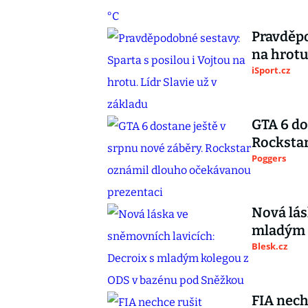
Pravděpo
na hrotu
iSport.cz
GTA 6 do
Rocksta
Poggers
Nová lás
mladým 
Blesk.cz
FIA nech