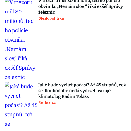
V trezoru měl 80 milionů, teď ho policie
obvinila. „Nemám slov,“ říká exšéf Správy
železnic
Blesk politika
Jaké bude vyvíjet počasí? Až 45 stupňů, což
se dlouhodobě nedá vydržet, varuje
klimatolog Radim Tolasz
Reflex.cz