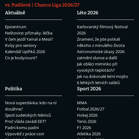
vs. Pudilová
Chance Liga 2026/27
Aktuálně
Léto 2026
Epicentrum
Karlovarský filmový festival
Neštovice: příznaky, léčba
2026
V čem jezdí Yamal a Mesii?
Znamení, že jste potkali
Kvízy pro seniory
někoho z minulého života
Kalendář úplňků 2026
Astronomické úkazy 2026:
Co je bodycount?
zatmění slunce a další
Jak obléci miminko při
vysokých teplotách?
Jak na dokonalé letní mojito
6 lehkých letních salátů
Politika
Sport 2026
Nová superdávka: kdo na ní
MMA
dosáhne?
Fotbal 2026/27
Sjezd sudetských Němců
Hokej 2026
Proč vláda zavádí EET?
Tenis 2026
Padni komu padni
F1 2026
Výpověď z práce vzor
Atletika 2026