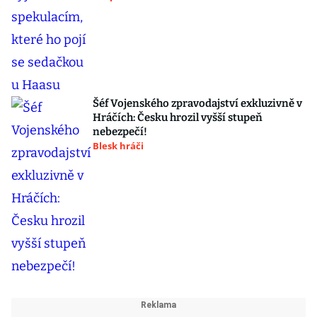
Šéf Vojenského zpravodajství exkluzivně v
Hráčích: Česku hrozil vyšší stupeň
nebezpečí!
Blesk hráči