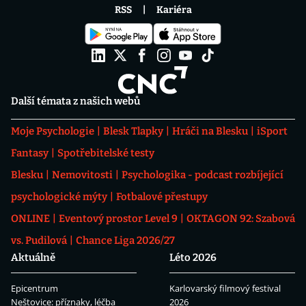
RSS
Kariéra
Další témata z našich webů
Moje Psychologie
Blesk Tlapky
Hráči na Blesku
iSport
Fantasy
Spotřebitelské testy
Blesku
Nemovitosti
Psychologika - podcast rozbíjející
psychologické mýty
Fotbalové přestupy
ONLINE
Eventový prostor Level 9
OKTAGON 92: Szabová
vs. Pudilová
Chance Liga 2026/27
Aktuálně
Léto 2026
Epicentrum
Karlovarský filmový festival
Neštovice: příznaky, léčba
2026