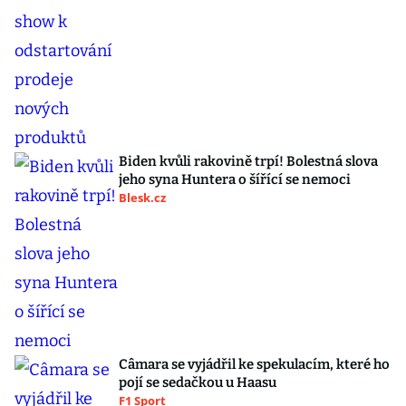
Biden kvůli rakovině trpí! Bolestná slova
jeho syna Huntera o šířící se nemoci
Blesk.cz
Câmara se vyjádřil ke spekulacím, které ho
pojí se sedačkou u Haasu
F1 Sport