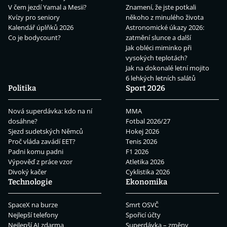
V čem jezdí Yamal a Mesii?
Znamení, že jste potkali
Kvízy pro seniory
někoho z minulého života
Kalendář úplňků 2026
Astronomické úkazy 2026:
Co je bodycount?
zatmění slunce a další
Jak obléci miminko při
vysokých teplotách?
Jak na dokonalé letní mojito
6 lehkých letních salátů
Politika
Sport 2026
Nová superdávka: kdo na ní
MMA
dosáhne?
Fotbal 2026/27
Sjezd sudetských Němců
Hokej 2026
Proč vláda zavádí EET?
Tenis 2026
Padni komu padni
F1 2026
Výpověď z práce vzor
Atletika 2026
Divoký kačer
Cyklistika 2026
Technologie
Ekonomika
SpaceX na burze
Smrt OSVČ
Nejlepší telefony
Spořicí účty
Nejlepší AI zdarma
Superdávka – změny