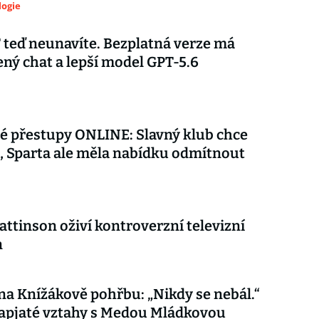
logie
teď neunavíte. Bezplatná verze má
ý chat a lepší model GPT-5.6
é přestupy ONLINE: Slavný klub chce
 Sparta ale měla nabídku odmítnout
attinson oživí kontroverzní televizní
n
 na Knížákově pohřbu: „Nikdy se nebál.“
apjaté vztahy s Medou Mládkovou