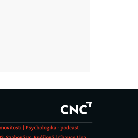
movitosti
Psychologika - podcast
: Szabová vs. Pudilová
Chance Liga