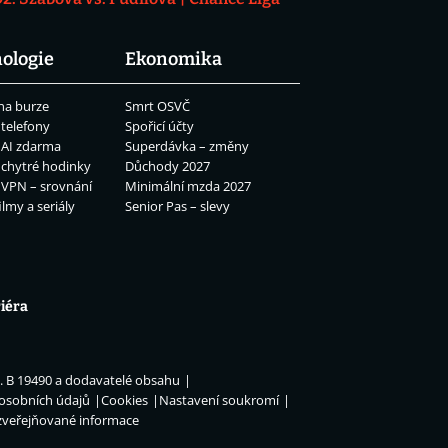
ologie
Ekonomika
na burze
Smrt OSVČ
 telefony
Spořicí účty
 AI zdarma
Superdávka – změny
 chytré hodinky
Důchody 2027
 VPN – srovnání
Minimální mzda 2027
ilmy a seriály
Senior Pas – slevy
iéra
n. B 19490 a dodavatelé obsahu
 osobních údajů
Cookies
Nastavení soukromí
zveřejňované informace