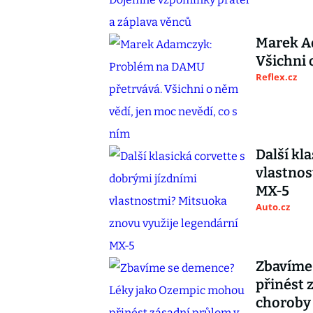
Marek A
Všichni 
Reflex.cz
Další kl
vlastnos
MX-5
Auto.cz
Zbavíme
přinést 
choroby