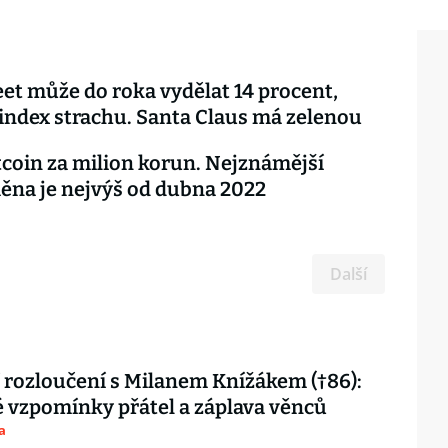
eet může do roka vydělat 14 procent,
index strachu. Santa Claus má zelenou
tcoin za milion korun. Nejznámější
na je nejvýš od dubna 2022
Další
 rozloučení s Milanem Knížákem (†86):
vzpomínky přátel a záplava věnců
a