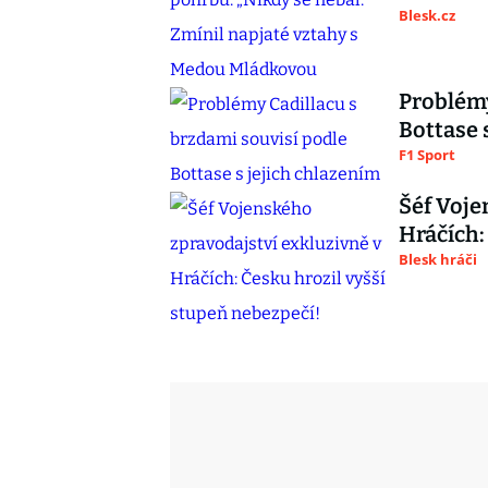
Blesk.cz
Problémy
Bottase 
F1 Sport
Šéf Voje
Hráčích:
Blesk hráči