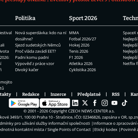
Politika
Sport 2026
Techn
estival
Nová superdávka: kdo na ní
MMA
SpaceX 
dosáhne?
Fotbal 2026/27
Nejlepší
ali
Sjezd sudetských Němců
Hokej 2026
Nejlepší
ivota
Proč vláda zavádí EET?
Tenis 2026
Nejlepší
2026:
Padni komu padni
F1 2026
Nejlepší
í
Výpověď z práce vzor
Atletika 2026
Netflix f
i
Divoký kačer
Cyklistika 2026
 mojito
átů
takty
Redakce
Inzerce
Předplatné
RSS
Kar
© 2001 - 2026 Copyright
CZECH NEWS CENTER a.s.
ové 3493/1, 100 00 Praha 10 - Strašnice, IČO: 02346826, zapsána v OR, sp.z
dmínky pro užívání služby informační společnosti
Informace o zpracování
ednotná kontaktní místa / Single Points of Contact
Etický kodex
Povinně 