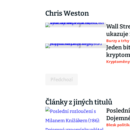
Chris Weston
Wall Str
ukazuje 
Burzy a trhy
Jeden bi
kryptomě
Kryptoměny
Předchozí
Články z jiných titulů
Poslední
Dojemné 
Blesk politik