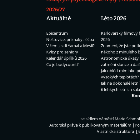
2026/27
Aktuálně
Léto 2026
Epicentrum
Karlovarský filmový f
Neštovice: příznaky, léčba
2026
V čem jezdí Yamal a Mesii?
Znamení, že jste potk
Kvízy pro seniory
někoho z minulého ž
Kalendář úplňků 2026
Astronomické úkazy 
Co je bodycount?
zatmění slunce a dalš
Jak obléci miminko př
vysokých teplotách?
Jak na dokonalé letní
6 lehkých letních sal
Kon
se sídlem náměstí Marie Schmolk
Autorská práva k publikovaným materiálům
Po
Vlastnická struktura
J