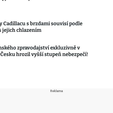
 Cadillacu s brzdami souvisí podle
s jejich chlazením
nského zpravodajství exkluzivně v
 Česku hrozil vyšší stupeň nebezpečí!