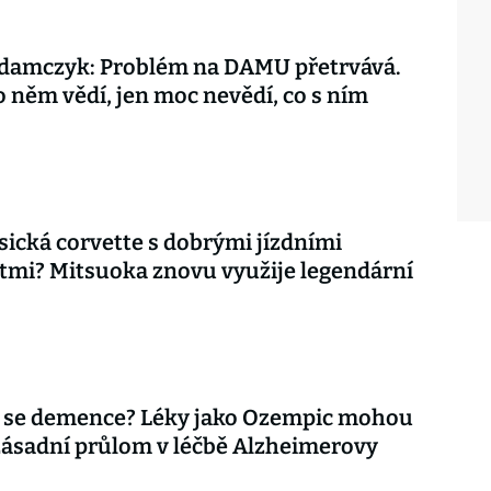
damczyk: Problém na DAMU přetrvává.
o něm vědí, jen moc nevědí, co s ním
asická corvette s dobrými jízdními
tmi? Mitsuoka znovu využije legendární
 se demence? Léky jako Ozempic mohou
zásadní průlom v léčbě Alzheimerovy