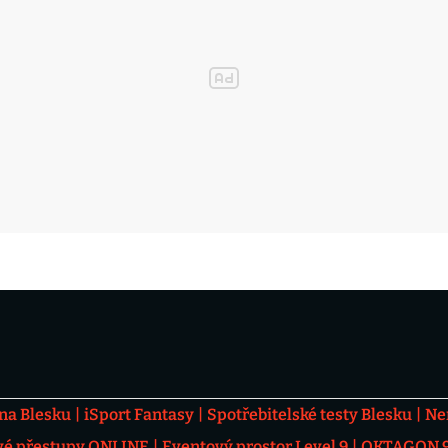
 na Blesku
iSport Fantasy
Spotřebitelské testy Blesku
Ne
vé přestupy ONLINE
Eventový prostor Level 9
OKTAGON 92