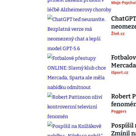
Moje Psycho
ChatGPT 
neomezen
Živě.cz
Fotbalov
Mercada,
iSport.cz
Robert P
fenomé
Poggers
Pospíšil
Zmínil n