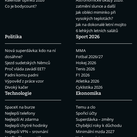
Kalendář úplňků 2026
Astronomické úkazy 2026:
Co je bodycount?
zatmění slunce a další
Jak obléci miminko při
vysokých teplotách?
Jak na dokonalé letní mojito
6 lehkých letních salátů
Politika
Sport 2026
Nová superdávka: kdo na ní
MMA
dosáhne?
Fotbal 2026/27
Sjezd sudetských Němců
Hokej 2026
Proč vláda zavádí EET?
Tenis 2026
Padni komu padni
F1 2026
Výpověď z práce vzor
Atletika 2026
Divoký kačer
Cyklistika 2026
Technologie
Ekonomika
SpaceX na burze
Temu a clo
Nejlepší telefony
Spořicí účty
Nejlepší AI zdarma
Superdávka – změny
Nejlepší chytré hodinky
Chybějící roky k důchodu
Nejlepší VPN – srovnání
Minimální mzda 2027