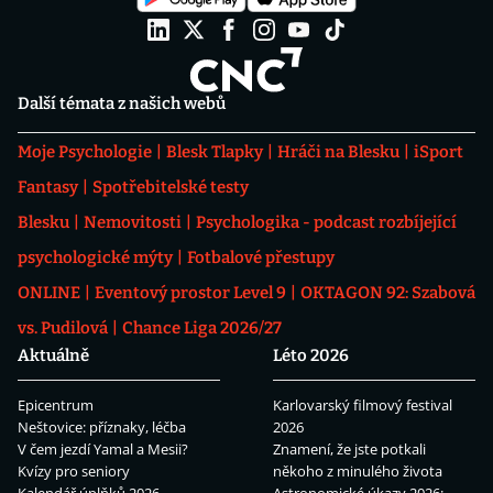
Další témata z našich webů
Moje Psychologie
Blesk Tlapky
Hráči na Blesku
iSport
Fantasy
Spotřebitelské testy
Blesku
Nemovitosti
Psychologika - podcast rozbíjející
psychologické mýty
Fotbalové přestupy
ONLINE
Eventový prostor Level 9
OKTAGON 92: Szabová
vs. Pudilová
Chance Liga 2026/27
Aktuálně
Léto 2026
Epicentrum
Karlovarský filmový festival
Neštovice: příznaky, léčba
2026
V čem jezdí Yamal a Mesii?
Znamení, že jste potkali
Kvízy pro seniory
někoho z minulého života