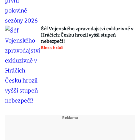
Šéf Vojenského zpravodajství exkluzivně v
Hráčích: Česku hrozil vyšší stupeň
nebezpečí!
Blesk hráči