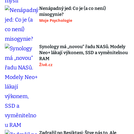
Nenápadný jed: Co je (a co není)
misogynie?
Moje Psychologie
Synology má „novou“ řadu NASů. Modely
Neo+ lákají výkonem, SSD a vyměnitelnou
RAM
Živě.cz
Zadražil po Besiktasi: Štve nás to. Ale