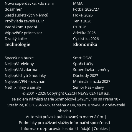
Nová superdávka: kdo na ní
MMA
dosáhne?
Fotbal 2026/27
Sjezd sudetských Němců
Hokej 2026
Proč vláda zavádí EET?
Tenis 2026
Padni komu padni
F1 2026
Výpověď z práce vzor
Atletika 2026
Divoký kačer
Cyklistika 2026
Technologie
Ekonomika
SpaceX na burze
Smrt OSVČ
Nejlepší telefony
Spořicí účty
Nejlepší AI zdarma
Superdávka – změny
Nejlepší chytré hodinky
Důchody 2027
Nejlepší VPN – srovnání
Minimální mzda 2027
Netflix filmy a seriály
Senior Pas – slevy
© 2001 - 2026 Copyright
CZECH NEWS CENTER a.s.
se sídlem náměstí Marie Schmolkové 3493/1, 100 00 Praha 10 -
Strašnice, IČO: 02346826, zapsána v OR, sp.zn. B 19490 a dodavatelé
obsahu
Autorská práva k publikovaným materiálům
Podmínky pro užívání služby informační společnosti
Informace o zpracování osobních údajů
Cookies