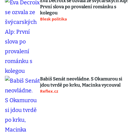
Eva Decroix se ozvala ze švýcarských Alp:
První slova po provalení románku s
kolegou
Blesk politika
Babiš Senát neovládne. S Okamurou si
jdou tvrdě po krku, Macinka vycouval
Reflex.cz