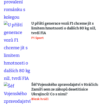
U příští generace vozů F1 chceme jít s
limitem hmotnosti o dalších 80 kg níž,
tvrdí FIA
F1 Sport
Šéf Vojenského zpravodajství v Hráčích:
Zamíří sem ze zákopů desetitisíce
Ukrajinců! Co s nimi?
Blesk hráči