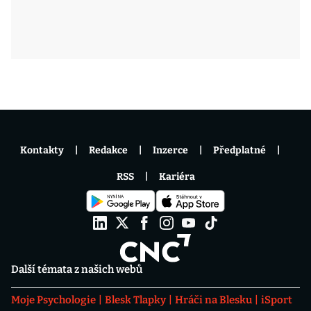
Kontakty
Redakce
Inzerce
Předplatné
RSS
Kariéra
Další témata z našich webů
Moje Psychologie
Blesk Tlapky
Hráči na Blesku
iSport