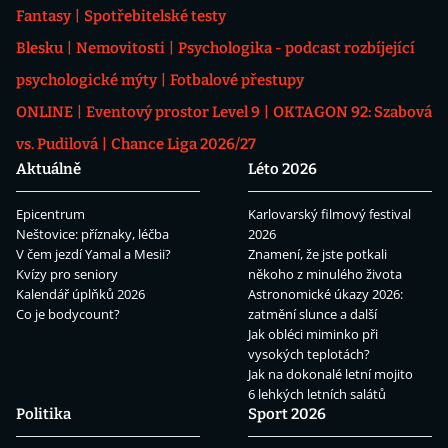
Fantasy
Spotřebitelské testy
Blesku
Nemovitosti
Psychologika - podcast rozbíjející
psychologické mýty
Fotbalové přestupy
ONLINE
Eventový prostor Level 9
OKTAGON 92: Szabová
vs. Pudilová
Chance Liga 2026/27
Aktuálně
Léto 2026
Epicentrum
Karlovarský filmový festival
Neštovice: příznaky, léčba
2026
V čem jezdí Yamal a Mesii?
Znamení, že jste potkali
Kvízy pro seniory
někoho z minulého života
Kalendář úplňků 2026
Astronomické úkazy 2026:
Co je bodycount?
zatmění slunce a další
Jak obléci miminko při
vysokých teplotách?
Jak na dokonalé letní mojito
6 lehkých letních salátů
Politika
Sport 2026