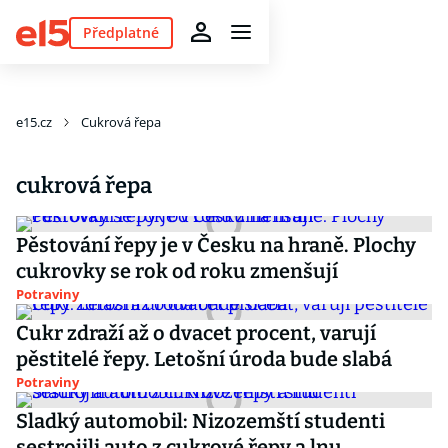
Předplatné
e15.cz
Cukrová řepa
cukrová řepa
Pěstování řepy je v Česku na hraně. Plochy
cukrovky se rok od roku zmenšují
Potraviny
Cukr zdraží až o dvacet procent, varují
pěstitelé řepy. Letošní úroda bude slabá
Potraviny
Sladký automobil: Nizozemští studenti
sestrojili auto z cukrové řepy a lnu