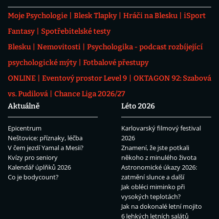
Moje Psychologie
Blesk Tlapky
Hráči na Blesku
iSport
Fantasy
Spotřebitelské testy
Blesku
Nemovitosti
Psychologika - podcast rozbíjející
psychologické mýty
Fotbalové přestupy
ONLINE
Eventový prostor Level 9
OKTAGON 92: Szabová
vs. Pudilová
Chance Liga 2026/27
Aktuálně
Léto 2026
Epicentrum
Karlovarský filmový festival
Neštovice: příznaky, léčba
2026
V čem jezdí Yamal a Mesii?
Znamení, že jste potkali
Kvízy pro seniory
někoho z minulého života
Kalendář úplňků 2026
Astronomické úkazy 2026:
Co je bodycount?
zatmění slunce a další
Jak obléci miminko při
vysokých teplotách?
Jak na dokonalé letní mojito
6 lehkých letních salátů