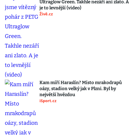
Ultraglow Green. Takhle nezáří ani zlato. A
je to levnější (video)
Živě.cz
Kam míří Haraslín? Místo mrakodrapů
oázy, stadion velký jak v Plzni. Byl by
největší hvězdou
iSport.cz