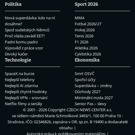
Politika
Sport 2026
Nová superdávka: kdo na ní
MMA
dosáhne?
Fotbal 2026/27
Sjezd sudetských Němců
Hokej 2026
Proč vláda zavádí EET?
Tenis 2026
Padni komu padni
F1 2026
Výpověď z práce vzor
Atletika 2026
Divoký kačer
Cyklistika 2026
Technologie
Ekonomika
SpaceX na burze
Smrt OSVČ
Nejlepší telefony
Spořicí účty
Nejlepší AI zdarma
Superdávka – změny
Nejlepší chytré hodinky
Důchody 2027
Nejlepší VPN – srovnání
Minimální mzda 2027
Netflix filmy a seriály
Senior Pas – slevy
© 2001 - 2026 Copyright
CZECH NEWS CENTER a.s.
se sídlem náměstí Marie Schmolkové 3493/1, 100 00 Praha 10 -
Strašnice, IČO: 02346826, zapsána v OR, sp.zn. B 19490 a dodavatelé
obsahu
Autorská práva k publikovaným materiálům