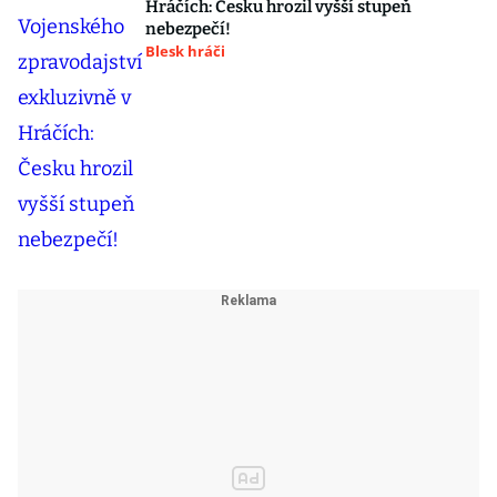
Hráčích: Česku hrozil vyšší stupeň
nebezpečí!
Blesk hráči