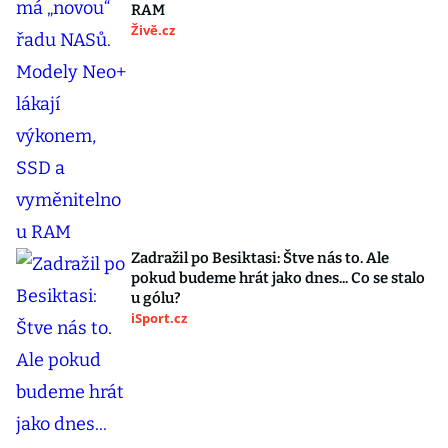
RAM
Živě.cz
Zadražil po Besiktasi: Štve nás to. Ale
pokud budeme hrát jako dnes... Co se stalo
u gólu?
iSport.cz