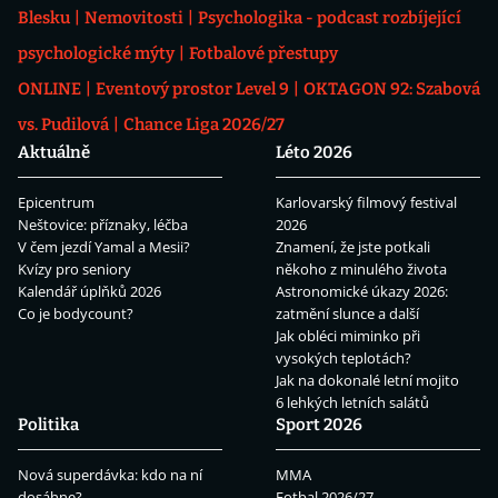
Blesku
Nemovitosti
Psychologika - podcast rozbíjející
psychologické mýty
Fotbalové přestupy
ONLINE
Eventový prostor Level 9
OKTAGON 92: Szabová
vs. Pudilová
Chance Liga 2026/27
Aktuálně
Léto 2026
Epicentrum
Karlovarský filmový festival
Neštovice: příznaky, léčba
2026
V čem jezdí Yamal a Mesii?
Znamení, že jste potkali
Kvízy pro seniory
někoho z minulého života
Kalendář úplňků 2026
Astronomické úkazy 2026:
Co je bodycount?
zatmění slunce a další
Jak obléci miminko při
vysokých teplotách?
Jak na dokonalé letní mojito
6 lehkých letních salátů
Politika
Sport 2026
Nová superdávka: kdo na ní
MMA
dosáhne?
Fotbal 2026/27