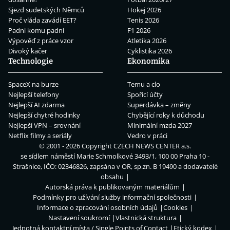
Sjezd sudetských Němců
Hokej 2026
Proč vláda zavádí EET?
Tenis 2026
Padni komu padni
F1 2026
Výpověď z práce vzor
Atletika 2026
Divoký kačer
Cyklistika 2026
Technologie
Ekonomika
SpaceX na burze
Temu a clo
Nejlepší telefony
Spořicí účty
Nejlepší AI zdarma
Superdávka – změny
Nejlepší chytré hodinky
Chybějící roky k důchodu
Nejlepší VPN – srovnání
Minimální mzda 2027
Netflix filmy a seriály
Vedro v práci
© 2001 - 2026 Copyright
CZECH NEWS CENTER a.s.
se sídlem náměstí Marie Schmolkové 3493/1, 100 00 Praha 10 -
Strašnice, IČO: 02346826, zapsána v OR, sp.zn. B 19490 a dodavatelé
obsahu
Autorská práva k publikovaným materiálům
Podmínky pro užívání služby informační společnosti
Informace o zpracování osobních údajů
Cookies
Nastavení soukromí
Vlastnická struktura
Jednotná kontaktní místa / Single Points of Contact
Etický kodex