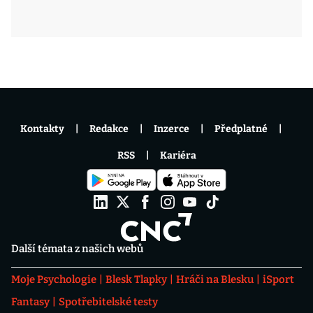
Kontakty
Redakce
Inzerce
Předplatné
RSS
Kariéra
Další témata z našich webů
Moje Psychologie
Blesk Tlapky
Hráči na Blesku
iSport
Fantasy
Spotřebitelské testy