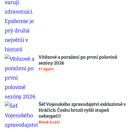
Vítězové a poražení po první polovině
sezóny 2026
F1 Sport
Šéf Vojenského zpravodajství exkluzivně v
Hráčích: Česku hrozil vyšší stupeň
nebezpečí!
Blesk hráči