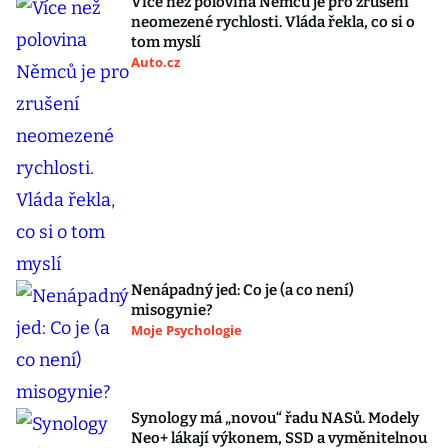
Více než polovina Němců je pro zrušení
neomezené rychlosti. Vláda řekla, co si o
tom myslí
Auto.cz
Nenápadný jed: Co je (a co není)
misogynie?
Moje Psychologie
Synology má „novou“ řadu NASů. Modely
Neo+ lákají výkonem, SSD a vyměnitelnou