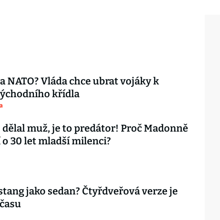
ta NATO? Vláda chce ubrat vojáky k
ýchodního křídla
a
 dělal muž, je to predátor! Proč Madonně
 o 30 let mladší milenci?
tang jako sedan? Čtyřdveřová verze je
 času