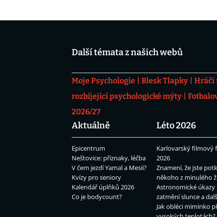
Další témata z našich webů
Moje Psychologie
Blesk Tlapky
Hráči
rozbíjející psychologické mýty
Fotbalo
2026/27
Aktuálně
Léto 2026
Epicentrum
Karlovarský filmový f
Neštovice: příznaky, léčba
2026
V čem jezdí Yamal a Mesii?
Znamení, že jste potk
Kvízy pro seniory
někoho z minulého ž
Kalendář úplňků 2026
Astronomické úkazy 
Co je bodycount?
zatmění slunce a dalš
Jak obléci miminko př
vysokých teplotách?