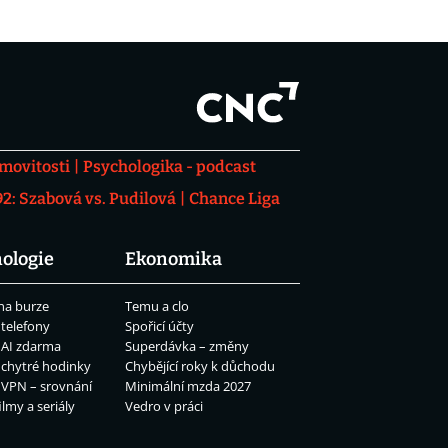
movitosti
Psychologika - podcast
: Szabová vs. Pudilová
Chance Liga
ologie
Ekonomika
na burze
Temu a clo
 telefony
Spořicí účty
 AI zdarma
Superdávka – změny
 chytré hodinky
Chybějící roky k důchodu
 VPN – srovnání
Minimální mzda 2027
ilmy a seriály
Vedro v práci