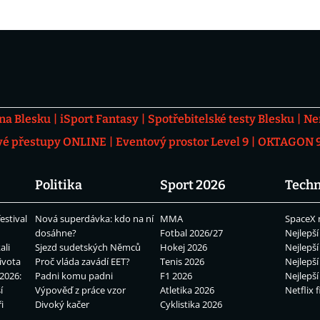
 na Blesku
iSport Fantasy
Spotřebitelské testy Blesku
Ne
vé přestupy ONLINE
Eventový prostor Level 9
OKTAGON 92
Politika
Sport 2026
Techn
estival
Nová superdávka: kdo na ní
MMA
SpaceX 
dosáhne?
Fotbal 2026/27
Nejlepší
ali
Sjezd sudetských Němců
Hokej 2026
Nejlepší
ivota
Proč vláda zavádí EET?
Tenis 2026
Nejlepší
2026:
Padni komu padni
F1 2026
Nejlepší
í
Výpověď z práce vzor
Atletika 2026
Netflix f
i
Divoký kačer
Cyklistika 2026