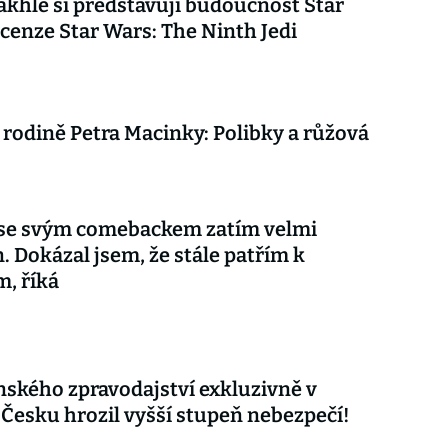
akhle si představuji budoucnost Star
cenze Star Wars: The Ninth Jedi
 rodině Petra Macinky: Polibky a růžová
 se svým comebackem zatím velmi
. Dokázal jsem, že stále patřím k
m, říká
nského zpravodajství exkluzivně v
 Česku hrozil vyšší stupeň nebezpečí!