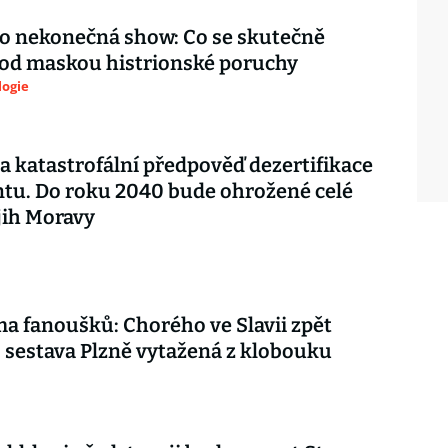
ko nekonečná show: Co se skutečně
pod maskou histrionské poruchy
logie
a katastrofální předpověď dezertifikace
tu. Do roku 2040 bude ohrožené celé
 jih Moravy
ma fanoušků: Chorého ve Slavii zpět
, sestava Plzně vytažená z klobouku