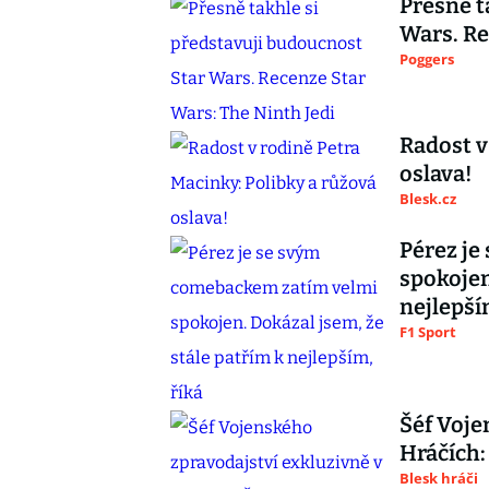
Přesně t
Wars. Re
Poggers
Radost v
oslava!
Blesk.cz
Pérez je
spokojen
nejlepší
F1 Sport
Šéf Voje
Hráčích:
Blesk hráči