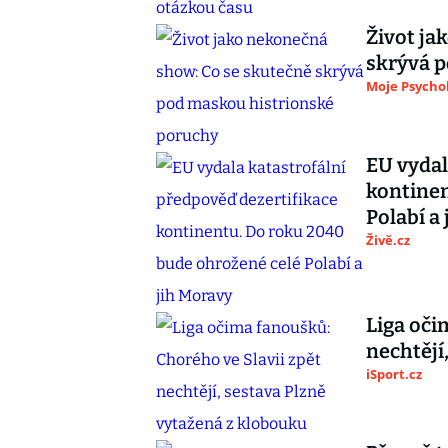
Život ja
skrývá 
Moje Psycho
EU vydal
kontinen
Polabí a
Živě.cz
Liga oči
nechtějí
iSport.cz