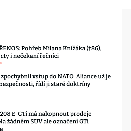
ENOS: Pohřeb Milana Knížáka (†86),
octy i nečekaní řečníci
a
 zpochybnil vstup do NATO. Aliance už je
 bezpečnosti, řídí ji staré doktríny
 208 E-GTi má nakopnout prodeje
Na žádném SUV ale označení GTi
e