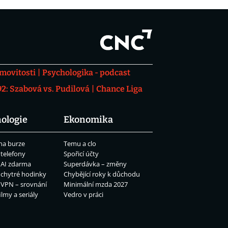
movitosti
Psychologika - podcast
: Szabová vs. Pudilová
Chance Liga
ologie
Ekonomika
na burze
Temu a clo
 telefony
Spořicí účty
 AI zdarma
Superdávka – změny
 chytré hodinky
Chybějící roky k důchodu
 VPN – srovnání
Minimální mzda 2027
ilmy a seriály
Vedro v práci