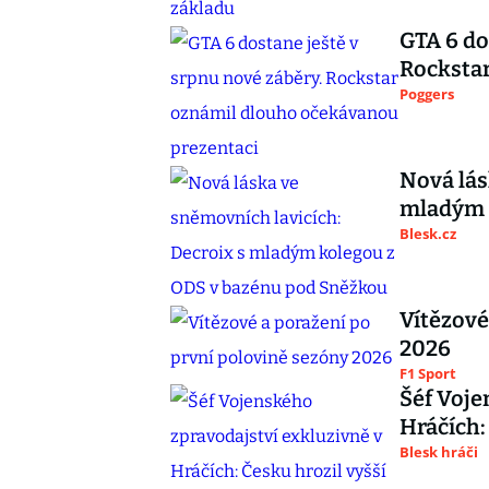
GTA 6 do
Rocksta
Poggers
Nová lás
mladým 
Blesk.cz
Vítězové
2026
F1 Sport
Šéf Voje
Hráčích:
Blesk hráči