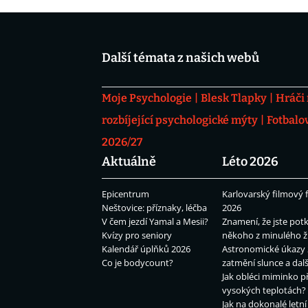
Další témata z našich webů
Moje Psychologie
Blesk Tlapky
Hráči
rozbíjející psychologické mýty
Fotbalo
2026/27
Aktuálně
Léto 2026
Epicentrum
Karlovarský filmový f
Neštovice: příznaky, léčba
2026
V čem jezdí Yamal a Mesii?
Znamení, že jste potk
Kvízy pro seniory
někoho z minulého ž
Kalendář úplňků 2026
Astronomické úkazy 
Co je bodycount?
zatmění slunce a dalš
Jak obléci miminko př
vysokých teplotách?
Jak na dokonalé letní