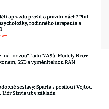
děti opravdu prožít o prázdninách? Ptali
psycholožky, rodinného terapeuta a
ů
logie
y má „novou“ řadu NASů. Modely Neo+
výkonem, SSD a vyměnitelnou RAM
dobné sestavy: Sparta s posilou i Vojtou
. Lídr Slavie už v základu