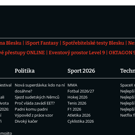
 na Blesku
iSport Fantasy
Spotřebitelské testy Blesku
Ne
vé přestupy ONLINE
Eventový prostor Level 9
OKTAGON 92
Politika
Sport 2026
Techn
estival
Nová superdávka: kdo na ní
MMA
SpaceX 
dosáhne?
Fotbal 2026/27
Nejlepší
ali
Sjezd sudetských Němců
Hokej 2026
Nejlepší
ivota
Proč vláda zavádí EET?
Tenis 2026
Nejlepší
2026:
Padni komu padni
F1 2026
Nejlepší
í
Výpověď z práce vzor
Atletika 2026
Netflix f
i
Divoký kačer
Cyklistika 2026
 mojito