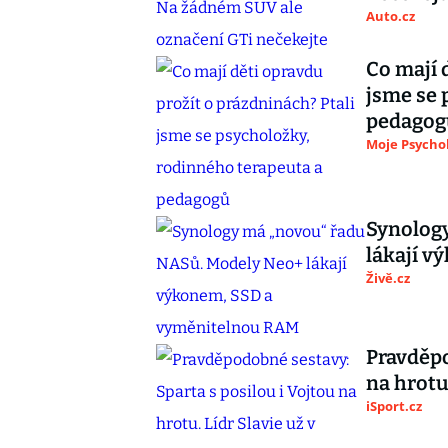
Auto.cz
Co mají 
jsme se 
pedagog
Moje Psycho
Synolog
lákají 
Živě.cz
Pravděpo
na hrotu
iSport.cz