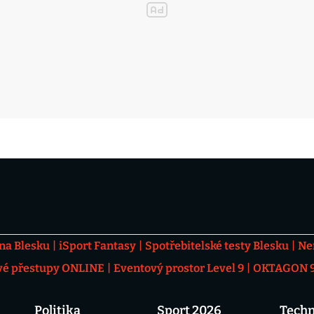
 na Blesku
iSport Fantasy
Spotřebitelské testy Blesku
Ne
vé přestupy ONLINE
Eventový prostor Level 9
OKTAGON 92
Politika
Sport 2026
Techn