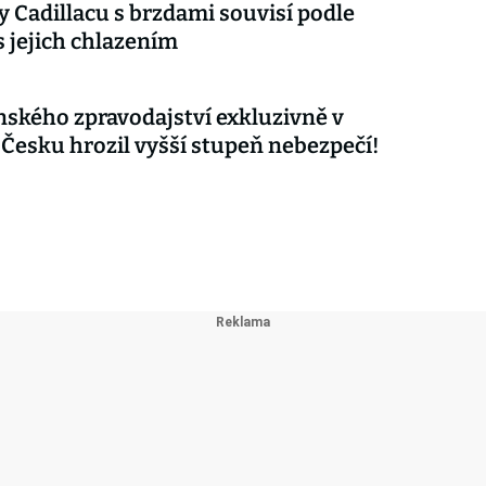
 Cadillacu s brzdami souvisí podle
s jejich chlazením
nského zpravodajství exkluzivně v
 Česku hrozil vyšší stupeň nebezpečí!