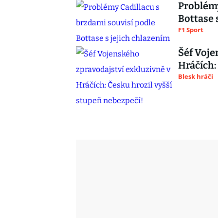
Problémy
Bottase 
F1 Sport
Šéf Voje
Hráčích:
Blesk hráči