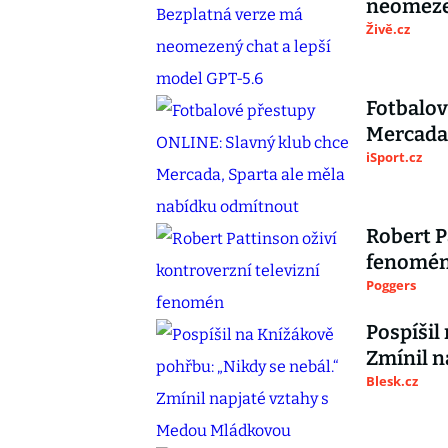
neomezen
Živě.cz
Fotbalov
Mercada,
iSport.cz
Robert P
fenomé
Poggers
Pospíšil
Zmínil n
Blesk.cz