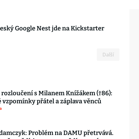
eský Google Nest jde na Kickstarter
Další
 rozloučení s Milanem Knížákem (†86):
vzpomínky přátel a záplava věnců
a
damczyk: Problém na DAMU přetrvává.