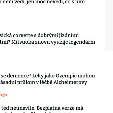
o něm vědí, jen moc nevědí, co s ním
asická corvette s dobrými jízdními
tmi? Mitsuoka znovu využije legendární
 se demence? Léky jako Ozempic mohou
zásadní průlom v léčbě Alzheimerovy
logie
teď neunavíte. Bezplatná verze má