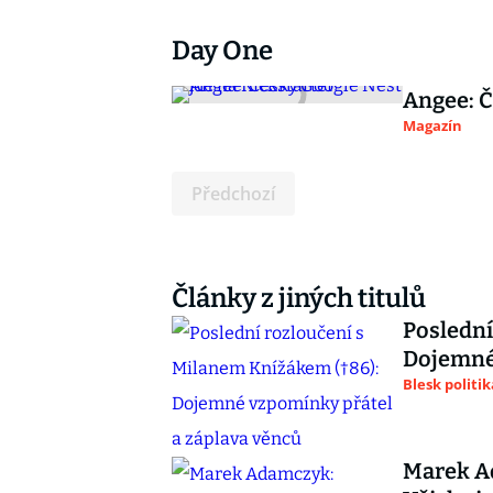
Day One
Angee: Č
Magazín
Předchozí
Články z jiných titulů
Poslední
Dojemné 
Blesk politik
Marek A