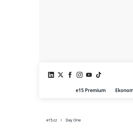
e15 Premium
Ekonom
e15.cz
Day One