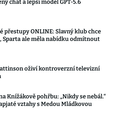
ý chat a lepší model GPT-5.6
é přestupy ONLINE: Slavný klub chce
 Sparta ale měla nabídku odmítnout
attinson oživí kontroverzní televizní
n
 na Knížákově pohřbu: „Nikdy se nebál.“
apjaté vztahy s Medou Mládkovou