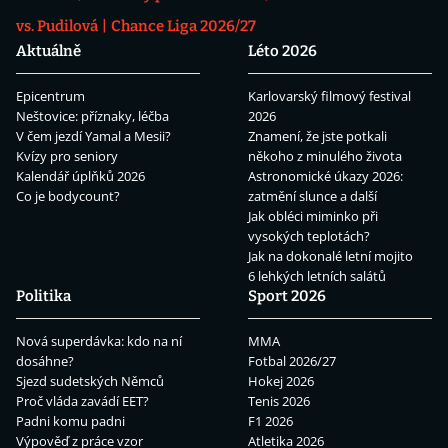
vs. Pudilová
Chance Liga 2026/27
Aktuálně
Léto 2026
Epicentrum
Karlovarský filmový festival
Neštovice: příznaky, léčba
2026
V čem jezdí Yamal a Mesii?
Znamení, že jste potkali
Kvízy pro seniory
někoho z minulého života
Kalendář úplňků 2026
Astronomické úkazy 2026:
Co je bodycount?
zatmění slunce a další
Jak obléci miminko při
vysokých teplotách?
Jak na dokonalé letní mojito
6 lehkých letních salátů
Politika
Sport 2026
Nová superdávka: kdo na ní
MMA
dosáhne?
Fotbal 2026/27
Sjezd sudetských Němců
Hokej 2026
Proč vláda zavádí EET?
Tenis 2026
Padni komu padni
F1 2026
Výpověď z práce vzor
Atletika 2026