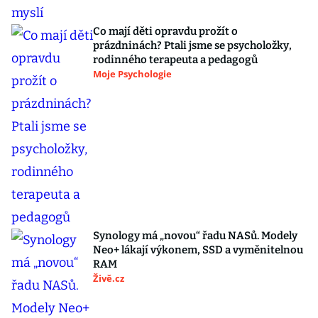
Co mají děti opravdu prožít o
prázdninách? Ptali jsme se psycholožky,
rodinného terapeuta a pedagogů
Moje Psychologie
Synology má „novou“ řadu NASů. Modely
Neo+ lákají výkonem, SSD a vyměnitelnou
RAM
Živě.cz