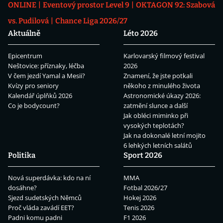
ONLINE
Eventový prostor Level 9
OKTAGON 92: Szabová
vs. Pudilová
Chance Liga 2026/27
Aktuálně
Léto 2026
Epicentrum
Karlovarský filmový festival
Neštovice: příznaky, léčba
2026
V čem jezdí Yamal a Mesii?
Znamení, že jste potkali
Kvízy pro seniory
někoho z minulého života
Kalendář úplňků 2026
Astronomické úkazy 2026:
Co je bodycount?
zatmění slunce a další
Jak obléci miminko při
vysokých teplotách?
Jak na dokonalé letní mojito
6 lehkých letních salátů
Politika
Sport 2026
Nová superdávka: kdo na ní
MMA
dosáhne?
Fotbal 2026/27
Sjezd sudetských Němců
Hokej 2026
Proč vláda zavádí EET?
Tenis 2026
Padni komu padni
F1 2026