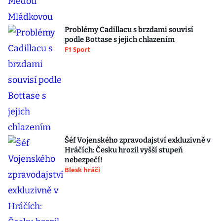
Problémy Cadillacu s brzdami souvisí
podle Bottase s jejich chlazením
F1 Sport
Šéf Vojenského zpravodajství exkluzivně v
Hráčích: Česku hrozil vyšší stupeň
nebezpečí!
Blesk hráči