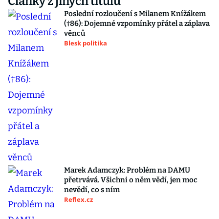
Články z jiných titulů
Poslední rozloučení s Milanem Knížákem
(†86): Dojemné vzpomínky přátel a záplava
věnců
Blesk politika
Marek Adamczyk: Problém na DAMU
přetrvává. Všichni o něm vědí, jen moc
nevědí, co s ním
Reflex.cz