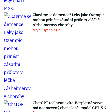
Zbavíme se demence? Léky jako Ozempic
mohou přinést zásadní průlom v léčbě
Alzheimerovy choroby
Moje Psychologie
ChatGPT teď neunavíte. Bezplatná verze
má neomezený chat a lepší model GPT-5.6