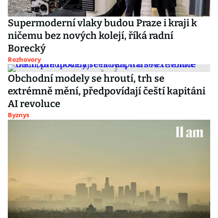
Supermoderní vlaky budou Praze i kraji k
ničemu bez nových kolejí, říká radní
Borecký
Rozhovory
Obchodní modely se hroutí, trh se
extrémně mění, předpovídají čeští kapitáni
AI revoluce
Byznys