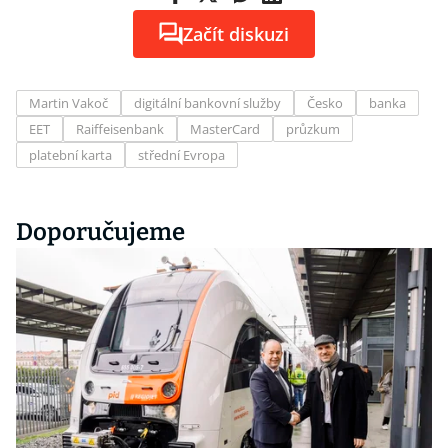
Začít diskuzi
Martin Vakoč
digitální bankovní služby
Česko
banka
EET
Raiffeisenbank
MasterCard
průzkum
platební karta
střední Evropa
Doporučujeme