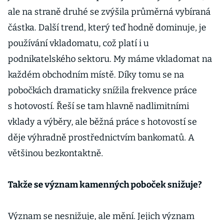
ale na straně druhé se zvýšila průměrná vybíraná
částka. Další trend, který teď hodně dominuje, je
používání vkladomatu, což platí i u
podnikatelského sektoru. My máme vkladomat na
každém obchodním místě. Díky tomu se na
pobočkách dramaticky snížila frekvence práce
s hotovostí. Řeší se tam hlavně nadlimitními
vklady a výběry, ale běžná práce s hotovostí se
děje výhradně prostřednictvím bankomatů. A
většinou bezkontaktně.
Takže se význam kamenných poboček snižuje?
Význam se nesnižuje, ale mění. Jejich význam