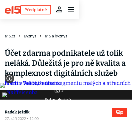
Předplatné
e15.cz
Byznys
e15 a byznys
Účet zdarma podnikatele už tolik
neláká. Důležitá je pro ně kvalita a
komplexnost digitálních služeb
2
Fotogalerie
Radek Ježdík
0
27. září 2022
·
12:00