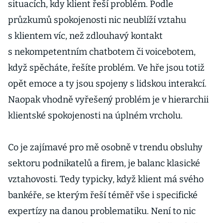
situacích, kdy klient řeší problém. Podle
průzkumů spokojenosti nic neublíží vztahu
s klientem víc, než zdlouhavý kontakt
s nekompetentním chatbotem či voicebotem,
když spěcháte, řešíte problém. Ve hře jsou totiž
opět emoce a ty jsou spojeny s lidskou interakcí.
Naopak vhodně vyřešený problém je v hierarchii
klientské spokojenosti na úplném vrcholu.
Co je zajímavé pro mě osobně v trendu obsluhy
sektoru podnikatelů a firem, je balanc klasické
vztahovosti. Tedy typicky, když klient má svého
bankéře, se kterým řeší téměř vše i specifické
expertízy na danou problematiku. Není to nic