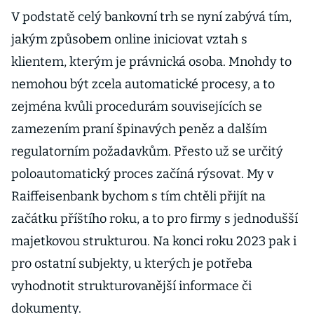
V podstatě celý bankovní trh se nyní zabývá tím,
jakým způsobem online iniciovat vztah s
klientem, kterým je právnická osoba. Mnohdy to
nemohou být zcela automatické procesy, a to
zejména kvůli procedurám souvisejících se
zamezením praní špinavých peněz a dalším
regulatorním požadavkům. Přesto už se určitý
poloautomatický proces začíná rýsovat. My v
Raiffeisenbank bychom s tím chtěli přijít na
začátku příštího roku, a to pro firmy s jednodušší
majetkovou strukturou. Na konci roku 2023 pak i
pro ostatní subjekty, u kterých je potřeba
vyhodnotit strukturovanější informace či
dokumenty.