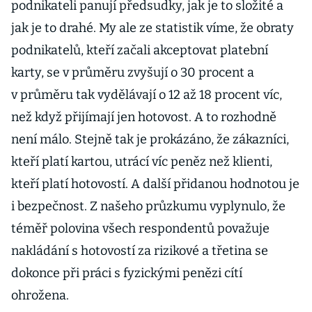
podnikateli panují předsudky, jak je to složité a
jak je to drahé. My ale ze statistik víme, že obraty
podnikatelů, kteří začali akceptovat platební
karty, se v průměru zvyšují o 30 procent a
v průměru tak vydělávají o 12 až 18 procent víc,
než když přijímají jen hotovost. A to rozhodně
není málo. Stejně tak je prokázáno, že zákazníci,
kteří platí kartou, utrácí víc peněz než klienti,
kteří platí hotovostí. A další přidanou hodnotou je
i bezpečnost. Z našeho průzkumu vyplynulo, že
téměř polovina všech respondentů považuje
nakládání s hotovostí za rizikové a třetina se
dokonce při práci s fyzickými penězi cítí
ohrožena.