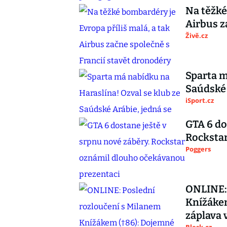
Na těžké
Airbus z
Živě.cz
Sparta m
Saúdské 
iSport.cz
GTA 6 do
Rocksta
Poggers
ONLINE: 
Knížákem
záplava 