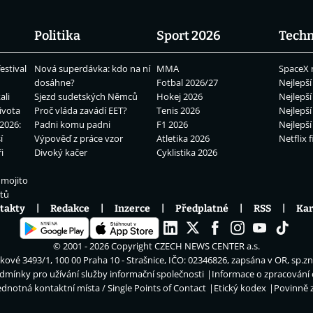
Politika
Sport 2026
Techn
estival
Nová superdávka: kdo na ní
MMA
SpaceX 
dosáhne?
Fotbal 2026/27
Nejlepší
ali
Sjezd sudetských Němců
Hokej 2026
Nejlepší
ivota
Proč vláda zavádí EET?
Tenis 2026
Nejlepší
2026:
Padni komu padni
F1 2026
Nejlepší
í
Výpověď z práce vzor
Atletika 2026
Netflix f
i
Divoký kačer
Cyklistika 2026
 mojito
átů
takty
Redakce
Inzerce
Předplatné
RSS
Kar
© 2001 - 2026 Copyright
CZECH NEWS CENTER a.s.
ové 3493/1, 100 00 Praha 10 - Strašnice, IČO: 02346826, zapsána v OR, sp.z
dmínky pro užívání služby informační společnosti
Informace o zpracování
ednotná kontaktní místa / Single Points of Contact
Etický kodex
Povinně 