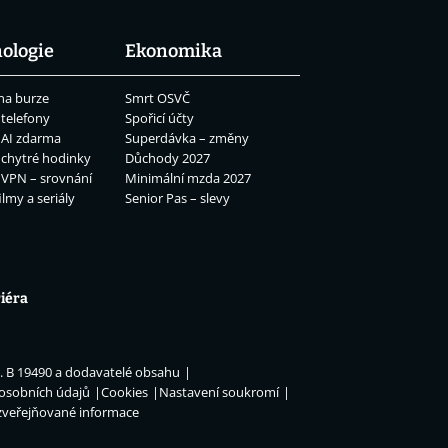
ologie
Ekonomika
na burze
Smrt OSVČ
 telefony
Spořicí účty
 AI zdarma
Superdávka – změny
 chytré hodinky
Důchody 2027
 VPN – srovnání
Minimální mzda 2027
ilmy a seriály
Senior Pas – slevy
iéra
n. B 19490 a dodavatelé obsahu
 osobních údajů
Cookies
Nastavení soukromí
zveřejňované informace