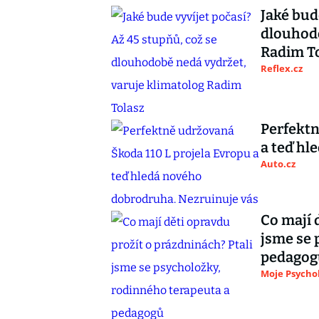
Jaké bud
dlouhodo
Radim T
Reflex.cz
Perfektn
a teď hl
Auto.cz
Co mají 
jsme se 
pedagog
Moje Psycho