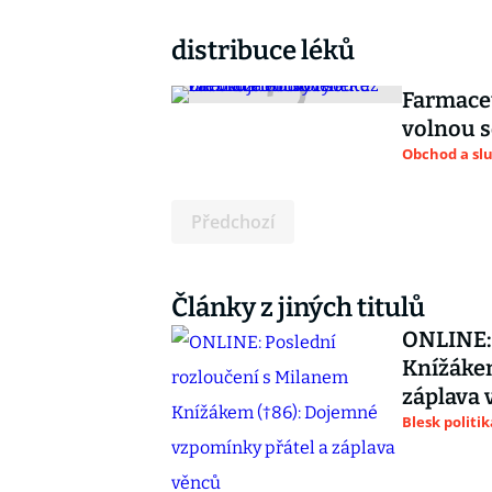
distribuce léků
Farmaceu
volnou s
Obchod a sl
Předchozí
Články z jiných titulů
ONLINE: 
Knížákem
záplava 
Blesk politik