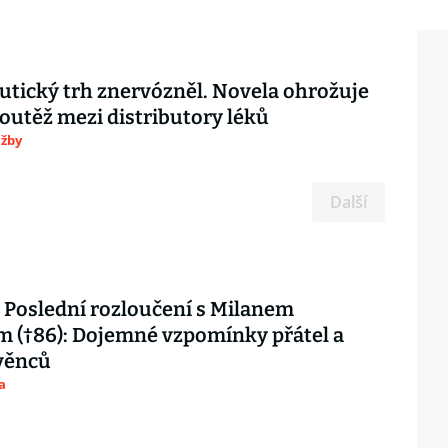
tický trh znervózněl. Novela ohrožuje
outěž mezi distributory léků
užby
Další
Poslední rozloučení s Milanem
 (†86): Dojemné vzpomínky přátel a
věnců
a