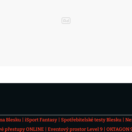
 na Blesku
iSport Fantasy
Spotřebitelské testy Blesku
Ne
vé přestupy ONLINE
Eventový prostor Level 9
OKTAGON 92