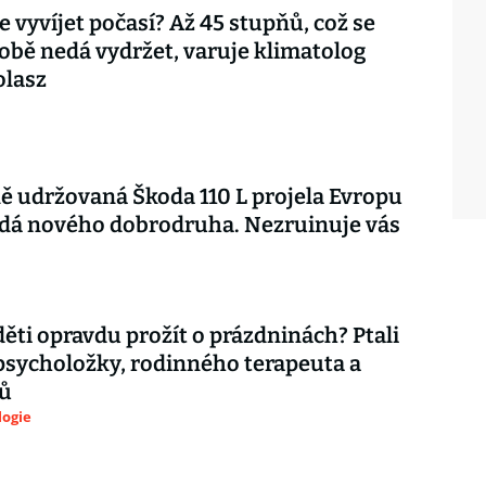
e vyvíjet počasí? Až 45 stupňů, což se
bě nedá vydržet, varuje klimatolog
olasz
ě udržovaná Škoda 110 L projela Evropu
edá nového dobrodruha. Nezruinuje vás
děti opravdu prožít o prázdninách? Ptali
psycholožky, rodinného terapeuta a
ů
logie