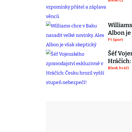
Blesk.cz
Williams
Albon je
F1 Sport
Šéf Voje
Hráčích:
Blesk hráči