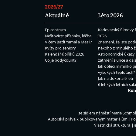
2026/27
Aktuálně
Léto 2026
Epicentrum
Karlovarský filmový f
Neštovice: příznaky, léčba
2026
V čem jezdí Yamal a Mesii?
Znamení, že jste potk
Kvízy pro seniory
někoho z minulého ž
Kalendář úplňků 2026
Astronomické úkazy 
Co je bodycount?
zatmění slunce a dalš
Jak obléci miminko př
vysokých teplotách?
Jak na dokonalé letní
6 lehkých letních sal
Kon
se sídlem náměstí Marie Schmolk
Autorská práva k publikovaným materiálům
Po
Vlastnická struktura
J