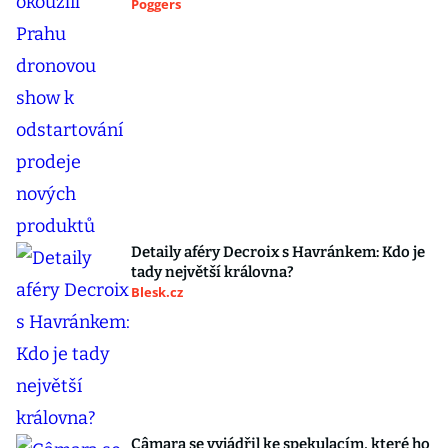
Poggers
Detaily aféry Decroix s Havránkem: Kdo je
tady největší královna?
Blesk.cz
Câmara se vyjádřil ke spekulacím, které ho