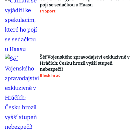
pojí se sedačkou u Haasu
F1 Sport
Šéf Vojenského zpravodajství exkluzivně v
Hráčích: Česku hrozil vyšší stupeň
nebezpečí!
Blesk hráči