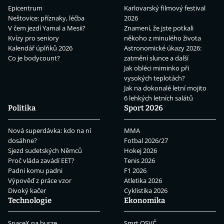
Epicentrum
Karlovarský filmový festival
Neštovice: příznaky, léčba
2026
V čem jezdí Yamal a Mesii?
Znamení, že jste potkali
Kvízy pro seniory
někoho z minulého života
Kalendář úplňků 2026
Astronomické úkazy 2026:
Co je bodycount?
zatmění slunce a další
Jak obléci miminko při
vysokých teplotách?
Jak na dokonalé letní mojito
6 lehkých letních salátů
Politika
Sport 2026
Nová superdávka: kdo na ní
MMA
dosáhne?
Fotbal 2026/27
Sjezd sudetských Němců
Hokej 2026
Proč vláda zavádí EET?
Tenis 2026
Padni komu padni
F1 2026
Výpověď z práce vzor
Atletika 2026
Divoký kačer
Cyklistika 2026
Technologie
Ekonomika
SpaceX na burze
Smrt OSVČ