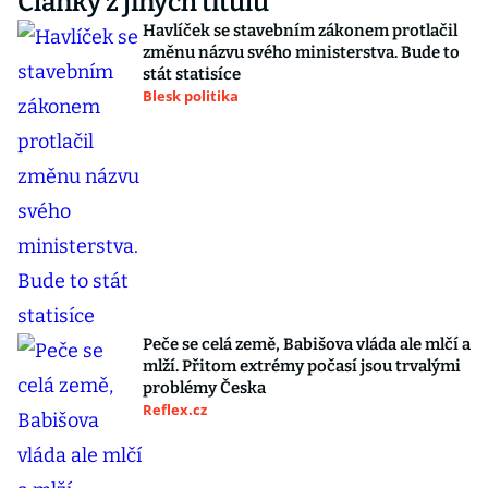
Články z jiných titulů
Havlíček se stavebním zákonem protlačil
změnu názvu svého ministerstva. Bude to
stát statisíce
Blesk politika
Peče se celá země, Babišova vláda ale mlčí a
mlží. Přitom extrémy počasí jsou trvalými
problémy Česka
Reflex.cz