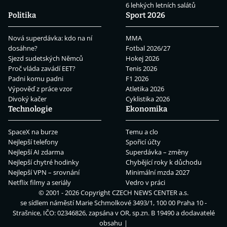
6 lehkých letních salátů
Politika
Sport 2026
Nová superdávka: kdo na ní
MMA
dosáhne?
Fotbal 2026/27
Sjezd sudetských Němců
Hokej 2026
Proč vláda zavádí EET?
Tenis 2026
Padni komu padni
F1 2026
Výpověď z práce vzor
Atletika 2026
Divoký kačer
Cyklistika 2026
Technologie
Ekonomika
SpaceX na burze
Temu a clo
Nejlepší telefony
Spořicí účty
Nejlepší AI zdarma
Superdávka – změny
Nejlepší chytré hodinky
Chybějící roky k důchodu
Nejlepší VPN – srovnání
Minimální mzda 2027
Netflix filmy a seriály
Vedro v práci
© 2001 - 2026 Copyright
CZECH NEWS CENTER a.s.
se sídlem náměstí Marie Schmolkové 3493/1, 100 00 Praha 10 -
Strašnice, IČO: 02346826, zapsána v OR, sp.zn. B 19490 a dodavatelé
obsahu