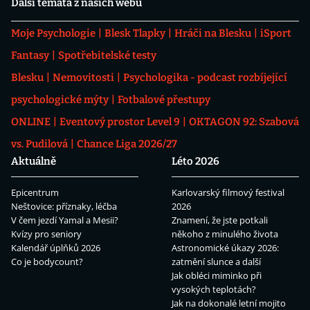
Další témata z našich webů
Moje Psychologie
Blesk Tlapky
Hráči na Blesku
iSport
Fantasy
Spotřebitelské testy
Blesku
Nemovitosti
Psychologika - podcast rozbíjející
psychologické mýty
Fotbalové přestupy
ONLINE
Eventový prostor Level 9
OKTAGON 92: Szabová
vs. Pudilová
Chance Liga 2026/27
Aktuálně
Léto 2026
Epicentrum
Karlovarský filmový festival
Neštovice: příznaky, léčba
2026
V čem jezdí Yamal a Mesii?
Znamení, že jste potkali
Kvízy pro seniory
někoho z minulého života
Kalendář úplňků 2026
Astronomické úkazy 2026:
Co je bodycount?
zatmění slunce a další
Jak obléci miminko při
vysokých teplotách?
Jak na dokonalé letní mojito