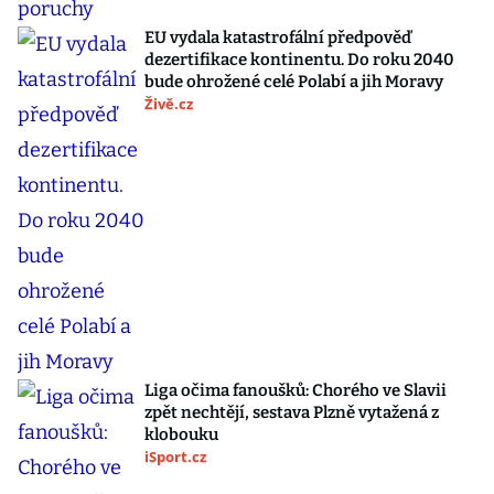
EU vydala katastrofální předpověď
dezertifikace kontinentu. Do roku 2040
bude ohrožené celé Polabí a jih Moravy
Živě.cz
Liga očima fanoušků: Chorého ve Slavii
zpět nechtějí, sestava Plzně vytažená z
klobouku
iSport.cz