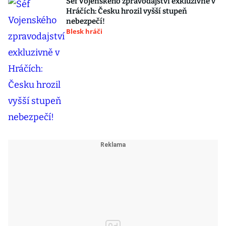
Šéf Vojenského zpravodajství exkluzivně v
Hráčích: Česku hrozil vyšší stupeň
nebezpečí!
Blesk hráči