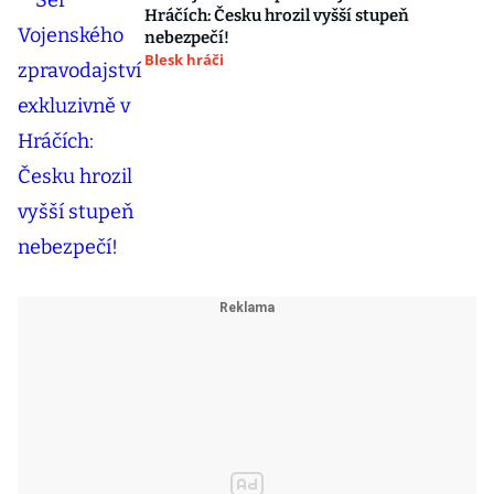
Hráčích: Česku hrozil vyšší stupeň
nebezpečí!
Blesk hráči