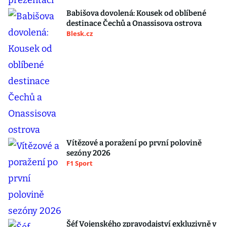
Babišova dovolená: Kousek od oblíbené
destinace Čechů a Onassisova ostrova
Blesk.cz
Vítězové a poražení po první polovině
sezóny 2026
F1 Sport
Šéf Vojenského zpravodajství exkluzivně v