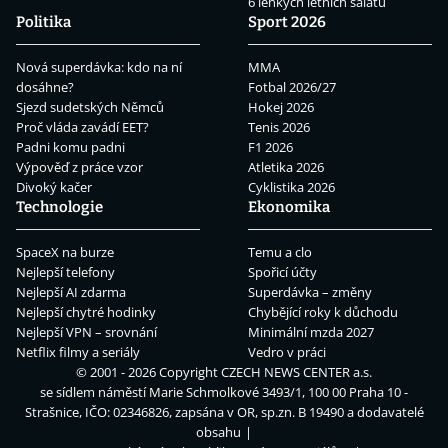
6 lehkých letních salátů
Politika
Sport 2026
Nová superdávka: kdo na ní
MMA
dosáhne?
Fotbal 2026/27
Sjezd sudetských Němců
Hokej 2026
Proč vláda zavádí EET?
Tenis 2026
Padni komu padni
F1 2026
Výpověď z práce vzor
Atletika 2026
Divoký kačer
Cyklistika 2026
Technologie
Ekonomika
SpaceX na burze
Temu a clo
Nejlepší telefony
Spořicí účty
Nejlepší AI zdarma
Superdávka – změny
Nejlepší chytré hodinky
Chybějící roky k důchodu
Nejlepší VPN – srovnání
Minimální mzda 2027
Netflix filmy a seriály
Vedro v práci
© 2001 - 2026 Copyright
CZECH NEWS CENTER a.s.
se sídlem náměstí Marie Schmolkové 3493/1, 100 00 Praha 10 -
Strašnice, IČO: 02346826, zapsána v OR, sp.zn. B 19490 a dodavatelé
obsahu