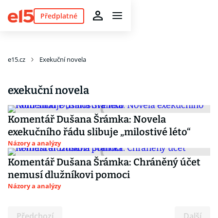
Předplatné
e15.cz
Exekuční novela
exekuční novela
Komentář Dušana Šrámka: Novela
exekučního řádu slibuje „milostivé léto“
Názory a analýzy
Komentář Dušana Šrámka: Chráněný účet
nemusí dlužníkovi pomoci
Názory a analýzy
Předchozí
Další