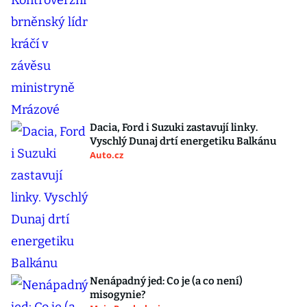
Dacia, Ford i Suzuki zastavují linky.
Vyschlý Dunaj drtí energetiku Balkánu
Auto.cz
Nenápadný jed: Co je (a co není)
misogynie?