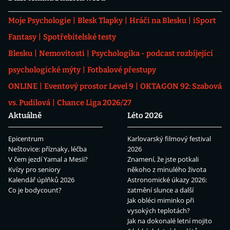
Moje Psychologie
Blesk Tlapky
Hráči na Blesku
iSport
Fantasy
Spotřebitelské testy
Blesku
Nemovitosti
Psychologika - podcast rozbíjející
psychologické mýty
Fotbalové přestupy
ONLINE
Eventový prostor Level 9
OKTAGON 92: Szabová
vs. Pudilová
Chance Liga 2026/27
Aktuálně
Léto 2026
Epicentrum
Karlovarský filmový festival
Neštovice: příznaky, léčba
2026
V čem jezdí Yamal a Mesii?
Znamení, že jste potkali
Kvízy pro seniory
někoho z minulého života
Kalendář úplňků 2026
Astronomické úkazy 2026:
Co je bodycount?
zatmění slunce a další
Jak obléci miminko při
vysokých teplotách?
Jak na dokonalé letní mojito